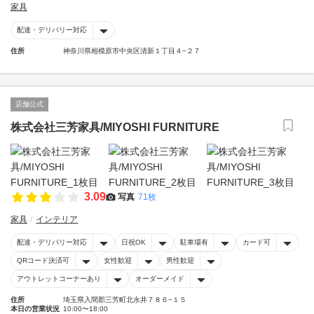
家具
配達・デリバリー対応
住所
神奈川県相模原市中央区清新１丁目４−２７
店舗公式
株式会社三芳家具/MIYOSHI FURNITURE
3.09
写真
71枚
家具
インテリア
配達・デリバリー対応
日祝OK
駐車場有
カード可
QRコード決済可
女性歓迎
男性歓迎
アウトレットコーナーあり
オーダーメイド
住所
埼玉県入間郡三芳町北永井７８６−１５
本日の営業状況
10:00〜18:00