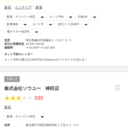
家具
インテリア
家電
配達・デリバリー対応
ネット予約
日祝OK
駐車場有
カード可
QRコード決済可
電子マネー決済可
住所
埼玉県越谷市南越谷１−２８７６−１
本日の営業状況
10:00〜18:00
価格帯
￥70,000〜￥100,000
ネット予約カレンダー
ネット予約で最大10,000円分のAmazonギフトカードが当たる！
店舗公式
株式会社ソウユー 神田店
3.01
家具
配達・デリバリー対応
住所
東京都千代田区神田司町２丁目２１−１０