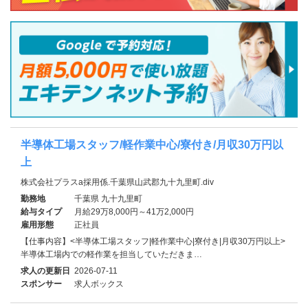
半導体工場スタッフ/軽作業中心/寮付き/月収30万円以
上
株式会社プラスa採用係.千葉県山武郡九十九里町.div
勤務地
千葉県 九十九里町
給与タイプ
月給29万8,000円～41万2,000円
雇用形態
正社員
【仕事内容】<半導体工場スタッフ|軽作業中心|寮付き|月収30万円以上>
半導体工場内での軽作業を担当していただきま…
求人の更新日
2026-07-11
スポンサー
求人ボックス