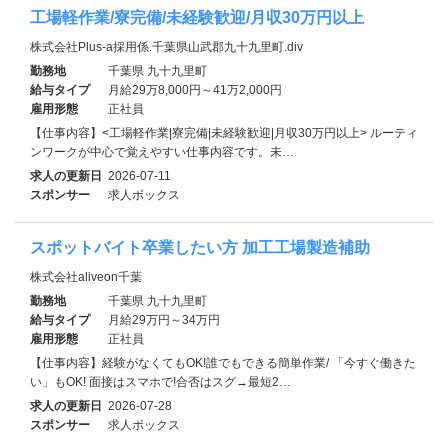
工場軽作業/寮完備/未経験歓迎/月収30万円以上
株式会社Plus-a採用係.千葉県山武郡九十九里町.div
勤務地
千葉県 九十九里町
給与タイプ
月給29万8,000円～41万2,000円
雇用形態
正社員
【仕事内容】<工場軽作業|寮完備|未経験歓迎|月収30万円以上> ルーティ
ンワークが中心で覚えやすい仕事内容です。未…
求人の更新日
2026-07-11
スポンサー
求人ボックス
スポットバイト卒業したい方 加工工場製造補助
株式会社aliveon千葉
勤務地
千葉県 九十九里町
給与タイプ
月給29万円～34万円
雇用形態
正社員
【仕事内容】経験がなくてもOK!誰でもできる簡単作業/ 「今すぐ働きた
い」もOK! 面接はスマホで!合否はスグ→最短2…
求人の更新日
2026-07-28
スポンサー
求人ボックス