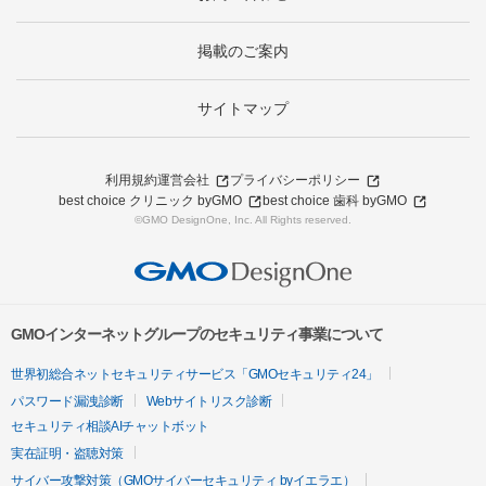
掲載のご案内
サイトマップ
利用規約
運営会社
プライバシーポリシー
best choice クリニック byGMO
best choice 歯科 byGMO
©GMO DesignOne, Inc. All Rights reserved.
GMOインターネットグループのセキュリティ事業について
世界初総合ネットセキュリティサービス「GMOセキュリティ24」
パスワード漏洩診断
Webサイトリスク診断
セキュリティ相談AIチャットボット
実在証明・盗聴対策
サイバー攻撃対策（GMOサイバーセキュリティ byイエラエ）