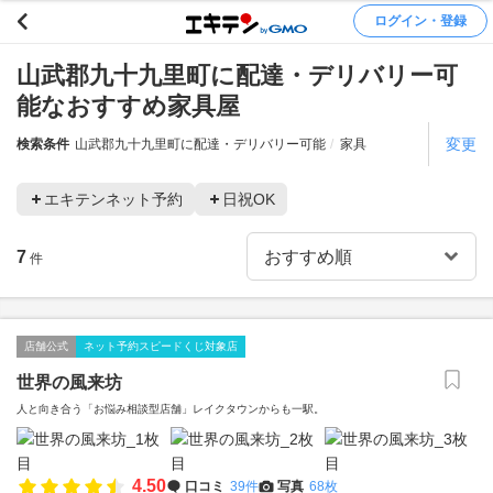
ログイン・登録
山武郡九十九里町に配達・デリバリー可
能なおすすめ家具屋
変更
検索条件
山武郡九十九里町に配達・デリバリー可能
家具
エキテンネット予約
日祝OK
7
件
店舗公式
ネット予約スピードくじ対象店
世界の風来坊
人と向き合う「お悩み相談型店舗」レイクタウンからも一駅。
4.50
口コミ
39件
写真
68枚