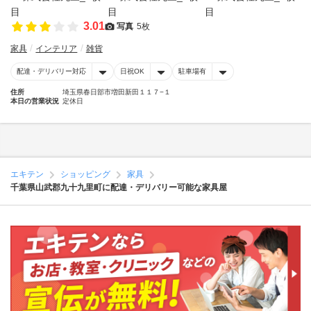
3.01
写真
5枚
家具
インテリア
雑貨
配達・デリバリー対応
日祝OK
駐車場有
住所
埼玉県春日部市増田新田１１７−１
本日の営業状況
定休日
エキテン
ショッピング
家具
千葉県山武郡九十九里町に配達・デリバリー可能な家具屋