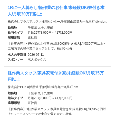
1Rに一人暮らし/軽作業のお仕事/未経験OK/寮付き求
人/月収30万円以上
株式会社プラスアルファ採用センター.千葉県山武郡九十九里町.division.
勤務地
千葉県 九十九里町
給与タイプ
月給29万8,000円～41万2,000円
雇用形態
正社員
【仕事内容】<軽作業のお仕事|未経験OK|寮付き求人|月収30万円以上>
工場内での軽作業スタッフとして、検品や仕分…
求人の更新日
2026-07-11
スポンサー
求人ボックス
軽作業スタッフ/家具家電付き寮/未経験OK/月収35万
円以上
株式会社Plus-a採用係.千葉県山武郡九十九里町.div
勤務地
千葉県 九十九里町
給与タイプ
月給29万8,000円～41万2,000円
雇用形態
正社員
【仕事内容】<軽作業スタッフ|家具家電付き寮|未経験OK|月収35万円以
上> ルーティンワークが中心で覚えやすい仕事…