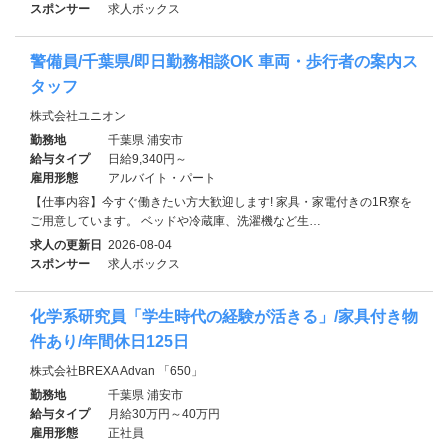
スポンサー
求人ボックス
警備員/千葉県/即日勤務相談OK 車両・歩行者の案内ス
タッフ
株式会社ユニオン
勤務地
千葉県 浦安市
給与タイプ
日給9,340円～
雇用形態
アルバイト・パート
【仕事内容】今すぐ働きたい方大歓迎します! 家具・家電付きの1R寮を
ご用意しています。 ベッドや冷蔵庫、洗濯機など生…
求人の更新日
2026-08-04
スポンサー
求人ボックス
化学系研究員「学生時代の経験が活きる」/家具付き物
件あり/年間休日125日
株式会社BREXA Advan 「650」
勤務地
千葉県 浦安市
給与タイプ
月給30万円～40万円
雇用形態
正社員