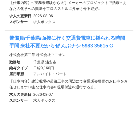
【仕事内容】< 実務未経験から大手メーカーのプロジェクトで活躍> あ
なたの化学への興味をプロのスキルに昇華させる絶好…
求人の更新日
2026-08-06
スポンサー
求人ボックス
警備員/千葉県/面接に行く交通費電車に揺られる時間
手間 来社不要だからぜ んぶナシ 5983 35615 G
株式会社第二章 株式会社ユニオン
勤務地
千葉県 浦安市
給与タイプ
日給9,160円
雇用形態
アルバイト・パート
【仕事内容】建設現場や道路工事の周辺にて交通誘導警備のお仕事をお
任せします! <主な仕事内容> 現場付近を通行する歩…
求人の更新日
2026-08-07
スポンサー
求人ボックス