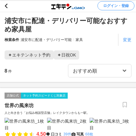
ログイン・登録
浦安市に配達・デリバリー可能なおすす
め家具屋
変更
検索条件
浦安市に配達・デリバリー可能
家具
エキテンネット予約
日祝OK
8
件
店舗公式
ネット予約スピードくじ対象店
世界の風来坊
人と向き合う「お悩み相談型店舗」レイクタウンからも一駅。
4.50
口コミ
39件
写真
68枚