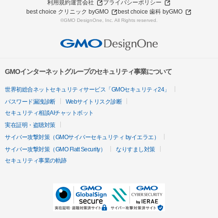
利用規約
運営会社
プライバシーポリシー
best choice クリニック byGMO
best choice 歯科 byGMO
©GMO DesignOne, Inc. All Rights reserved.
GMOインターネットグループのセキュリティ事業について
世界初総合ネットセキュリティサービス「GMOセキュリティ24」
パスワード漏洩診断
Webサイトリスク診断
セキュリティ相談AIチャットボット
実在証明・盗聴対策
サイバー攻撃対策（GMOサイバーセキュリティ byイエラエ）
サイバー攻撃対策（GMO Flatt Security）
なりすまし対策
セキュリティ事業の軌跡