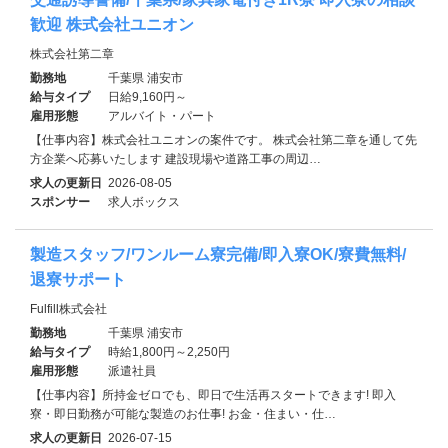
歓迎 株式会社ユニオン
株式会社第二章
勤務地
千葉県 浦安市
給与タイプ
日給9,160円～
雇用形態
アルバイト・パート
【仕事内容】株式会社ユニオンの案件です。 株式会社第二章を通して先
方企業へ応募いたします 建設現場や道路工事の周辺…
求人の更新日
2026-08-05
スポンサー
求人ボックス
製造スタッフ/ワンルーム寮完備/即入寮OK/寮費無料/
退寮サポート
Fulfill株式会社
勤務地
千葉県 浦安市
給与タイプ
時給1,800円～2,250円
雇用形態
派遣社員
【仕事内容】所持金ゼロでも、即日で生活再スタートできます! 即入
寮・即日勤務が可能な製造のお仕事! お金・住まい・仕…
求人の更新日
2026-07-15