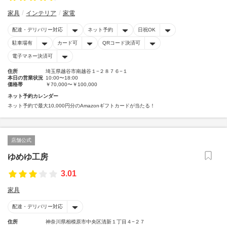
家具
インテリア
家電
配達・デリバリー対応
ネット予約
日祝OK
駐車場有
カード可
QRコード決済可
電子マネー決済可
住所
埼玉県越谷市南越谷１−２８７６−１
本日の営業状況
10:00〜18:00
価格帯
￥70,000〜￥100,000
ネット予約カレンダー
ネット予約で最大10,000円分のAmazonギフトカードが当たる！
店舗公式
ゆめゆ工房
3.01
家具
配達・デリバリー対応
住所
神奈川県相模原市中央区清新１丁目４−２７