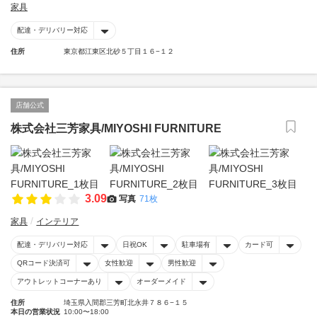
家具
配達・デリバリー対応
住所
東京都江東区北砂５丁目１６−１２
店舗公式
株式会社三芳家具/MIYOSHI FURNITURE
3.09
写真
71枚
家具
インテリア
配達・デリバリー対応
日祝OK
駐車場有
カード可
QRコード決済可
女性歓迎
男性歓迎
アウトレットコーナーあり
オーダーメイド
住所
埼玉県入間郡三芳町北永井７８６−１５
本日の営業状況
10:00〜18:00