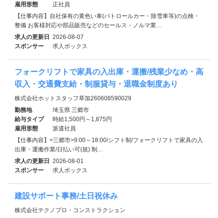
雇用形態
正社員
【仕事内容】自社保有の黄色い車(パトロールカー・除雪車等)の点検・
整備 お客様対応や部品販売などのセールス・ノルマ業…
求人の更新日
2026-08-07
スポンサー
求人ボックス
フォークリフトで家具の入出庫・運搬/残業少なめ・高
収入・交通費支給・制服貸与・退職金制度あり
株式会社ホットスタッフ草加260608590029
勤務地
埼玉県 三郷市
給与タイプ
時給1,500円～1,875円
雇用形態
派遣社員
【仕事内容】<三郷市>9:00～18:00/シフト制/フォークリフトで家具の入
出庫・運搬作業/日払い可(規) 制…
求人の更新日
2026-08-01
スポンサー
求人ボックス
建設サポート事務/土日祝休み
株式会社テクノプロ・コンストラクション