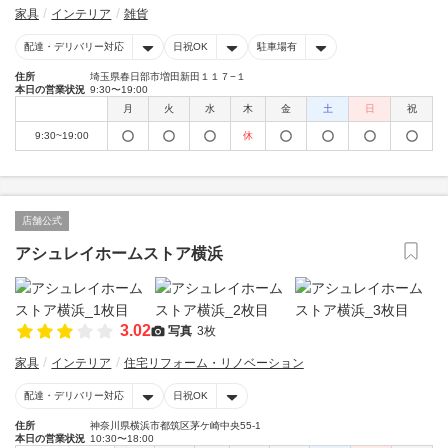
家具
インテリア
雑貨
配達・デリバリー対応
日祝OK
駐車場有
住所
埼玉県春日部市増田新田１１７−１
本日の営業状況
9:30〜19:00
月
火
水
木
金
土
日
祝
9:30~19:00
休
店舗公式
アシュレイホームストア横浜
3.02
写真
3枚
家具
インテリア
住宅リフォーム・リノベーション
配達・デリバリー対応
日祝OK
住所
神奈川県横浜市都筑区茅ケ崎中央55-1
本日の営業状況
10:30〜18:00