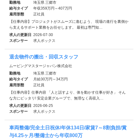
勤務地
埼玉県 三郷市
給与タイプ
年収359万円～407万円
雇用形態
正社員
【仕事内容】プロジェクトがスムーズに進むよう、 現場の進行を裏側か
ら支えるサポート業務をお任せします。 最初は専門知…
求人の更新日
2026-07-30
スポンサー
求人ボックス
退去物件の搬出・回収スタッフ
ムービングマスタージャパン株式会社
勤務地
埼玉県 三郷市
給与タイプ
月給30万円～34万円
雇用形態
正社員
【仕事内容】仕事内容 「人と話すより、体を動かす仕事が好き」 そん
な方にピッタリ! 安定企業グループで、無理なく高収入…
求人の更新日
2026-06-25
スポンサー
求人ボックス
車両整備/完全土日祝休/年休134日/家賃7～8割負担/賞
与4.25ヶ月/整備士から年収800万