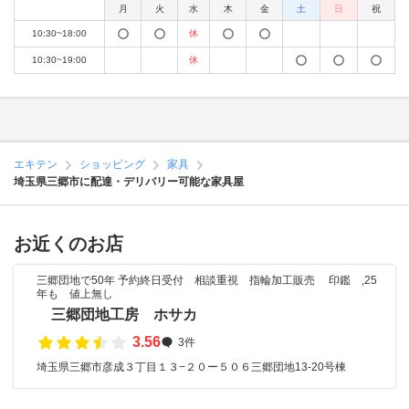
月
火
水
木
金
土
日
祝
10:30~18:00
休
10:30~19:00
休
エキテン
ショッピング
家具
埼玉県三郷市に配達・デリバリー可能な家具屋
お近くのお店
三郷団地で50年 予約終日受付 相談重視 指輪加工販売 印鑑 ,25
年も 値上無し
三郷団地工房 ホサカ
3.56
3件
埼玉県三郷市彦成３丁目１３−２０ー５０６三郷団地13-20号棟