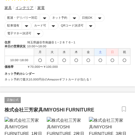
家具
インテリア
家電
配達・デリバリー対応
ネット予約
日祝OK
駐車場有
カード可
QRコード決済可
電子マネー決済可
住所
埼玉県越谷市南越谷１−２８７６−１
本日の営業状況
10:00〜18:00
月
火
水
木
金
土
日
祝
10:00~18:00
価格帯
￥70,000〜￥100,000
ネット予約カレンダー
ネット予約で最大10,000円分のAmazonギフトカードが当たる！
店舗公式
株式会社三芳家具/MIYOSHI FURNITURE