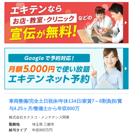
車両整備/完全土日祝休/年休134日/家賃7～8割負担/賞
与4.25ヶ月/整備士から年収800万
株式会社ネクスコ・メンテナンス関東
勤務地
埼玉県 三郷市
給与タイプ
年収800万円