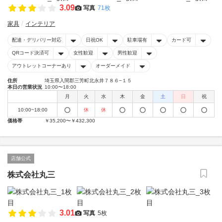
3.09
写真
71枚
家具
インテリア
配達・デリバリー対応
日祝OK
駐車場有
カード可
QRコード決済可
女性歓迎
男性歓迎
アウトレットコーナーあり
オーダーメイド
住所
埼玉県入間郡三芳町北永井７８６−１５
本日の営業状況
10:00〜18:00
月
火
水
木
金
土
日
祝
10:00~18:00
休
休
価格帯
￥35,200〜￥432,300
店舗公式
株式会社丸三
3.01
写真
5枚