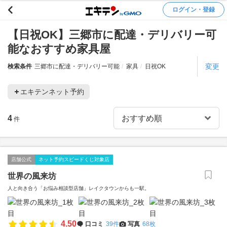
ログイン・登録
【日祝OK】三郷市に配達・デリバリー可
能なおすすめ家具屋
変更
検索条件
三郷市に配達・デリバリー可能
家具
日祝OK
エキテンネット予約
4
件
店舗公式
ネット予約スピードくじ対象店
世界の風来坊
人と向き合う「お悩み相談型店舗」レイクタウンからも一駅。
4.50
口コミ
39件
写真
68枚