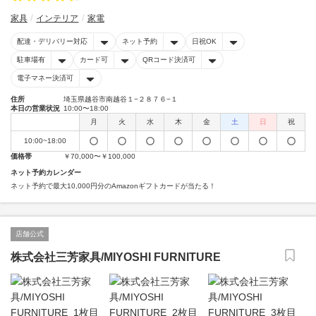
家具
インテリア
家電
配達・デリバリー対応
ネット予約
日祝OK
駐車場有
カード可
QRコード決済可
電子マネー決済可
住所
埼玉県越谷市南越谷１−２８７６−１
本日の営業状況
10:00〜18:00
月
火
水
木
金
土
日
祝
10:00~18:00
価格帯
￥70,000〜￥100,000
ネット予約カレンダー
ネット予約で最大10,000円分のAmazonギフトカードが当たる！
店舗公式
株式会社三芳家具/MIYOSHI FURNITURE