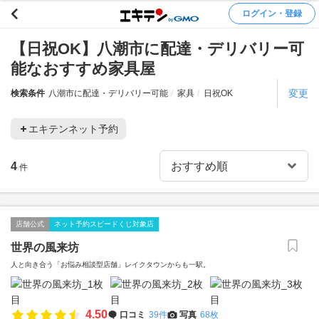
ログイン・登録
【日祝OK】八潮市に配達・デリバリー可
能なおすすめ家具屋
変更
検索条件
八潮市に配達・デリバリー可能
家具
日祝OK
エキテンネット予約
4
件
店舗公式
ネット予約スピードくじ対象店
世界の風来坊
人と向き合う「お悩み相談型店舗」レイクタウンからも一駅。
4.50
口コミ
39件
写真
68枚