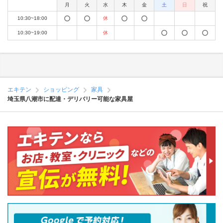
月
火
水
木
金
土
日
祝
10:30~18:00
休
10:30~19:00
休
エキテン
ショッピング
家具
埼玉県八潮市に配達・デリバリー可能な家具屋