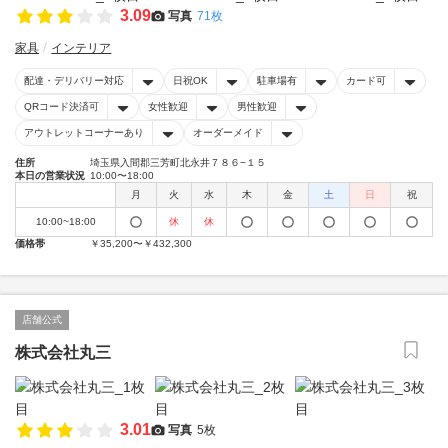
3.09
写真
71枚
家具
インテリア
配達・デリバリー対応
日祝OK
駐車場有
カード可
QRコード決済可
女性歓迎
男性歓迎
アウトレットコーナーあり
オーダーメイド
住所
埼玉県入間郡三芳町北永井７８６−１５
本日の営業状況
10:00〜18:00
月
火
水
木
金
土
日
祝
10:00~18:00
休
休
価格帯
￥35,200〜￥432,300
店舗公式
株式会社丸三
3.01
写真
5枚