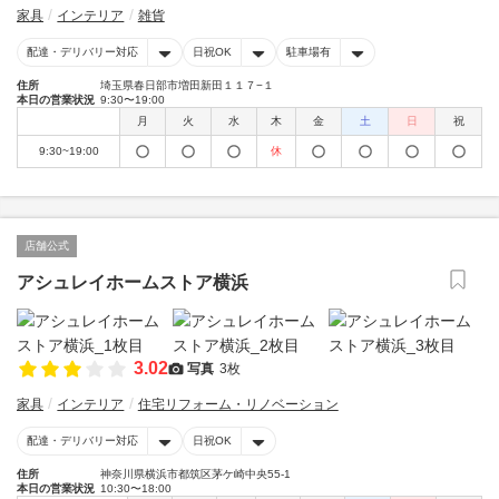
家具
インテリア
雑貨
配達・デリバリー対応
日祝OK
駐車場有
住所
埼玉県春日部市増田新田１１７−１
本日の営業状況
9:30〜19:00
月
火
水
木
金
土
日
祝
9:30~19:00
休
店舗公式
アシュレイホームストア横浜
3.02
写真
3枚
家具
インテリア
住宅リフォーム・リノベーション
配達・デリバリー対応
日祝OK
住所
神奈川県横浜市都筑区茅ケ崎中央55-1
本日の営業状況
10:30〜18:00