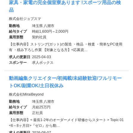
家具・家電の完全個室寮あります !スポーツ用品の検
品
株式会社ジョブスマ
勤務地
埼玉県 八潮市
給与タイプ
時給1,600円～2,000円
雇用形態
契約社員
【仕事内容】ストリング(ガット)の製造 ・検品 ・検査 ・簡単なPC使用
有 ・積み下ろし作業 【対象となる方】<応募資…
求人の更新日
2025-04-03
スポンサー
求人ボックス
動画編集クリエイター/初掲載/未経験歓迎/フルリモー
トOK/副業OK/土日祝休み
株式会社MiraiBeyond
勤務地
埼玉県 八潮市
給与タイプ
月給25万円
雇用形態
正社員
【仕事内容】< 最長1‐2年のオーダーメイド研修からスタート > Topic 01
<6～8ヶ月目>『ゼロ』から動…
求人の更新日
2026-08-07