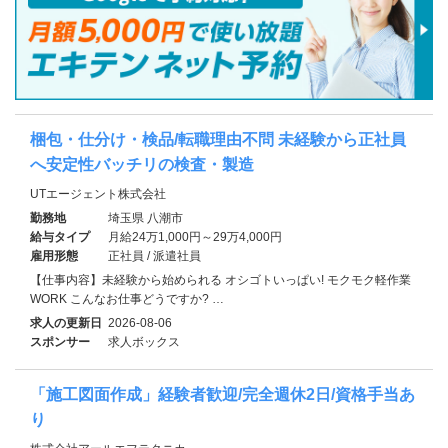
梱包・仕分け・検品/転職理由不問 未経験から正社員
へ安定性バッチリの検査・製造
UTエージェント株式会社
勤務地
埼玉県 八潮市
給与タイプ
月給24万1,000円～29万4,000円
雇用形態
正社員 / 派遣社員
【仕事内容】未経験から始められる オシゴトいっぱい! モクモク軽作業
WORK こんなお仕事どうですか? …
求人の更新日
2026-08-06
スポンサー
求人ボックス
「施工図面作成」経験者歓迎/完全週休2日/資格手当あ
り