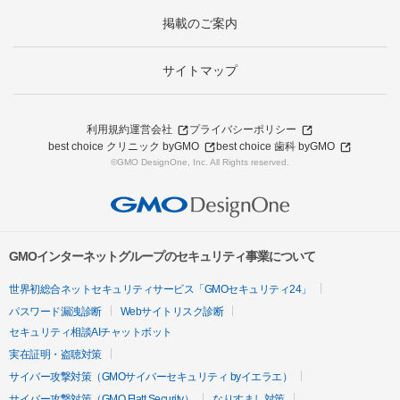
掲載のご案内
サイトマップ
利用規約
運営会社
プライバシーポリシー
best choice クリニック byGMO
best choice 歯科 byGMO
©GMO DesignOne, Inc. All Rights reserved.
GMOインターネットグループのセキュリティ事業について
世界初総合ネットセキュリティサービス「GMOセキュリティ24」
パスワード漏洩診断
Webサイトリスク診断
セキュリティ相談AIチャットボット
実在証明・盗聴対策
サイバー攻撃対策（GMOサイバーセキュリティ byイエラエ）
サイバー攻撃対策（GMO Flatt Security）
なりすまし対策