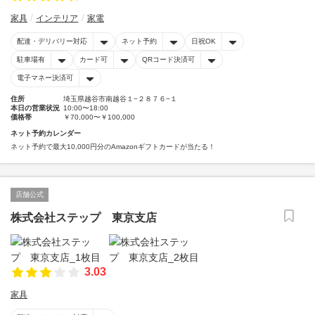
家具
インテリア
家電
配達・デリバリー対応
ネット予約
日祝OK
駐車場有
カード可
QRコード決済可
電子マネー決済可
住所
埼玉県越谷市南越谷１−２８７６−１
本日の営業状況
10:00〜18:00
価格帯
￥70,000〜￥100,000
ネット予約カレンダー
ネット予約で最大10,000円分のAmazonギフトカードが当たる！
店舗公式
株式会社ステップ 東京支店
3.03
家具