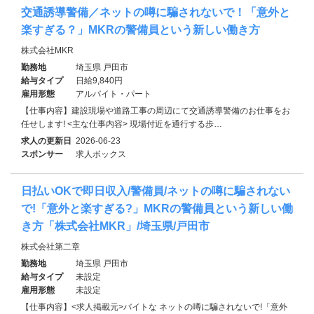
交通誘導警備／ネットの噂に騙されないで！「意外と
楽すぎる？」MKRの警備員という新しい働き方
株式会社MKR
勤務地
埼玉県 戸田市
給与タイプ
日給9,840円
雇用形態
アルバイト・パート
【仕事内容】建設現場や道路工事の周辺にて交通誘導警備のお仕事をお
任せします! <主な仕事内容> 現場付近を通行する歩…
求人の更新日
2026-06-23
スポンサー
求人ボックス
日払いOKで即日収入/警備員/ネットの噂に騙されない
で!「意外と楽すぎる?」MKRの警備員という新しい働
き方「株式会社MKR」/埼玉県/戸田市
株式会社第二章
勤務地
埼玉県 戸田市
給与タイプ
未設定
雇用形態
未設定
【仕事内容】<求人掲載元>バイトな ネットの噂に騙されないで!「意外