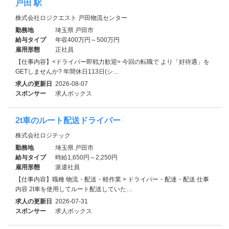
戸田 駅
株式会社ロジクエスト 戸田物流センター
勤務地
埼玉県 戸田市
給与タイプ
年収400万円～500万円
雇用形態
正社員
【仕事内容】<ドライバー即戦力歓迎> 今回の転職で より「好待遇」を
GETしませんか? 年間休日113日(シ…
求人の更新日
2026-08-07
スポンサー
求人ボックス
2t車のルート配送ドライバー
株式会社ロジテック
勤務地
埼玉県 戸田市
給与タイプ
時給1,650円～2,250円
雇用形態
派遣社員
【仕事内容】職種 物流・配送・軽作業 > ドライバー・配達・配送 仕事
内容 2t車を使用してルート配送していた…
求人の更新日
2026-07-31
スポンサー
求人ボックス