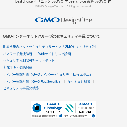
best choice クリニック byGMO
best choice 歯科 byGMO
©GMO DesignOne, Inc. All Rights reserved.
GMOインターネットグループのセキュリティ事業について
世界初総合ネットセキュリティサービス「GMOセキュリティ24」
パスワード漏洩診断
Webサイトリスク診断
セキュリティ相談AIチャットボット
実在証明・盗聴対策
サイバー攻撃対策（GMOサイバーセキュリティ byイエラエ）
サイバー攻撃対策（GMO Flatt Security）
なりすまし対策
セキュリティ事業の軌跡