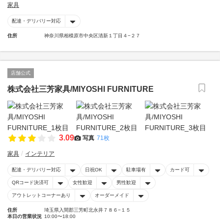
家具
配達・デリバリー対応
住所
神奈川県相模原市中央区清新１丁目４−２７
店舗公式
株式会社三芳家具/MIYOSHI FURNITURE
3.09
写真
71枚
家具
インテリア
配達・デリバリー対応
日祝OK
駐車場有
カード可
QRコード決済可
女性歓迎
男性歓迎
アウトレットコーナーあり
オーダーメイド
住所
埼玉県入間郡三芳町北永井７８６−１５
本日の営業状況
10:00〜18:00