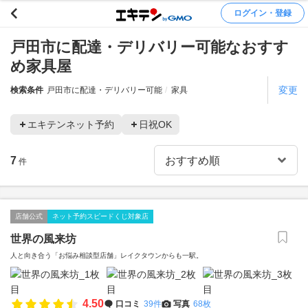
ログイン・登録
戸田市に配達・デリバリー可能なおすす
め家具屋
変更
検索条件
戸田市に配達・デリバリー可能
家具
エキテンネット予約
日祝OK
7
件
店舗公式
ネット予約スピードくじ対象店
世界の風来坊
人と向き合う「お悩み相談型店舗」レイクタウンからも一駅。
4.50
口コミ
39件
写真
68枚