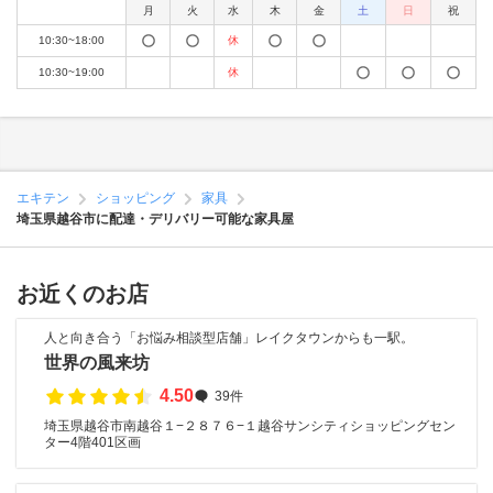
月
火
水
木
金
土
日
祝
10:30~18:00
休
10:30~19:00
休
エキテン
ショッピング
家具
埼玉県越谷市に配達・デリバリー可能な家具屋
お近くのお店
人と向き合う「お悩み相談型店舗」レイクタウンからも一駅。
世界の風来坊
4.50
39件
埼玉県越谷市南越谷１−２８７６−１越谷サンシティショッピングセン
ター4階401区画