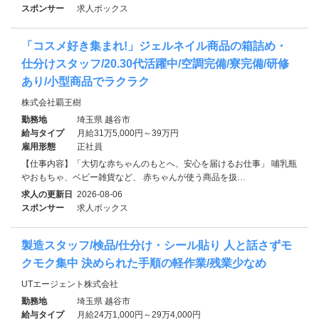
スポンサー
求人ボックス
「コスメ好き集まれ!」ジェルネイル商品の箱詰め・
仕分けスタッフ/20.30代活躍中/空調完備/寮完備/研修
あり/小型商品でラクラク
株式会社覇王樹
勤務地
埼玉県 越谷市
給与タイプ
月給31万5,000円～39万円
雇用形態
正社員
【仕事内容】「大切な赤ちゃんのもとへ、安心を届けるお仕事」 哺乳瓶
やおもちゃ、ベビー雑貨など、 赤ちゃんが使う商品を扱…
求人の更新日
2026-08-06
スポンサー
求人ボックス
製造スタッフ/検品/仕分け・シール貼り 人と話さずモ
クモク集中 決められた手順の軽作業/残業少なめ
UTエージェント株式会社
勤務地
埼玉県 越谷市
給与タイプ
月給24万1,000円～29万4,000円