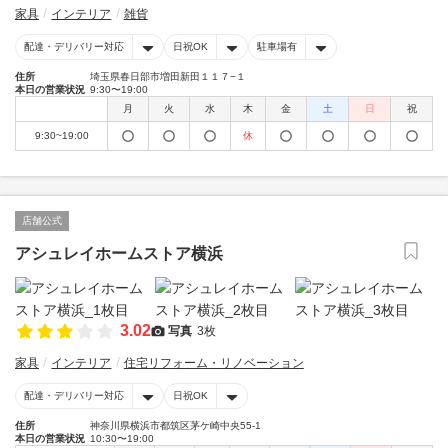
家具
インテリア
雑貨
配達・デリバリー対応
日祝OK
駐車場有
住所
埼玉県春日部市増田新田１１７−１
本日の営業状況
9:30〜19:00
月
火
水
木
金
土
日
祝
9:30~19:00
休
店舗公式
アシュレイホームストア横浜
3.02
写真
3枚
家具
インテリア
住宅リフォーム・リノベーション
配達・デリバリー対応
日祝OK
住所
神奈川県横浜市都筑区茅ケ崎中央55-1
本日の営業状況
10:30〜19:00