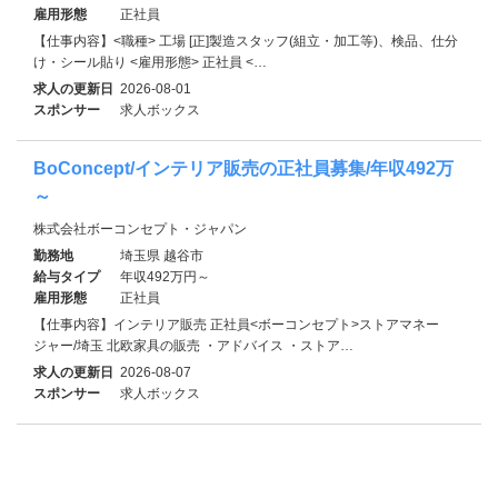
雇用形態
正社員
【仕事内容】<職種> 工場 [正]製造スタッフ(組立・加工等)、検品、仕分
け・シール貼り <雇用形態> 正社員 <…
求人の更新日
2026-08-01
スポンサー
求人ボックス
BoConcept/インテリア販売の正社員募集/年収492万
～
株式会社ボーコンセプト・ジャパン
勤務地
埼玉県 越谷市
給与タイプ
年収492万円～
雇用形態
正社員
【仕事内容】インテリア販売 正社員<ボーコンセプト>ストアマネー
ジャー/埼玉 北欧家具の販売 ・アドバイス ・ストア…
求人の更新日
2026-08-07
スポンサー
求人ボックス