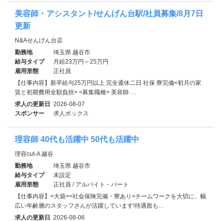
美容師・アシスタント/せんげん台駅/社員募集/8月7日
更新
N&Aせんげん台店
勤務地
埼玉県 越谷市
給与タイプ
月給23万円～25万円
雇用形態
正社員
【仕事内容】新卒給与25万円以上 完全週休二日 社保 寮完備<初月の家
賃と初期費用全額負担> <募集職種> 美容師 …
求人の更新日
2026-08-07
スポンサー
求人ボックス
理容師 40代も活躍中 50代も活躍中
理容cut-A 越谷
勤務地
埼玉県 越谷市
給与タイプ
未設定
雇用形態
正社員 / アルバイト・パート
【仕事内容】<大袋><社会保険完備・寮あり>チームワークを大切に、幅
広い年齢層のスタッフさんが活躍しています!待遇面も…
求人の更新日
2026-08-06