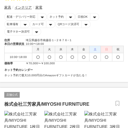
家具
インテリア
家電
配達・デリバリー対応
ネット予約
日祝OK
駐車場有
カード可
QRコード決済可
電子マネー決済可
住所
埼玉県越谷市南越谷１−２８７６−１
本日の営業状況
10:00〜18:00
月
火
水
木
金
土
日
祝
10:00~18:00
価格帯
￥70,000〜￥100,000
ネット予約カレンダー
ネット予約で最大10,000円分のAmazonギフトカードが当たる！
店舗公式
株式会社三芳家具/MIYOSHI FURNITURE