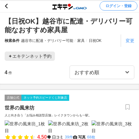
ログイン・登録
【日祝OK】越谷市に配達・デリバリー可
能なおすすめ家具屋
変更
検索条件
越谷市に配達・デリバリー可能
家具
日祝OK
エキテンネット予約
4
件
店舗公式
ネット予約スピードくじ対象店
世界の風来坊
人と向き合う「お悩み相談型店舗」レイクタウンからも一駅。
4.50
口コミ
39件
写真
68枚