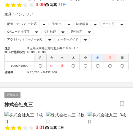
3.09
写真
71枚
家具
インテリア
配達・デリバリー対応
日祝OK
駐車場有
カード可
QRコード決済可
女性歓迎
男性歓迎
アウトレットコーナーあり
オーダーメイド
住所
埼玉県入間郡三芳町北永井７８６−１５
本日の営業状況
10:00〜18:00
月
火
水
木
金
土
日
祝
10:00~18:00
休
休
価格帯
￥35,200〜￥432,300
店舗公式
株式会社丸三
3.01
写真
5枚