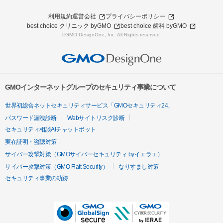
利用規約
運営会社
プライバシーポリシー
best choice クリニック byGMO
best choice 歯科 byGMO
©GMO DesignOne, Inc. All Rights reserved.
GMOインターネットグループのセキュリティ事業について
世界初総合ネットセキュリティサービス「GMOセキュリティ24」
パスワード漏洩診断
Webサイトリスク診断
セキュリティ相談AIチャットボット
実在証明・盗聴対策
サイバー攻撃対策（GMOサイバーセキュリティ byイエラエ）
サイバー攻撃対策（GMO Flatt Security）
なりすまし対策
セキュリティ事業の軌跡