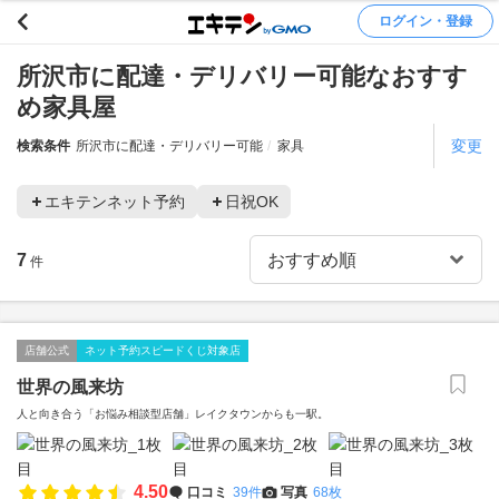
ログイン・登録
所沢市に配達・デリバリー可能なおすす
め家具屋
変更
検索条件
所沢市に配達・デリバリー可能
家具
エキテンネット予約
日祝OK
7
件
店舗公式
ネット予約スピードくじ対象店
世界の風来坊
人と向き合う「お悩み相談型店舗」レイクタウンからも一駅。
4.50
口コミ
39件
写真
68枚