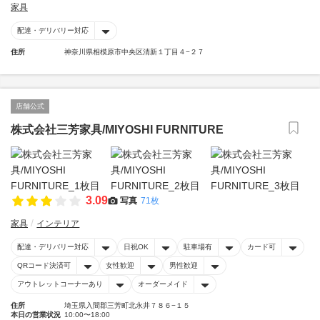
家具
配達・デリバリー対応
住所
神奈川県相模原市中央区清新１丁目４−２７
店舗公式
株式会社三芳家具/MIYOSHI FURNITURE
3.09
写真
71枚
家具
インテリア
配達・デリバリー対応
日祝OK
駐車場有
カード可
QRコード決済可
女性歓迎
男性歓迎
アウトレットコーナーあり
オーダーメイド
住所
埼玉県入間郡三芳町北永井７８６−１５
本日の営業状況
10:00〜18:00