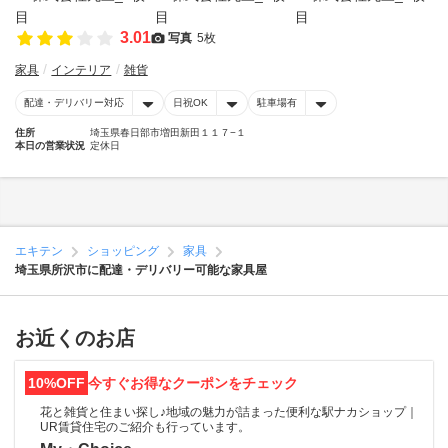
3.01
写真
5枚
家具
インテリア
雑貨
配達・デリバリー対応
日祝OK
駐車場有
住所
埼玉県春日部市増田新田１１７−１
本日の営業状況
定休日
エキテン
ショッピング
家具
埼玉県所沢市に配達・デリバリー可能な家具屋
お近くのお店
10%OFF
今すぐお得なクーポンをチェック
花と雑貨と住まい探し♪地域の魅力が詰まった便利な駅ナカショップ｜
UR賃貸住宅のご紹介も行っています。