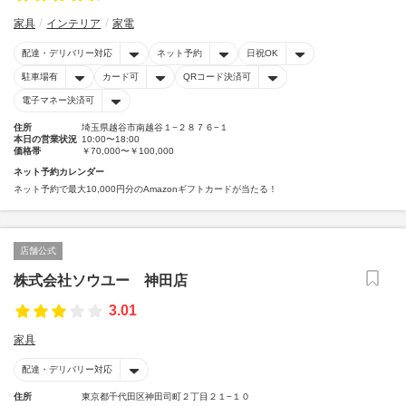
家具
インテリア
家電
配達・デリバリー対応
ネット予約
日祝OK
駐車場有
カード可
QRコード決済可
電子マネー決済可
住所
埼玉県越谷市南越谷１−２８７６−１
本日の営業状況
10:00〜18:00
価格帯
￥70,000〜￥100,000
ネット予約カレンダー
ネット予約で最大10,000円分のAmazonギフトカードが当たる！
店舗公式
株式会社ソウユー 神田店
3.01
家具
配達・デリバリー対応
住所
東京都千代田区神田司町２丁目２１−１０