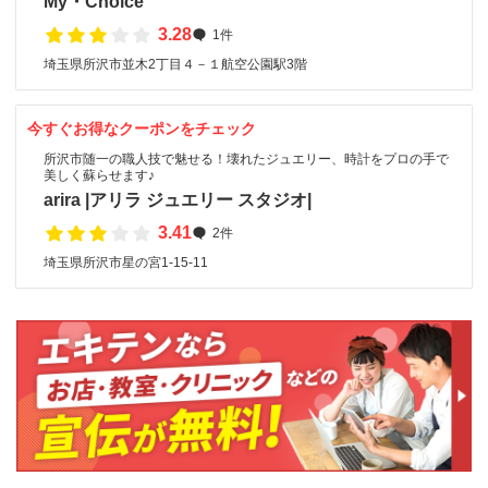
My・Choice
3.28
1件
埼玉県所沢市並木2丁目４－１航空公園駅3階
今すぐお得なクーポンをチェック
所沢市随一の職人技で魅せる！壊れたジュエリー、時計をプロの手で
美しく蘇らせます♪
arira |アリラ ジュエリー スタジオ|
3.41
2件
埼玉県所沢市星の宮1-15-11