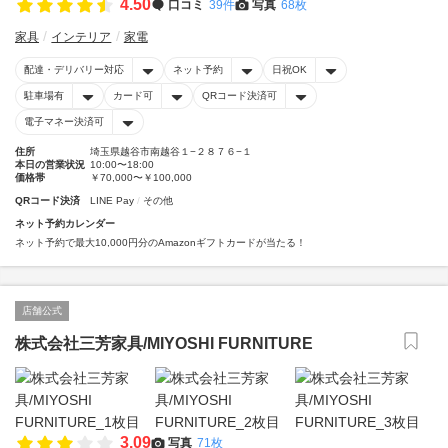
4.50
口コミ
39件
写真
68枚
家具
インテリア
家電
配達・デリバリー対応
ネット予約
日祝OK
駐車場有
カード可
QRコード決済可
電子マネー決済可
住所
埼玉県越谷市南越谷１−２８７６−１
本日の営業状況
10:00〜18:00
価格帯
￥70,000〜￥100,000
QRコード決済
LINE Pay
その他
ネット予約カレンダー
ネット予約で最大10,000円分のAmazonギフトカードが当たる！
店舗公式
株式会社三芳家具/MIYOSHI FURNITURE
3.09
写真
71枚