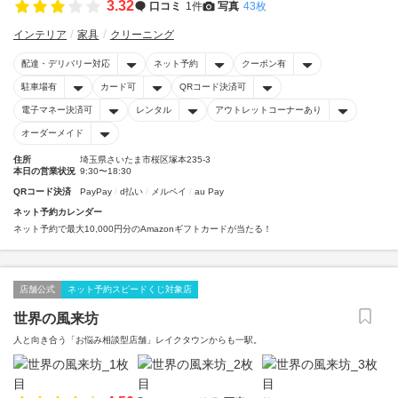
3.32
口コミ
1件
写真
43枚
インテリア
家具
クリーニング
配達・デリバリー対応
ネット予約
クーポン有
駐車場有
カード可
QRコード決済可
電子マネー決済可
レンタル
アウトレットコーナーあり
オーダーメイド
住所
埼玉県さいたま市桜区塚本235-3
本日の営業状況
9:30〜18:30
QRコード決済
PayPay
d払い
メルペイ
au Pay
ネット予約カレンダー
ネット予約で最大10,000円分のAmazonギフトカードが当たる！
店舗公式
ネット予約スピードくじ対象店
世界の風来坊
人と向き合う「お悩み相談型店舗」レイクタウンからも一駅。