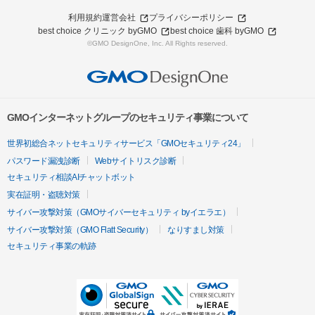
利用規約
運営会社
プライバシーポリシー
best choice クリニック byGMO
best choice 歯科 byGMO
©GMO DesignOne, Inc. All Rights reserved.
GMOインターネットグループのセキュリティ事業について
世界初総合ネットセキュリティサービス「GMOセキュリティ24」
パスワード漏洩診断
Webサイトリスク診断
セキュリティ相談AIチャットボット
実在証明・盗聴対策
サイバー攻撃対策（GMOサイバーセキュリティ byイエラエ）
サイバー攻撃対策（GMO Flatt Security）
なりすまし対策
セキュリティ事業の軌跡