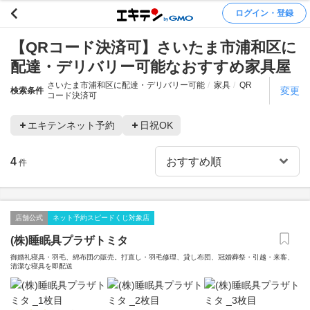
ログイン・登録
【QRコード決済可】さいたま市浦和区に
配達・デリバリー可能なおすすめ家具屋
さいたま市浦和区に配達・デリバリー可能
家具
QR
変更
検索条件
コード決済可
エキテンネット予約
日祝OK
4
件
店舗公式
ネット予約スピードくじ対象店
(株)睡眠具プラザトミタ
御婚礼寝具・羽毛、綿布団の販売。打直し・羽毛修理、貸し布団、冠婚葬祭・引越・来客、
清潔な寝具を即配送