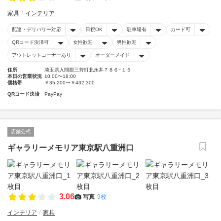
家具
インテリア
配達・デリバリー対応
日祝OK
駐車場有
カード可
QRコード決済可
女性歓迎
男性歓迎
アウトレットコーナーあり
オーダーメイド
住所
埼玉県入間郡三芳町北永井７８６−１５
本日の営業状況
10:00〜18:00
価格帯
￥35,200〜￥432,300
QRコード決済
PayPay
店舗公式
ギャラリーメモリア東京駅八重洲口
3.06
写真
9枚
インテリア
家具