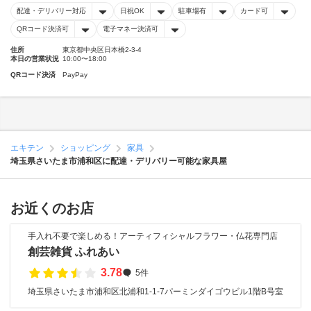
配達・デリバリー対応
日祝OK
駐車場有
カード可
QRコード決済可
電子マネー決済可
住所
東京都中央区日本橋2-3-4
本日の営業状況
10:00〜18:00
QRコード決済
PayPay
エキテン
ショッピング
家具
埼玉県さいたま市浦和区に配達・デリバリー可能な家具屋
お近くのお店
手入れ不要で楽しめる！アーティフィシャルフラワー・仏花専門店
創芸雑貨 ふれあい
3.78
5件
埼玉県さいたま市浦和区北浦和1-1-7パーミンダイゴウビル1階B号室