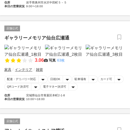
住所
岩手県奥州市水沢中田町５－５
本日の営業状況
9:00〜18:00
店舗公式
ギャラリーメモリア仙台広瀬通
3.06
写真
63枚
家具
インテリア
雑貨
配達・デリバリー対応
日祝OK
駐車場有
カード可
QRコード決済可
電子マネー決済可
住所
宮城県仙台市青葉区本町2-1-8
本日の営業状況
10:00〜18:00
店舗公式