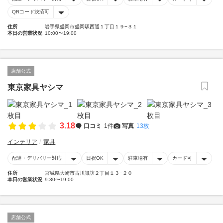
QRコード決済可
住所
岩手県盛岡市盛岡駅西通１丁目１９−３１
本日の営業状況
10:00〜19:00
店舗公式
東京家具ヤシマ
3.18
口コミ
1件
写真
13枚
インテリア
家具
配達・デリバリー対応
日祝OK
駐車場有
カード可
住所
宮城県大崎市古川諏訪２丁目１３−２０
本日の営業状況
9:30〜19:00
店舗公式