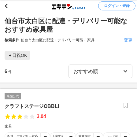
ログイン・登録
仙台市太白区に配達・デリバリー可能な
おすすめ家具屋
変更
検索条件
仙台市太白区に配達・デリバリー可能
家具
日祝OK
6
件
店舗公式
クラフトステージOBBLI
3.04
家具
配達・デリバリー対応
日祝OK
駐車場有
カード可