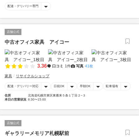
配達・デリバリー専門
店舗公式
中古オフィス家具 アイコー
3.36
口コミ
1件
写真
41枚
家具
リサイクルショップ
配達・デリバリー対応
日祝OK
早朝OK
駐車場有
住所
北海道札幌市東区東雁来５条１丁目２−３
本日の営業状況
8:30〜15:00
店舗公式
ギャラリーメモリア札幌駅前