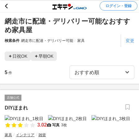
ログイン・登録
網走市に配達・デリバリー可能なおすす
め家具屋
変更
検索条件
網走市に配達・デリバリー可能
家具
日祝OK
早朝OK
5
件
店舗公式
DIYほまれ
3.02
写真
3枚
家具
インテリア
雑貨