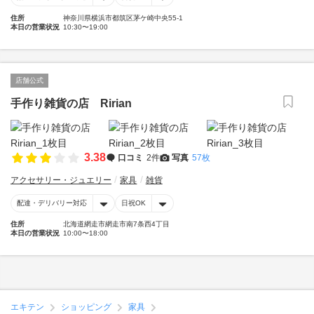
住所
神奈川県横浜市都筑区茅ケ崎中央55-1
本日の営業状況
10:30〜19:00
店舗公式
手作り雑貨の店 Ririan
3.38
口コミ
2件
写真
57枚
アクセサリー・ジュエリー
家具
雑貨
配達・デリバリー対応
日祝OK
住所
北海道網走市網走市南7条西4丁目
本日の営業状況
10:00〜18:00
エキテン
ショッピング
家具