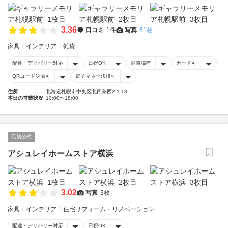
3.36
口コミ
1件
写真
61枚
家具
インテリア
雑貨
配達・デリバリー対応
日祝OK
駐車場有
カード可
QRコード決済可
電子マネー決済可
住所
北海道札幌市中央区北四条西2-1-18
本日の営業状況
10:00〜18:00
店舗公式
アシュレイホームストア横浜
3.02
写真
3枚
家具
インテリア
住宅リフォーム・リノベーション
配達・デリバリー対応
日祝OK