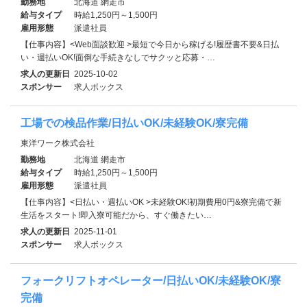
勤務地
北海道 網走市
給与タイプ
時給1,250円～1,500円
雇用形態
派遣社員
【仕事内容】<Web面談歓迎 >最短で今日から稼げる!履歴書不要&日払
い・週払いOK!面倒な手続きなしでサクッと応募・…
求人の更新日
2025-10-02
スポンサー
求人ボックス
工場での検品作業/日払いOK/未経験OK/寮完備
東洋ワーク株式会社
勤務地
北海道 網走市
給与タイプ
時給1,250円～1,500円
雇用形態
派遣社員
【仕事内容】<日払い・週払いOK >未経験OK!初期費用0円&寮完備で新
生活をスタート!即入寮可能だから、すぐ働きたい…
求人の更新日
2025-11-01
スポンサー
求人ボックス
フォークリフトオペレーター/日払いOK/未経験OK/寮
完備