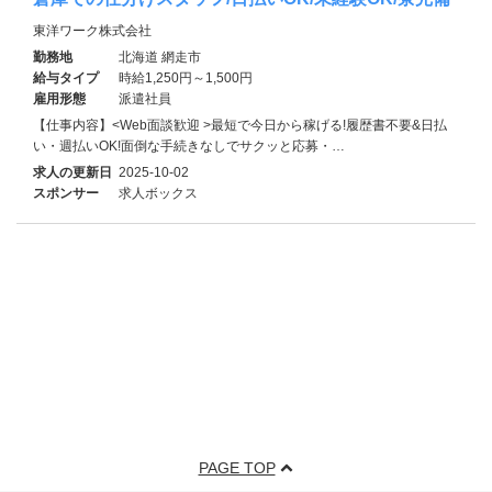
東洋ワーク株式会社
勤務地
北海道 網走市
給与タイプ
時給1,250円～1,500円
雇用形態
派遣社員
【仕事内容】<Web面談歓迎 >最短で今日から稼げる!履歴書不要&日払
い・週払いOK!面倒な手続きなしでサクッと応募・…
求人の更新日
2025-10-02
スポンサー
求人ボックス
PAGE TOP