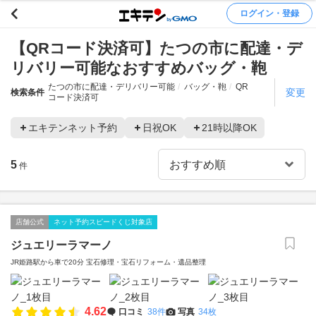
ログイン・登録
【QRコード決済可】たつの市に配達・デ
リバリー可能なおすすめバッグ・鞄
たつの市に配達・デリバリー可能
バッグ・鞄
QR
変更
検索条件
コード決済可
エキテンネット予約
日祝OK
21時以降OK
5
件
店舗公式
ネット予約スピードくじ対象店
ジュエリーラマーノ
JR姫路駅から車で20分 宝石修理・宝石リフォーム・遺品整理
4.62
口コミ
38件
写真
34枚