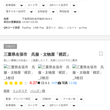
駐車場有
カード可
QRコード決済可
電子マネー決済可
女性歓迎
男性歓迎
住所
千葉県四街道市物井1803-1
本日の営業状況
13:00〜22:00
QRコード決済
PayPay
LINE Pay
楽天ペイ
d払い
メルペイ
au Pay
店舗公式
三重県名張市 呉服・太物屋「梶匠」
楽しい着物との出会い・ご提案したくて、夫婦二人だけでのご案内
4.37
口コミ
24件
写真
113枚
雑貨
インテリア
バッグ・鞄
配達・デリバリー対応
日祝OK
クーポン有
駐車場有
カード可
QRコード決済可