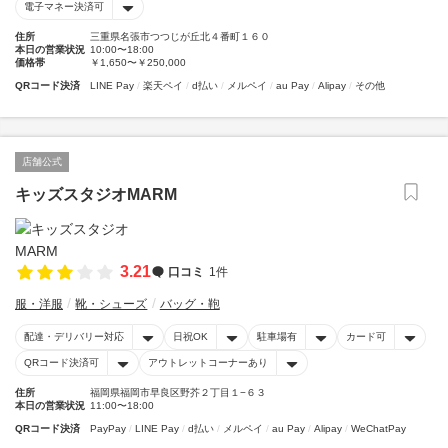
電子マネー決済可
住所
三重県名張市つつじが丘北４番町１６０
本日の営業状況
10:00〜18:00
価格帯
￥1,650〜￥250,000
QRコード決済
LINE Pay
楽天ペイ
d払い
メルペイ
au Pay
Alipay
その他
店舗公式
キッズスタジオMARM
3.21
口コミ
1件
服・洋服
靴・シューズ
バッグ・鞄
配達・デリバリー対応
日祝OK
駐車場有
カード可
QRコード決済可
アウトレットコーナーあり
住所
福岡県福岡市早良区野芥２丁目１−６３
本日の営業状況
11:00〜18:00
QRコード決済
PayPay
LINE Pay
d払い
メルペイ
au Pay
Alipay
WeChatPay