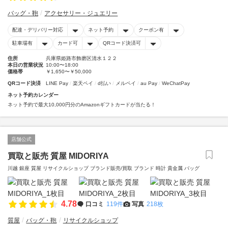
バッグ・鞄
アクセサリー・ジュエリー
配達・デリバリー対応
ネット予約
クーポン有
駐車場有
カード可
QRコード決済可
住所
兵庫県姫路市飾磨区清水１２２
本日の営業状況
10:00〜18:00
価格帯
￥1,650〜￥50,000
QRコード決済
LINE Pay
楽天ペイ
d払い
メルペイ
au Pay
WeChatPay
ネット予約カレンダー
ネット予約で最大10,000円分のAmazonギフトカードが当たる！
店舗公式
買取と販売 質屋 MIDORIYA
川越 銀座 質屋 リサイクルショップ ブランド販売/買取 ブランド 時計 貴金属 バッグ
4.78
口コミ
119件
写真
218枚
質屋
バッグ・鞄
リサイクルショップ