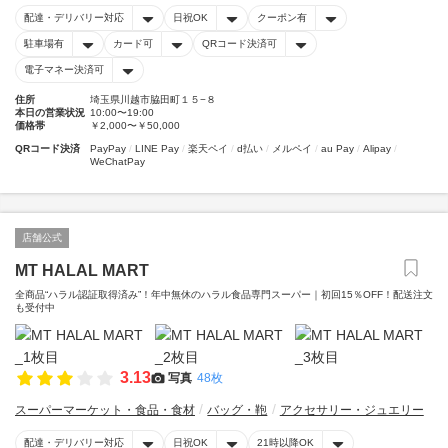
配達・デリバリー対応
日祝OK
クーポン有
駐車場有
カード可
QRコード決済可
電子マネー決済可
住所
埼玉県川越市脇田町１５−８
本日の営業状況
10:00〜19:00
価格帯
￥2,000〜￥50,000
QRコード決済
PayPay
LINE Pay
楽天ペイ
d払い
メルペイ
au Pay
Alipay
WeChatPay
店舗公式
MT HALAL MART
全商品“ハラル認証取得済み”！年中無休のハラル食品専門スーパー｜初回15％OFF！配送注文
も受付中
3.13
写真
48枚
スーパーマーケット・食品・食材
バッグ・鞄
アクセサリー・ジュエリー
配達・デリバリー対応
日祝OK
21時以降OK