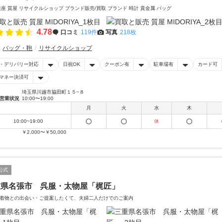
銀座 質屋 リサイクルショップ ブランド販売/買取 ブランド 時計 貴金属 バッグ
4.78
口コミ
119件
写真
218枚
バッグ・鞄
リサイクルショップ
・デリバリー対応
日祝OK
クーポン有
駐車場有
カード可
マネー決済可
埼玉県川越市脇田町１５−８
営業状況
10:00〜19:00
月
火
水
木
10:00~19:00
休
￥2,000〜￥50,000
公式
重県名張市 呉服・太物屋「梶匠」
着物との出会い・ご提案したくて、夫婦二人だけでのご案内