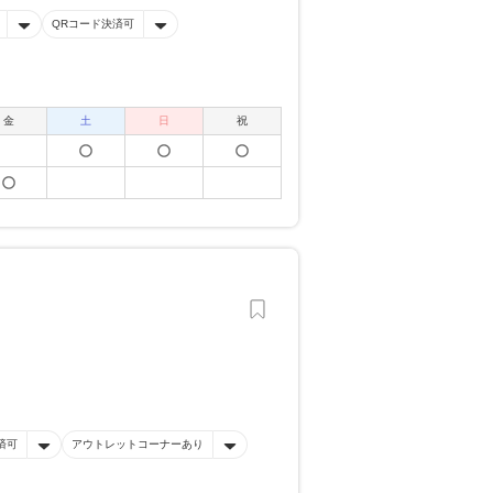
QRコード決済可
金
土
日
祝
済可
アウトレットコーナーあり