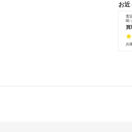
お近
査
眠
買
兵