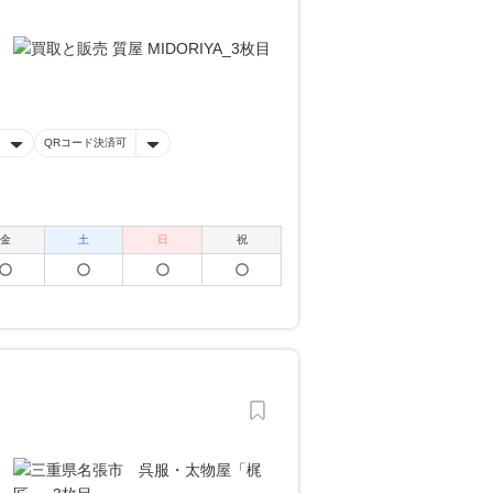
QRコード決済可
金
土
日
祝