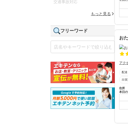
交通事故対応
もっと見る
フリーワード
お
アク
配達
出張
住所
本日の