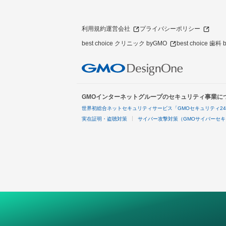
利用規約
運営会社
プライバシーポリシー
best choice クリニック byGMO
best choice 歯科
GMOインターネットグループのセキュリティ事業に
世界初総合ネットセキュリティサービス「GMOセキュリティ2
実在証明・盗聴対策
サイバー攻撃対策（GMOサイバーセキ