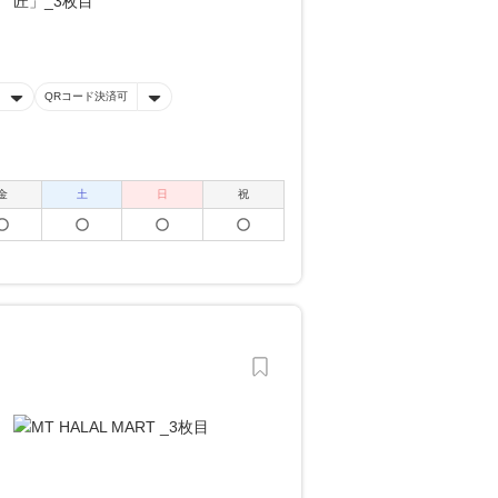
QRコード決済可
金
土
日
祝