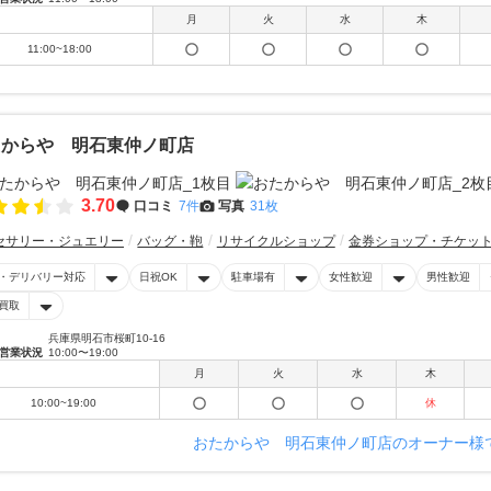
月
火
水
木
11:00~18:00
たからや 明石東仲ノ町店
3.70
口コミ
7件
写真
31枚
セサリー・ジュエリー
バッグ・鞄
リサイクルショップ
金券ショップ・チケッ
・デリバリー対応
日祝OK
駐車場有
女性歓迎
男性歓迎
買取
兵庫県明石市桜町10-16
営業状況
10:00〜19:00
月
火
水
木
10:00~19:00
休
おたからや 明石東仲ノ町店のオーナー様