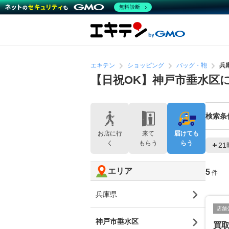
無料診断
エキテン
ショッピング
バッグ・鞄
兵
【日祝OK】神戸市垂水区
検索条
お店に行
来て
届けても
く
もらう
らう
2
エリア
5
件
兵庫県
店舗
神戸市垂水区
買取