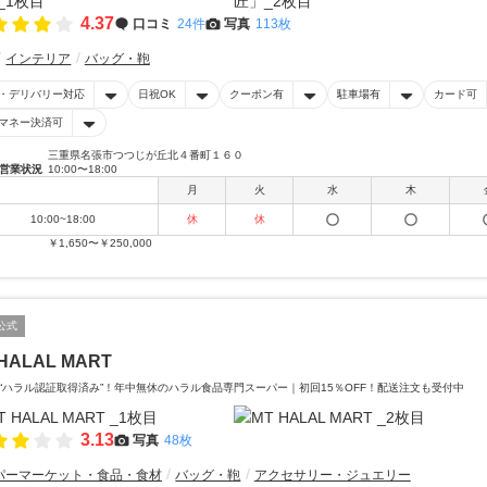
4.37
口コミ
24件
写真
113枚
インテリア
バッグ・鞄
・デリバリー対応
日祝OK
クーポン有
駐車場有
カード可
マネー決済可
三重県名張市つつじが丘北４番町１６０
営業状況
10:00〜18:00
月
火
水
木
10:00~18:00
休
休
￥1,650〜￥250,000
公式
HALAL MART
“ハラル認証取得済み”！年中無休のハラル食品専門スーパー｜初回15％OFF！配送注文も受付中
3.13
写真
48枚
パーマーケット・食品・食材
バッグ・鞄
アクセサリー・ジュエリー