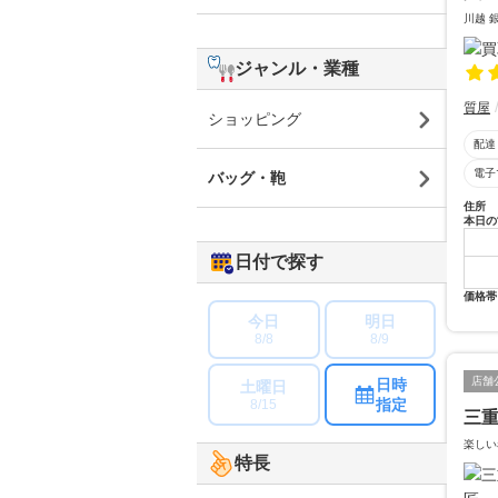
川越 
ジャンル・業種
質屋
ショッピング
配達
電子
バッグ・鞄
住所
本日の
日付で探す
価格帯
今日
明日
8/8
8/9
店舗
日時
土曜日
指定
8/15
三
楽しい
特長