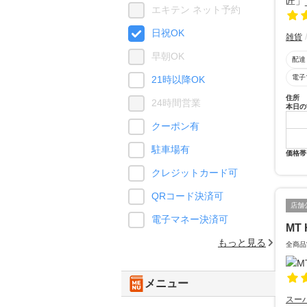
エキテン ネット予約
日祝OK
雑貨
早朝OK
配達
電子
21時以降OK
住所
24時間営業
本日の
クーポン有
駐車場有
価格帯
クレジットカード可
QRコード決済可
店舗
電子マネー決済可
MT 
もっと見る
全商品
メニュー
スー