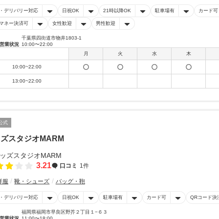
・デリバリー対応
日祝OK
21時以降OK
駐車場有
カード可
マネー決済可
女性歓迎
男性歓迎
千葉県四街道市物井1803-1
営業状況
10:00〜22:00
月
火
水
木
10:00~22:00
13:00~22:00
公式
ズスタジオMARM
3.21
口コミ
1件
洋服
靴・シューズ
バッグ・鞄
・デリバリー対応
日祝OK
駐車場有
カード可
QRコード決
福岡県福岡市早良区野芥２丁目１−６３
営業状況
11:00〜18:00