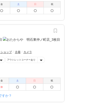
金
土
日
祝
トショップ
古着
カメラ
アウトレットコーナーあり
金
土
日
祝
休
ですか？