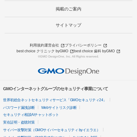
掲載のご案内
サイトマップ
利用規約
運営会社
プライバシーポリシー
best choice クリニック byGMO
best choice 歯科 byGMO
©GMO DesignOne, Inc. All Rights reserved.
GMOインターネットグループのセキュリティ事業について
世界初総合ネットセキュリティサービス「GMOセキュリティ24」
パスワード漏洩診断
Webサイトリスク診断
セキュリティ相談AIチャットボット
実在証明・盗聴対策
サイバー攻撃対策（GMOサイバーセキュリティ byイエラエ）