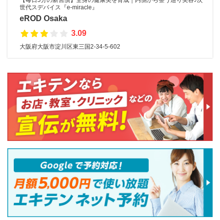
【毎日5分の新習慣】全身の健康美を育成｜内側から整う巡り美容♪次
世代スデバイス『e-miracle』
eROD Osaka
3.09
大阪府大阪市淀川区東三国2-34-5-602