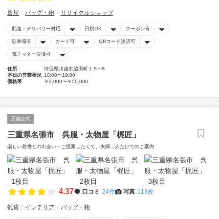
質屋
バッグ・鞄
リサイクルショップ
配達・デリバリー対応
日祝OK
クーポン有
駐車場有
カード可
QRコード決済可
電子マネー決済可
住所
埼玉県川越市脇田町１５−８
本日の営業状況
10:00〜19:00
価格帯
￥2,000〜￥50,000
店舗公式
三重県名張市 呉服・太物屋「梶匠」
楽しい着物との出会い・ご提案したくて、夫婦二人だけでのご案内
4.37
口コミ
24件
写真
113枚
雑貨
インテリア
バッグ・鞄