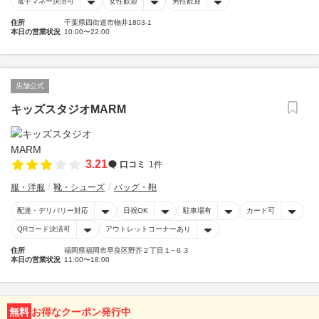
電子マネー決済可
女性歓迎
男性歓迎
住所
千葉県四街道市物井1803-1
本日の営業状況
10:00〜22:00
店舗公式
キッズスタジオMARM
3.21
口コミ
1件
服・洋服
靴・シューズ
バッグ・鞄
配達・デリバリー対応
日祝OK
駐車場有
カード可
QRコード決済可
アウトレットコーナーあり
住所
福岡県福岡市早良区野芥２丁目１−６３
本日の営業状況
11:00〜18:00
無料
お得なクーポン発行中