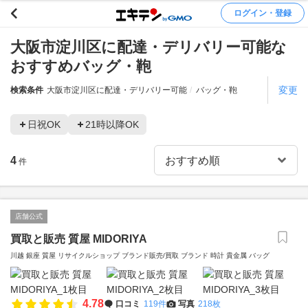
ログイン・登録
大阪市淀川区に配達・デリバリー可能な
おすすめバッグ・鞄
変更
検索条件
大阪市淀川区に配達・デリバリー可能
バッグ・鞄
日祝OK
21時以降OK
4
件
店舗公式
買取と販売 質屋 MIDORIYA
川越 銀座 質屋 リサイクルショップ ブランド販売/買取 ブランド 時計 貴金属 バッグ
4.78
口コミ
119件
写真
218枚