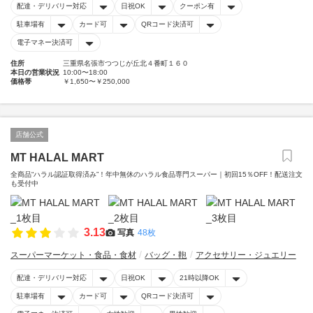
配達・デリバリー対応
日祝OK
クーポン有
駐車場有
カード可
QRコード決済可
電子マネー決済可
住所
三重県名張市つつじが丘北４番町１６０
本日の営業状況
10:00〜18:00
価格帯
￥1,650〜￥250,000
店舗公式
MT HALAL MART
全商品“ハラル認証取得済み”！年中無休のハラル食品専門スーパー｜初回15％OFF！配送注文
も受付中
3.13
写真
48枚
スーパーマーケット・食品・食材
バッグ・鞄
アクセサリー・ジュエリー
配達・デリバリー対応
日祝OK
21時以降OK
駐車場有
カード可
QRコード決済可