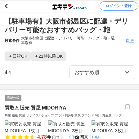
ログイン・登録
【駐車場有】大阪市都島区に配達・デリ
バリー可能なおすすめバッグ・鞄
大阪市都島区に配達・デリバリー可能
バッグ・鞄
駐
変更
検索条件
車場有
日祝OK
21時以降OK
4
件
店舗公式
買取と販売 質屋 MIDORIYA
川越 銀座 質屋 リサイクルショップ ブランド販売/買取 ブランド 時計 貴金属 バッグ
4.78
口コミ
119件
写真
218枚