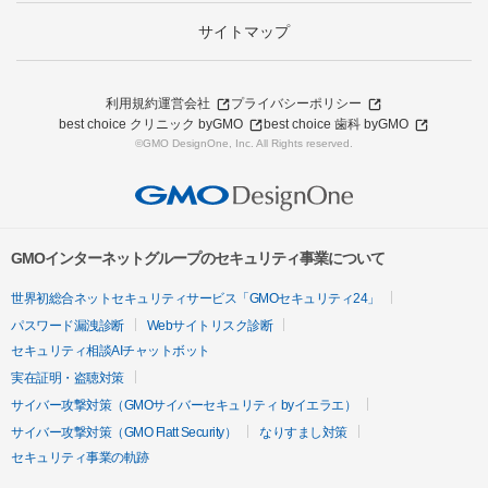
サイトマップ
利用規約
運営会社
プライバシーポリシー
best choice クリニック byGMO
best choice 歯科 byGMO
©GMO DesignOne, Inc. All Rights reserved.
GMOインターネットグループのセキュリティ事業について
世界初総合ネットセキュリティサービス「GMOセキュリティ24」
パスワード漏洩診断
Webサイトリスク診断
セキュリティ相談AIチャットボット
実在証明・盗聴対策
サイバー攻撃対策（GMOサイバーセキュリティ byイエラエ）
サイバー攻撃対策（GMO Flatt Security）
なりすまし対策
セキュリティ事業の軌跡