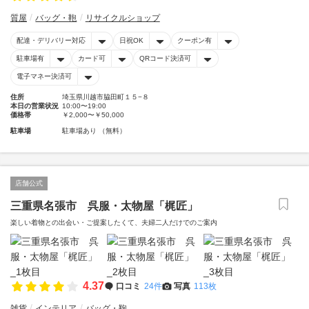
質屋
バッグ・鞄
リサイクルショップ
配達・デリバリー対応
日祝OK
クーポン有
駐車場有
カード可
QRコード決済可
電子マネー決済可
住所
埼玉県川越市脇田町１５−８
本日の営業状況
10:00〜19:00
価格帯
￥2,000〜￥50,000
駐車場
駐車場あり （無料）
店舗公式
三重県名張市 呉服・太物屋「梶匠」
楽しい着物との出会い・ご提案したくて、夫婦二人だけでのご案内
4.37
口コミ
24件
写真
113枚
雑貨
インテリア
バッグ・鞄