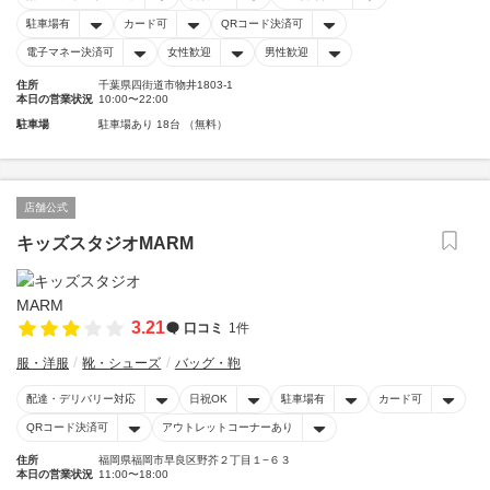
駐車場有
カード可
QRコード決済可
電子マネー決済可
女性歓迎
男性歓迎
住所
千葉県四街道市物井1803-1
本日の営業状況
10:00〜22:00
駐車場
駐車場あり 18台 （無料）
店舗公式
キッズスタジオMARM
3.21
口コミ
1件
服・洋服
靴・シューズ
バッグ・鞄
配達・デリバリー対応
日祝OK
駐車場有
カード可
QRコード決済可
アウトレットコーナーあり
住所
福岡県福岡市早良区野芥２丁目１−６３
本日の営業状況
11:00〜18:00