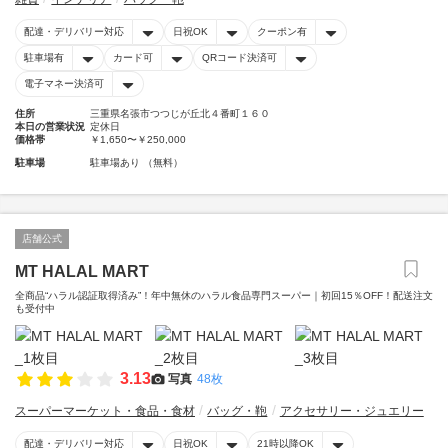
配達・デリバリー対応
日祝OK
クーポン有
駐車場有
カード可
QRコード決済可
電子マネー決済可
住所
三重県名張市つつじが丘北４番町１６０
本日の営業状況
定休日
価格帯
￥1,650〜￥250,000
駐車場
駐車場あり （無料）
店舗公式
MT HALAL MART
全商品“ハラル認証取得済み”！年中無休のハラル食品専門スーパー｜初回15％OFF！配送注文
も受付中
3.13
写真
48枚
スーパーマーケット・食品・食材
バッグ・鞄
アクセサリー・ジュエリー
配達・デリバリー対応
日祝OK
21時以降OK