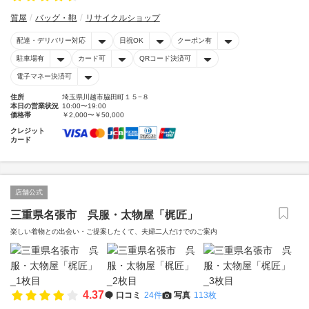
質屋
バッグ・鞄
リサイクルショップ
配達・デリバリー対応
日祝OK
クーポン有
駐車場有
カード可
QRコード決済可
電子マネー決済可
住所
埼玉県川越市脇田町１５−８
本日の営業状況
10:00〜19:00
価格帯
￥2,000〜￥50,000
クレジット
カード
店舗公式
三重県名張市 呉服・太物屋「梶匠」
楽しい着物との出会い・ご提案したくて、夫婦二人だけでのご案内
4.37
口コミ
24件
写真
113枚