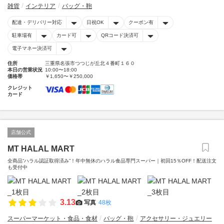
雑貨
インテリア
バッグ・鞄
配達・デリバリー対応
日祝OK
クーポン有
駐車場有
カード可
QRコード決済可
電子マネー決済可
住所
三重県名張市つつじが丘北４番町１６０
本日の営業状況
10:00〜18:00
価格帯
￥1,650〜￥250,000
クレジット
カード
店舗公式
MT HALAL MART
全商品“ハラル認証取得済み”！年中無休のハラル食品専門スーパー｜初回15％OFF！配送注文
も受付中
3.13
写真
48枚
スーパーマーケット・食品・食材
バッグ・鞄
アクセサリー・ジュエリー