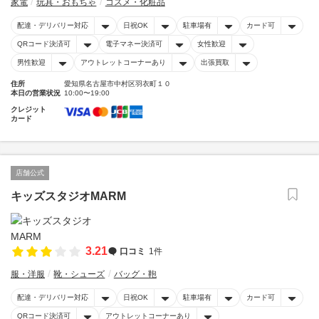
家電
玩具・おもちゃ
コスメ・化粧品
配達・デリバリー対応
日祝OK
駐車場有
カード可
QRコード決済可
電子マネー決済可
女性歓迎
男性歓迎
アウトレットコーナーあり
出張買取
住所
愛知県名古屋市中村区羽衣町１０
本日の営業状況
10:00〜19:00
クレジット
カード
店舗公式
キッズスタジオMARM
3.21
口コミ
1件
服・洋服
靴・シューズ
バッグ・鞄
配達・デリバリー対応
日祝OK
駐車場有
カード可
QRコード決済可
アウトレットコーナーあり