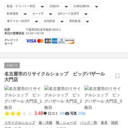
配達・デリバリー対応
日祝OK
21時以降OK
駐車場有
カード可
QRコード決済可
電子マネー決済可
女性歓迎
男性歓迎
住所
千葉県四街道市物井1803-1
本日の営業状況
10:00〜22:00
クレジット
カード
店舗公式
名古屋市のリサイクルショップ ビッグバザール
大門店
3.48
口コミ
4件
写真
20枚
リサイクルショップ
服・洋服
靴・シューズ
バッグ・鞄
家具
雑貨