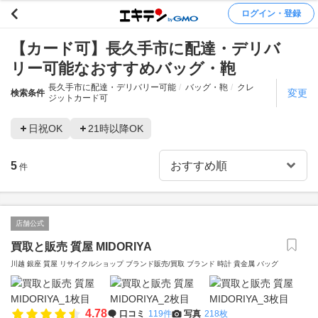
ログイン・登録
【カード可】長久手市に配達・デリバ
リー可能なおすすめバッグ・鞄
長久手市に配達・デリバリー可能
バッグ・鞄
クレ
変更
検索条件
ジットカード可
日祝OK
21時以降OK
5
件
店舗公式
買取と販売 質屋 MIDORIYA
川越 銀座 質屋 リサイクルショップ ブランド販売/買取 ブランド 時計 貴金属 バッグ
4.78
口コミ
119件
写真
218枚