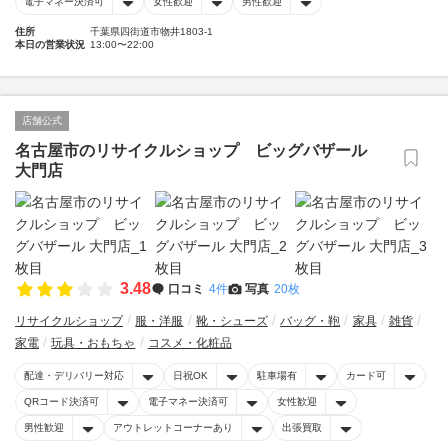
電子マネー決済可
女性歓迎
男性歓迎
住所
千葉県四街道市物井1803-1
本日の営業状況
13:00〜22:00
店舗公式
名古屋市のリサイクルショップ ビッグバザール
大門店
3.48
口コミ
4件
写真
20枚
リサイクルショップ
服・洋服
靴・シューズ
バッグ・鞄
家具
雑貨
家電
玩具・おもちゃ
コスメ・化粧品
配達・デリバリー対応
日祝OK
駐車場有
カード可
QRコード決済可
電子マネー決済可
女性歓迎
男性歓迎
アウトレットコーナーあり
出張買取