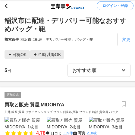
ログイン・登録
稲沢市に配達・デリバリー可能なおすす
めバッグ・鞄
変更
検索条件
稲沢市に配達・デリバリー可能
バッグ・鞄
日祝OK
21時以降OK
5
件
店舗公式
買取と販売 質屋 MIDORIYA
川越 銀座 質屋 リサイクルショップ ブランド販売/買取 ブランド 時計 貴金属 バッグ
4.78
口コミ
119件
写真
218枚