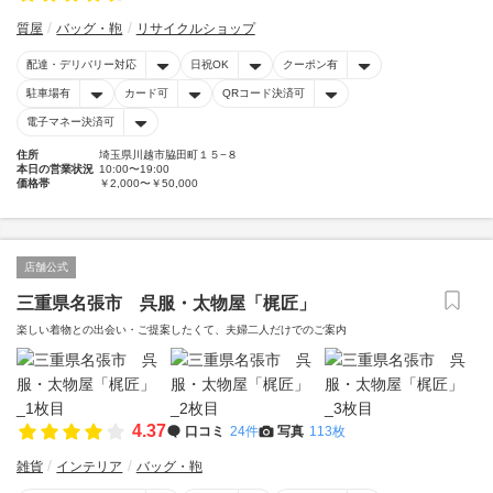
質屋
バッグ・鞄
リサイクルショップ
配達・デリバリー対応
日祝OK
クーポン有
駐車場有
カード可
QRコード決済可
電子マネー決済可
住所
埼玉県川越市脇田町１５−８
本日の営業状況
10:00〜19:00
価格帯
￥2,000〜￥50,000
店舗公式
三重県名張市 呉服・太物屋「梶匠」
楽しい着物との出会い・ご提案したくて、夫婦二人だけでのご案内
4.37
口コミ
24件
写真
113枚
雑貨
インテリア
バッグ・鞄