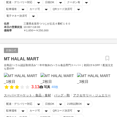
配達・デリバリー対応
日祝OK
クーポン有
駐車場有
カード可
QRコード決済可
電子マネー決済可
住所
三重県名張市つつじが丘北４番町１６０
本日の営業状況
10:00〜18:00
価格帯
￥1,650〜￥250,000
店舗公式
MT HALAL MART
全商品“ハラル認証取得済み”！年中無休のハラル食品専門スーパー｜初回15％OFF！配送注文
も受付中
3.13
写真
48枚
スーパーマーケット・食品・食材
バッグ・鞄
アクセサリー・ジュエリー
配達・デリバリー対応
日祝OK
21時以降OK
駐車場有
カード可
QRコード決済可