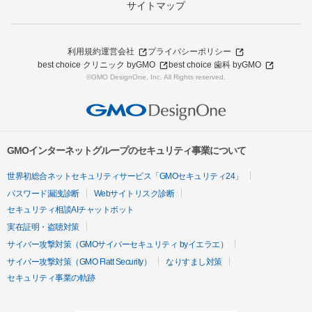
サイトマップ
利用規約
運営会社
プライバシーポリシー
best choice クリニック byGMO
best choice 歯科 byGMO
©GMO DesignOne, Inc. All Rights reserved.
GMOインターネットグループのセキュリティ事業について
世界初総合ネットセキュリティサービス「GMOセキュリティ24」
パスワード漏洩診断
Webサイトリスク診断
セキュリティ相談AIチャットボット
実在証明・盗聴対策
サイバー攻撃対策（GMOサイバーセキュリティ byイエラエ）
サイバー攻撃対策（GMO Flatt Security）
なりすまし対策
セキュリティ事業の軌跡