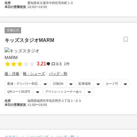
住所
愛知県名古屋市中村区羽衣町１０
本日の営業状況
10:00〜19:00
店舗公式
キッズスタジオMARM
3.21
口コミ
1件
服・洋服
靴・シューズ
バッグ・鞄
配達・デリバリー対応
日祝OK
駐車場有
カード可
QRコード決済可
アウトレットコーナーあり
住所
福岡県福岡市早良区野芥２丁目１−６３
本日の営業状況
11:00〜18:00