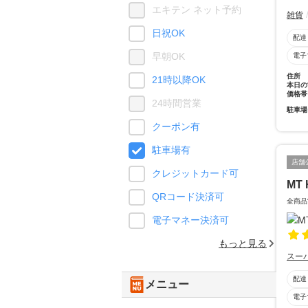
エキテン ネット予約
雑貨
日祝OK
配達
早朝OK
電子
住所
21時以降OK
本日の
価格帯
24時間営業
駐車場
クーポン有
駐車場有
店舗
クレジットカード可
MT 
QRコード決済可
全商品
電子マネー決済可
もっと見る
スー
配達
メニュー
電子