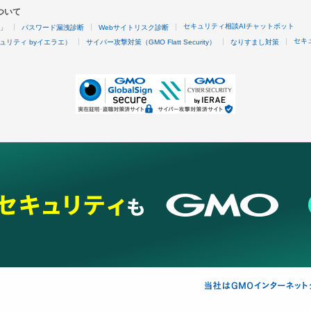
ついて
セキュリティ相談AIチャットボット
4」
パスワード漏洩診断
Webサイトリスク診断
セキ
ュリティ byイエラエ）
サイバー攻撃対策（GMO Flatt Security）
なりすまし対策