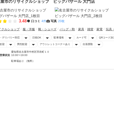
古屋市のリサイクルショップ ビッグバザール 大門店
3.48
口コミ
4件
写真
20枚
イクルショップ
服・洋服
靴・シューズ
バッグ・鞄
家具
雑貨
家電
玩具
・デリバリー対応
日祝OK
駐車場有
カード可
QRコード決
歓迎
男性歓迎
アウトレットコーナーあり
出張買取
愛知県名古屋市中村区羽衣町１０
営業状況
10:00〜19:00
駐車場あり （無料）