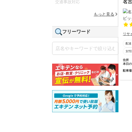
名
交通事故対応
もっと見る
フリーワード
リサ
配達
女性
住所
本日の
駐車場