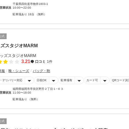
千葉県四街道市物井1803-1
営業状況
10:00〜22:00
駐車場あり 18台 （無料）
公式
ズスタジオMARM
3.21
口コミ
1件
洋服
靴・シューズ
バッグ・鞄
・デリバリー対応
日祝OK
駐車場有
カード可
QRコード決
福岡県福岡市早良区野芥２丁目１−６３
営業状況
11:00〜18:00
駐車場あり （無料）
公式