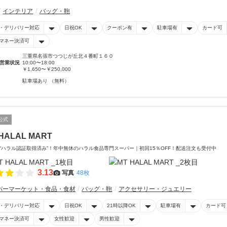
インテリア
バッグ・鞄
・デリバリー対応
日祝OK
クーポン有
駐車場有
カード可
マネー決済可
三重県名張市つつじが丘北４番町１６０
営業状況
10:00〜18:00
￥1,650〜￥250,000
駐車場あり （無料）
公式
HALAL MART
“ハラル認証取得済み”！年中無休のハラル食品専門スーパー｜初回15％OFF！配送注文も受付中
3.13
写真
48枚
パーマーケット・食品・食材
バッグ・鞄
アクセサリー・ジュエリー
・デリバリー対応
日祝OK
21時以降OK
駐車場有
カード可
マネー決済可
女性歓迎
男性歓迎