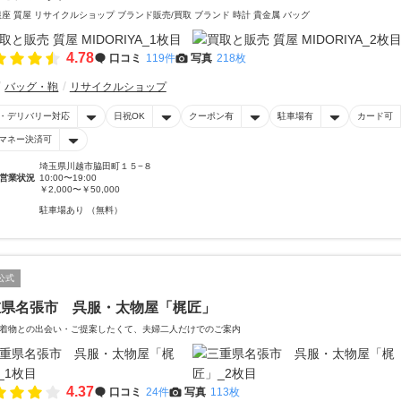
銀座 質屋 リサイクルショップ ブランド販売/買取 ブランド 時計 貴金属 バッグ
4.78
口コミ
119件
写真
218枚
バッグ・鞄
リサイクルショップ
・デリバリー対応
日祝OK
クーポン有
駐車場有
カード可
マネー決済可
埼玉県川越市脇田町１５−８
営業状況
10:00〜19:00
￥2,000〜￥50,000
駐車場あり （無料）
公式
重県名張市 呉服・太物屋「梶匠」
着物との出会い・ご提案したくて、夫婦二人だけでのご案内
4.37
口コミ
24件
写真
113枚