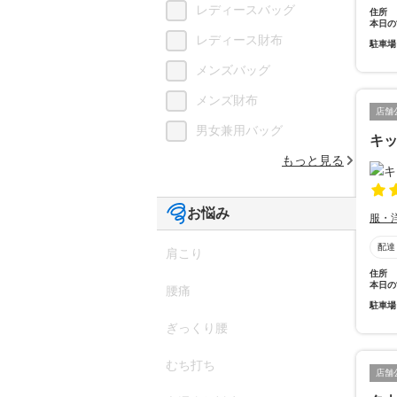
レディースバッグ
住所
本日の
レディース財布
駐車場
メンズバッグ
メンズ財布
店舗
男女兼用バッグ
キッ
もっと見る
お悩み
服・
配達
肩こり
住所
本日の
腰痛
駐車場
ぎっくり腰
むち打ち
店舗