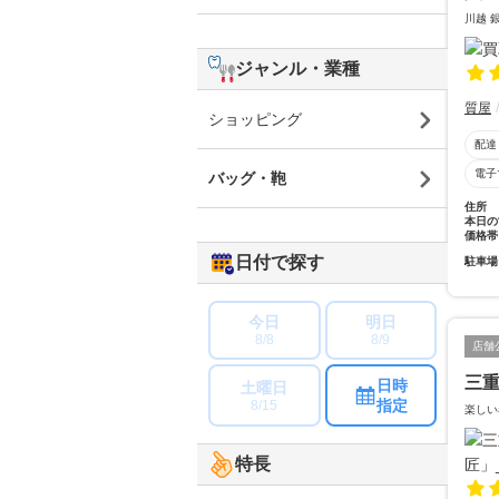
川越 
ジャンル・業種
質屋
ショッピング
配達
電子
バッグ・鞄
住所
本日の
価格帯
日付で探す
駐車場
今日
明日
8/8
8/9
店舗
三
日時
土曜日
指定
8/15
楽しい
特長