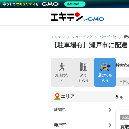
無料診断
エキテン
ショッピング
バッグ・鞄
愛
【駐車場有】瀬戸市に配達
検索条
お店に行
来て
届けても
く
もらう
らう
日
エリア
5
件
愛知県
店舗
瀬戸市
買取