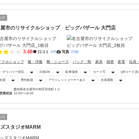
公式
古屋市のリサイクルショップ ビッグバザール 大門店
3.48
口コミ
4件
写真
20枚
イクルショップ
服・洋服
靴・シューズ
バッグ・鞄
家具
雑貨
家電
玩具
・デリバリー対応
日祝OK
駐車場有
カード可
QRコード決
歓迎
男性歓迎
アウトレットコーナーあり
出張買取
愛知県名古屋市中村区羽衣町１０
営業状況
10:00〜19:00
公式
ズスタジオMARM