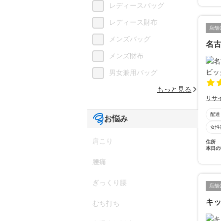
レディースバッグ
レディース財布
店舗
メンズバッグ
名
メンズ財布
男女兼用バッグ
もっと見る
リサ
配達
お悩み
女性
肩こり
住所
本日の
腰痛
ぎっくり腰
店舗
キッ
むち打ち