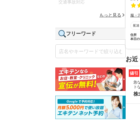
交通事故対応
もっと見る
服・
配達
フリーワード
住所
本日の
お近
値引
急
ト
株