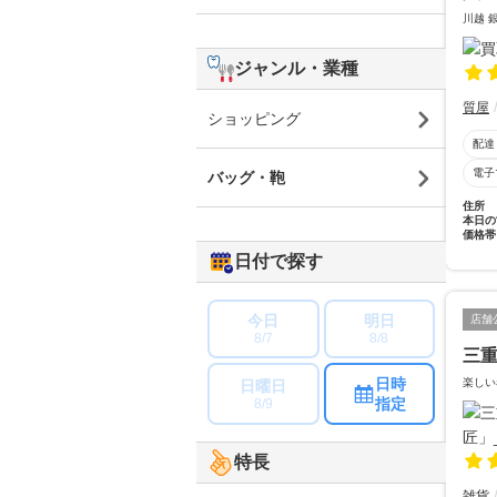
川越 
ジャンル・業種
質屋
ショッピング
配達
電子
バッグ・鞄
住所
本日の
価格帯
日付で探す
今日
明日
店舗
8/7
8/8
三
日時
楽しい
日曜日
指定
8/9
特長
雑貨