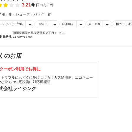
3.21
口コミ
1件
洋服
靴・シューズ
バッグ・鞄
・デリバリー対応
日祝OK
駐車場有
カード可
QRコード決
福岡県福岡市早良区野芥２丁目１−６３
営業状況
11:00〜18:00
くのお店
クーポン利用でお得に
なトラブルにもすぐに駆けつける！ガス給湯器、エコキュー
など全ての住宅設備に対応可能◎
式会社ライジング