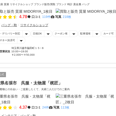
銀座 質屋 リサイクルショップ ブランド販売/買取 ブランド 時計 貴金属 バッグ
4.78
口コミ
119件
写真
218枚
バッグ・鞄
リサイクルショップ
・デリバリー対応
日祝OK
クーポン有
駐車場有
カード可
マネー決済可
埼玉県川越市脇田町１５−８
営業状況
10:00〜19:00
￥2,000〜￥50,000
公式
重県名張市 呉服・太物屋「梶匠」
着物との出会い・ご提案したくて、夫婦二人だけでのご案内
4.37
口コミ
24件
写真
113枚
インテリア
バッグ・鞄