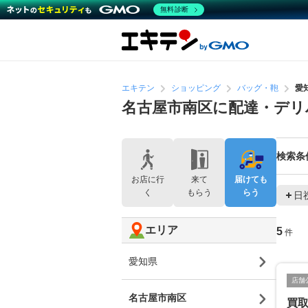
無料診断
エキテン
ショッピング
バッグ・鞄
愛
名古屋市南区に配達・デリ
検索条
お店に行
来て
届けても
く
もらう
らう
日
エリア
5
件
愛知県
店舗
名古屋市南区
買取