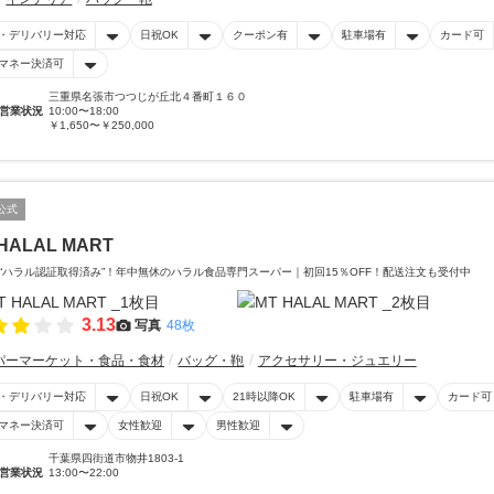
・デリバリー対応
日祝OK
クーポン有
駐車場有
カード可
マネー決済可
三重県名張市つつじが丘北４番町１６０
営業状況
10:00〜18:00
￥1,650〜￥250,000
公式
HALAL MART
“ハラル認証取得済み”！年中無休のハラル食品専門スーパー｜初回15％OFF！配送注文も受付中
3.13
写真
48枚
パーマーケット・食品・食材
バッグ・鞄
アクセサリー・ジュエリー
・デリバリー対応
日祝OK
21時以降OK
駐車場有
カード可
マネー決済可
女性歓迎
男性歓迎
千葉県四街道市物井1803-1
営業状況
13:00〜22:00