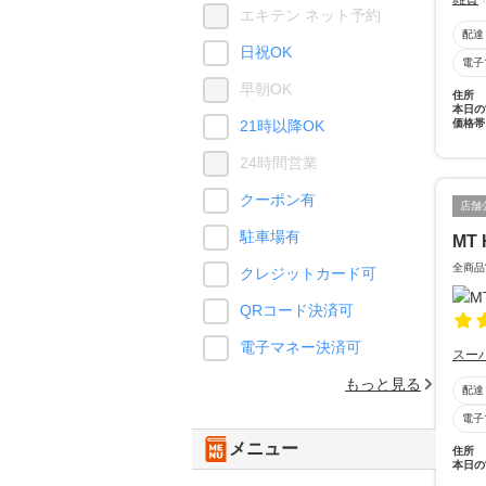
エキテン ネット予約
配達
日祝OK
電子
早朝OK
住所
本日の
価格帯
21時以降OK
24時間営業
クーポン有
店舗
駐車場有
MT 
全商品
クレジットカード可
QRコード決済可
電子マネー決済可
スー
もっと見る
配達
電子
メニュー
住所
本日の