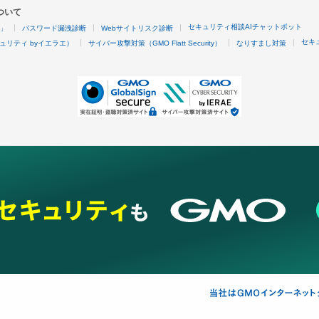
ついて
セキュリティ相談AIチャットボット
4」
パスワード漏洩診断
Webサイトリスク診断
セキ
ュリティ byイエラエ）
サイバー攻撃対策（GMO Flatt Security）
なりすまし対策