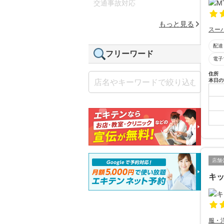
交通事故対応
もっと見る
スー
配達
フリーワード
電子
住所
本日の
店舗
キッ
服・