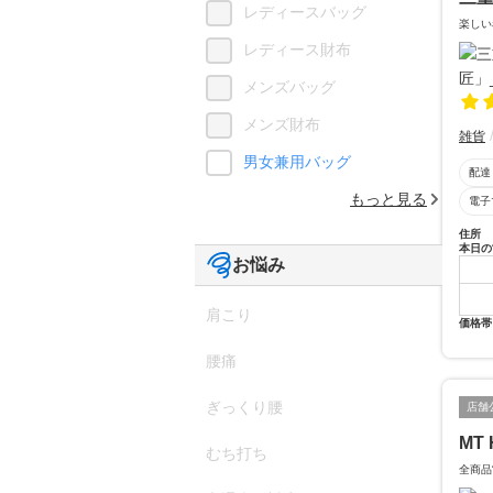
レディースバッグ
楽しい
レディース財布
メンズバッグ
メンズ財布
雑貨
男女兼用バッグ
配達
もっと見る
電子
住所
本日の
お悩み
肩こり
価格帯
腰痛
ぎっくり腰
店舗
MT 
むち打ち
全商品