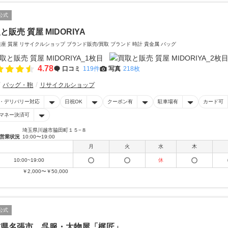
公式
と販売 質屋 MIDORIYA
銀座 質屋 リサイクルショップ ブランド販売/買取 ブランド 時計 貴金属 バッグ
4.78
口コミ
119件
写真
218枚
バッグ・鞄
リサイクルショップ
・デリバリー対応
日祝OK
クーポン有
駐車場有
カード可
マネー決済可
埼玉県川越市脇田町１５−８
営業状況
10:00〜19:00
月
火
水
木
10:00~19:00
休
￥2,000〜￥50,000
公式
重県名張市 呉服・太物屋「梶匠」