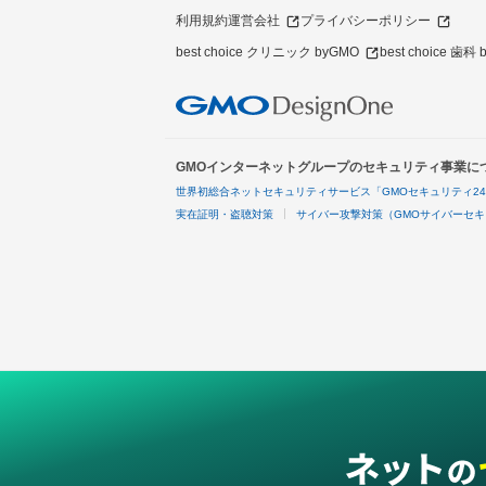
利用規約
運営会社
プライバシーポリシー
best choice クリニック byGMO
best choice 歯科
GMOインターネットグループのセキュリティ事業に
世界初総合ネットセキュリティサービス「GMOセキュリティ2
実在証明・盗聴対策
サイバー攻撃対策（GMOサイバーセキ