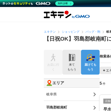
無料診断
エキテン
ショッピング
バッグ・鞄
岐
【日祝OK】羽島郡岐南町
検索条
お店に行
来て
届けても
く
もらう
らう
エ
エリア
5
件
岐阜県
店舗
羽島郡岐南町
早