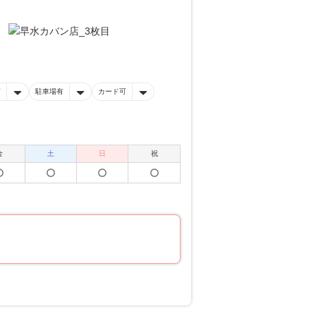
有
駐車場有
カード可
金
土
日
祝