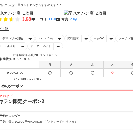
品で丈夫な牛革ランドセルがおすすめです＊＊
3.98
口コミ
11件
写真
23枚
グ・鞄
・デリバリー対応
ネット予約
資料請求
日祝OK
クーポン
コード決済可
オーダーメイド
岐阜県岐阜市真砂町１２丁目１５
営業状況
9:00〜18:00
月
火
水
木
9:00~18:00
休
￥12,100〜￥92,997
すめのクーポン
ickUp
キテン限定クーポン2
予約カレンダー
予約で最大10,000円分のAmazonギフトカードが当たる！