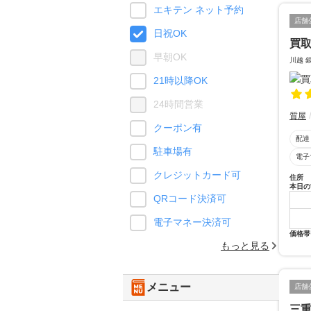
エキテン ネット予約
店舗
日祝OK
買取
早朝OK
川越 
21時以降OK
24時間営業
質屋
クーポン有
配達
駐車場有
電子
クレジットカード可
住所
本日の
QRコード決済可
電子マネー決済可
価格帯
もっと見る
メニュー
店舗
三