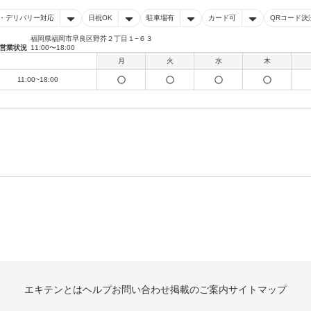
・デリバリー対応
日祝OK
駐車場有
カード可
QRコード決
福岡県福岡市早良区野芥２丁目１−６３
営業状況
11:00〜18:00
月
火
水
木
11:00~18:00
エキテンとは
ヘルプ
お問い合わせ
掲載のご案内
サイトマップ