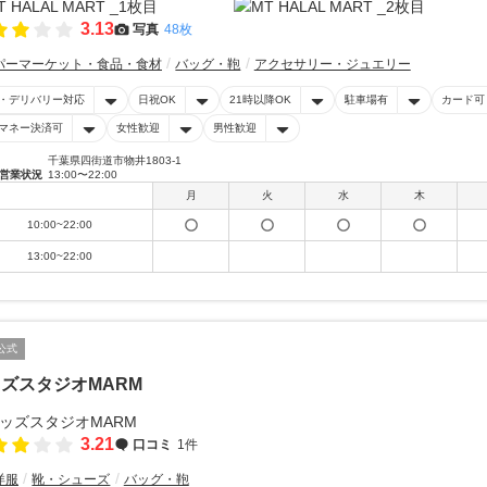
3.13
写真
48枚
パーマーケット・食品・食材
バッグ・鞄
アクセサリー・ジュエリー
・デリバリー対応
日祝OK
21時以降OK
駐車場有
カード可
マネー決済可
女性歓迎
男性歓迎
千葉県四街道市物井1803-1
営業状況
13:00〜22:00
月
火
水
木
10:00~22:00
13:00~22:00
公式
ズスタジオMARM
3.21
口コミ
1件
洋服
靴・シューズ
バッグ・鞄