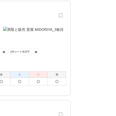
QRコード決済可
金
土
日
祝