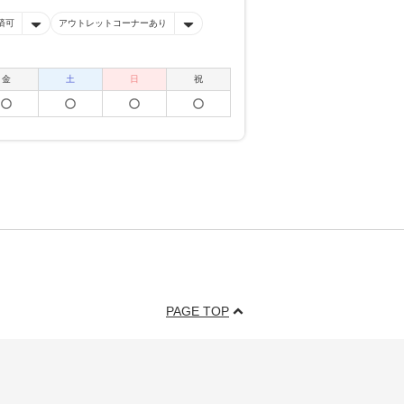
済可
アウトレットコーナーあり
金
土
日
祝
PAGE TOP