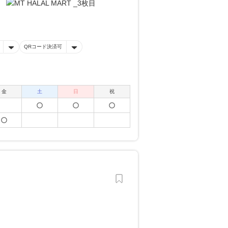
QRコード決済可
金
土
日
祝