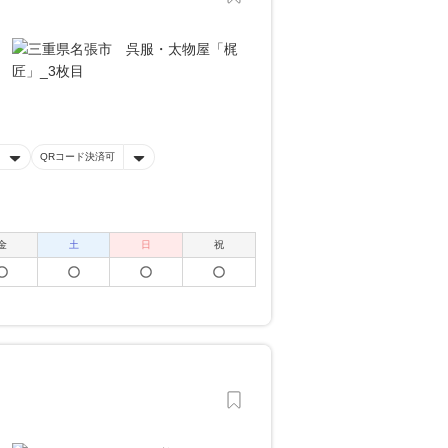
QRコード決済可
金
土
日
祝