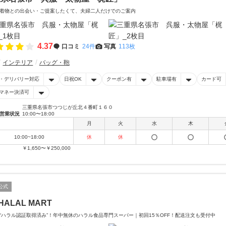
着物との出会い・ご提案したくて、夫婦二人だけでのご案内
4.37
口コミ
24件
写真
113枚
インテリア
バッグ・鞄
・デリバリー対応
日祝OK
クーポン有
駐車場有
カード可
マネー決済可
三重県名張市つつじが丘北４番町１６０
営業状況
10:00〜18:00
月
火
水
木
10:00~18:00
休
休
￥1,650〜￥250,000
公式
HALAL MART
“ハラル認証取得済み”！年中無休のハラル食品専門スーパー｜初回15％OFF！配送注文も受付中