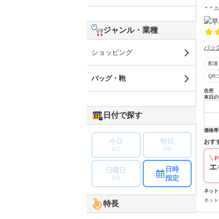
＊＊上
ジャンル・業種
バッ
ショッピング
配達
QR
バッグ・鞄
住所
本日の
日付で探す
価格帯
今日
明日
おす
8/7
8/8
P
エ
日時
日曜日
指定
8/9
ネット
ネット
特長