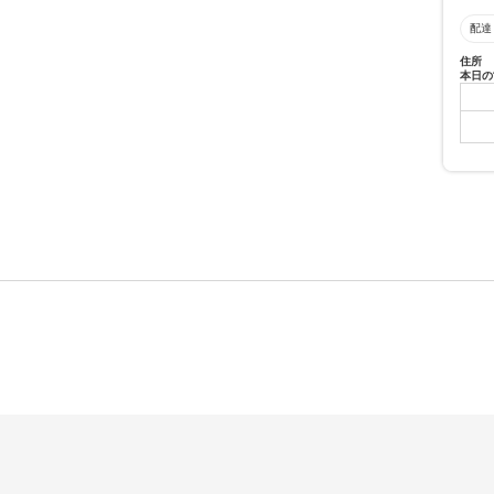
配達
住所
本日の