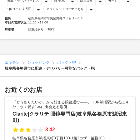
配達・デリバリー対応
日祝OK
駐車場有
カード可
QRコード決済可
アウトレットコーナーあり
住所
福岡県福岡市早良区野芥２丁目１−６３
本日の営業状況
11:00〜18:00
駐車場
駐車場あり （無料）
エキテン
ショッピング
バッグ・鞄
岐阜県各務原市に配達・デリバリー可能なバッグ・鞄
お近くのお店
「どうありたいか」から始まる眼鏡選び――。｜JR鵜沼駅から徒歩4
分、永く愛す1本に出会える場所。
Clarite|クラリテ 眼鏡専門店(岐阜県各務原市鵜沼東
町)
3.42
岐阜県各務原市鵜沼東町3丁目183-1第2カザー後藤103