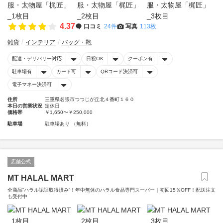
4.37
口コミ
24件
写真
113枚
雑貨
インテリア
バッグ・鞄
配達・デリバリー対応
日祝OK
クーポン有
駐車場有
カード可
QRコード決済可
電子マネー決済可
住所
三重県名張市つつじが丘北４番町１６０
本日の営業状況
定休日
価格帯
￥1,650〜￥250,000
駐車場
駐車場あり （無料）
店舗公式
MT HALAL MART
全商品“ハラル認証取得済み”！年中無休のハラル食品専門スーパー｜初回15％OFF！配送注文
も受付中