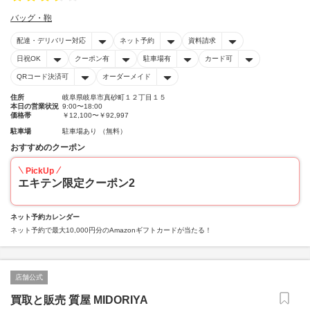
バッグ・鞄
配達・デリバリー対応
ネット予約
資料請求
日祝OK
クーポン有
駐車場有
カード可
QRコード決済可
オーダーメイド
住所
岐阜県岐阜市真砂町１２丁目１５
本日の営業状況
9:00〜18:00
価格帯
￥12,100〜￥92,997
駐車場
駐車場あり （無料）
おすすめのクーポン
PickUp
エキテン限定クーポン2
ネット予約カレンダー
ネット予約で最大10,000円分のAmazonギフトカードが当たる！
店舗公式
買取と販売 質屋 MIDORIYA