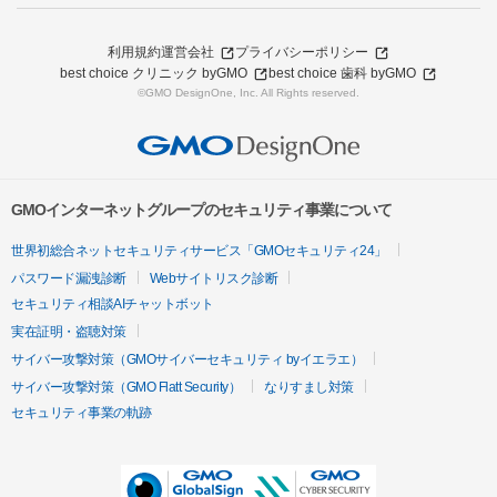
利用規約
運営会社
プライバシーポリシー
best choice クリニック byGMO
best choice 歯科 byGMO
©GMO DesignOne, Inc. All Rights reserved.
GMOインターネットグループのセキュリティ事業について
世界初総合ネットセキュリティサービス「GMOセキュリティ24」
パスワード漏洩診断
Webサイトリスク診断
セキュリティ相談AIチャットボット
実在証明・盗聴対策
サイバー攻撃対策（GMOサイバーセキュリティ byイエラエ）
サイバー攻撃対策（GMO Flatt Security）
なりすまし対策
セキュリティ事業の軌跡