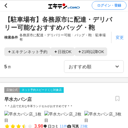
ログイン・登録
【駐車場有】各務原市に配達・デリバ
リー可能なおすすめバッグ・鞄
各務原市に配達・デリバリー可能
バッグ・鞄
駐車場
変更
検索条件
有
エキテンネット予約
日祝OK
21時以降OK
5
件
店舗公式
ネット予約スピードくじ対象店
早水カバン店
＊＊上品で丈夫な牛革ランドセルがおすすめです＊＊
3.98
口コミ
11件
写真
23枚