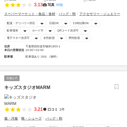
3.13
写真
48枚
スーパーマーケット・食品・食材
バッグ・鞄
アクセサリー・ジュエリー
配達・デリバリー対応
日祝OK
21時以降OK
駐車場有
カード可
QRコード決済可
電子マネー決済可
女性歓迎
男性歓迎
住所
千葉県四街道市物井1803-1
本日の営業状況
10:00〜22:00
駐車場
駐車場あり 18台 （無料）
店舗公式
キッズスタジオMARM
3.21
口コミ
1件
服・洋服
靴・シューズ
バッグ・鞄