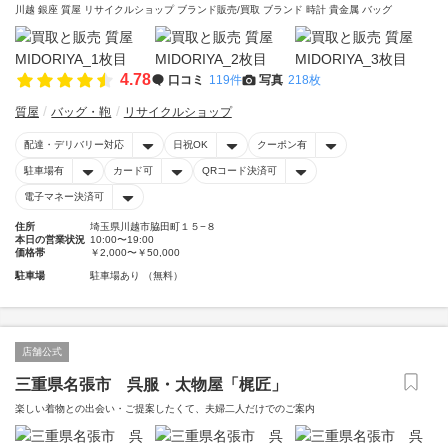
川越 銀座 質屋 リサイクルショップ ブランド販売/買取 ブランド 時計 貴金属 バッグ
4.78
口コミ
119件
写真
218枚
質屋
バッグ・鞄
リサイクルショップ
配達・デリバリー対応
日祝OK
クーポン有
駐車場有
カード可
QRコード決済可
電子マネー決済可
住所
埼玉県川越市脇田町１５−８
本日の営業状況
10:00〜19:00
価格帯
￥2,000〜￥50,000
駐車場
駐車場あり （無料）
店舗公式
三重県名張市 呉服・太物屋「梶匠」
楽しい着物との出会い・ご提案したくて、夫婦二人だけでのご案内