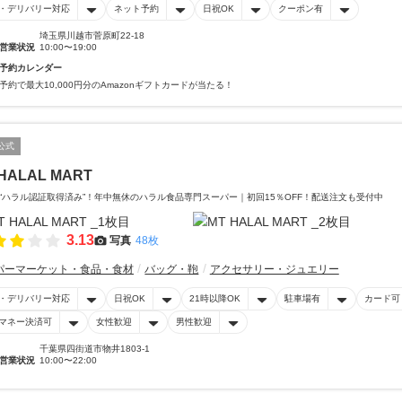
・デリバリー対応
ネット予約
日祝OK
クーポン有
埼玉県川越市菅原町22-18
営業状況
10:00〜19:00
予約カレンダー
予約で最大10,000円分のAmazonギフトカードが当たる！
公式
HALAL MART
“ハラル認証取得済み”！年中無休のハラル食品専門スーパー｜初回15％OFF！配送注文も受付中
3.13
写真
48枚
パーマーケット・食品・食材
バッグ・鞄
アクセサリー・ジュエリー
・デリバリー対応
日祝OK
21時以降OK
駐車場有
カード可
マネー決済可
女性歓迎
男性歓迎
千葉県四街道市物井1803-1
営業状況
10:00〜22:00