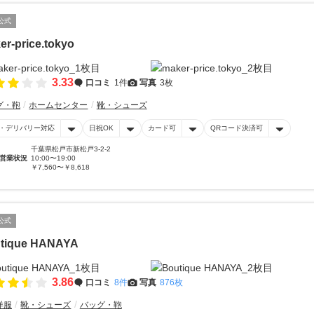
公式
er-price.tokyo
3.33
口コミ
1件
写真
3枚
グ・鞄
ホームセンター
靴・シューズ
・デリバリー対応
日祝OK
カード可
QRコード決済可
千葉県松戸市新松戸3-2-2
営業状況
10:00〜19:00
￥7,560〜￥8,618
公式
tique HANAYA
3.86
口コミ
8件
写真
876枚
洋服
靴・シューズ
バッグ・鞄