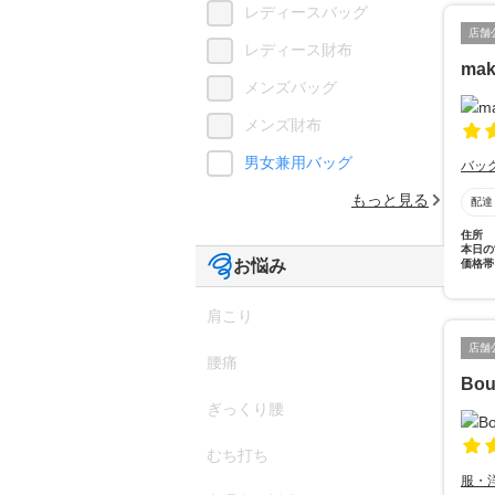
レディースバッグ
店舗
レディース財布
mak
メンズバッグ
メンズ財布
男女兼用バッグ
バッ
もっと見る
配達
住所
本日の
お悩み
価格帯
肩こり
店舗
腰痛
Bou
ぎっくり腰
むち打ち
服・