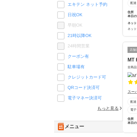
配達
エキテン ネット予約
住所
日祝OK
本日の
ネット
早朝OK
ネット
21時以降OK
24時間営業
店舗
クーポン有
MT 
駐車場有
全商品
クレジットカード可
QRコード決済可
スー
電子マネー決済可
配達
もっと見る
電子
住所
本日の
メニュー