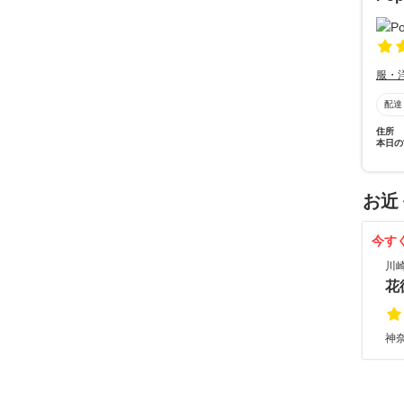
服・
配達
住所
本日の
お近
今す
川
花
神奈