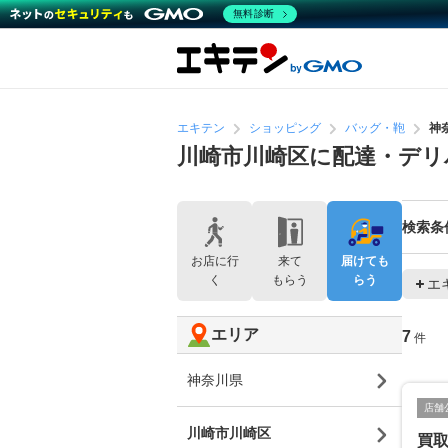
無料診断
エキテン
ショッピング
バッグ・鞄
神
川崎市川崎区に配達・デリ
検索条
お店に行
来て
届けても
く
もらう
らう
エ
エリア
7
件
神奈川県
店舗
川崎市川崎区
買取