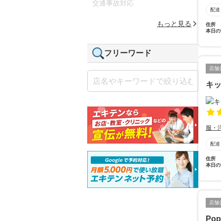
交通事故対応
配達
もっと見る
住所
本日の
フリーワード
店舗
キッ
服・
配達
住所
本日の
店舗
Pop