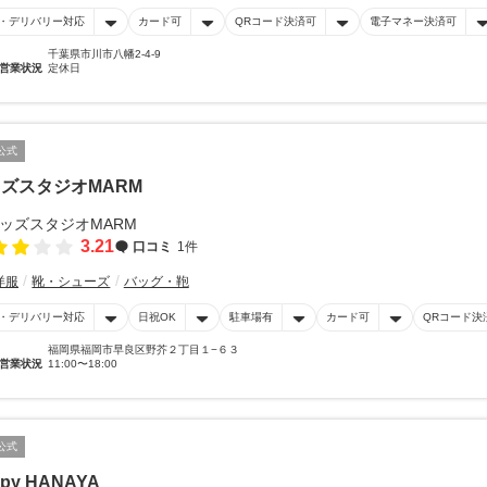
・デリバリー対応
カード可
QRコード決済可
電子マネー決済可
千葉県市川市八幡2-4-9
営業状況
定休日
公式
ズスタジオMARM
3.21
口コミ
1件
洋服
靴・シューズ
バッグ・鞄
・デリバリー対応
日祝OK
駐車場有
カード可
QRコード決
福岡県福岡市早良区野芥２丁目１−６３
営業状況
11:00〜18:00
公式
py HANAYA