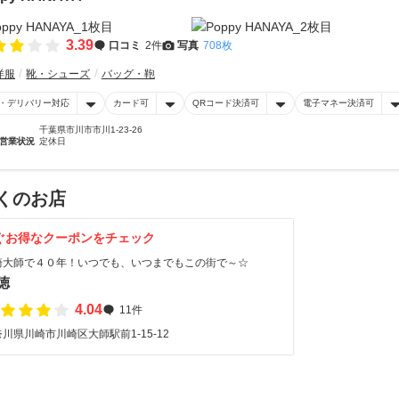
3.39
口コミ
2件
写真
708枚
洋服
靴・シューズ
バッグ・鞄
・デリバリー対応
カード可
QRコード決済可
電子マネー決済可
千葉県市川市市川1-23-26
営業状況
定休日
くのお店
ぐお得なクーポンをチェック
崎大師で４０年！いつでも、いつまでもこの街で～☆
徳
4.04
11件
川県川崎市川崎区大師駅前1-15-12