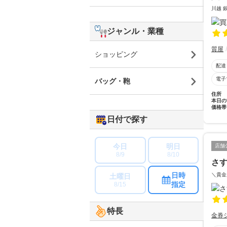
川越 
ジャンル・業種
質屋
ショッピング
配達
電子
バッグ・鞄
住所
本日の
価格帯
日付で探す
今日
明日
店舗
8/9
8/10
さ
日時
＼貴金
土曜日
指定
8/15
特長
金券