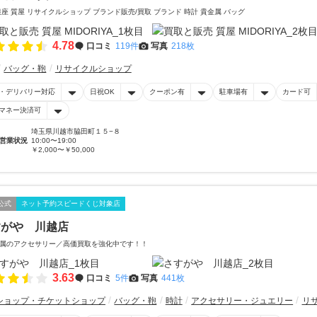
銀座 質屋 リサイクルショップ ブランド販売/買取 ブランド 時計 貴金属 バッグ
4.78
口コミ
119件
写真
218枚
バッグ・鞄
リサイクルショップ
・デリバリー対応
日祝OK
クーポン有
駐車場有
カード可
マネー決済可
埼玉県川越市脇田町１５−８
営業状況
10:00〜19:00
￥2,000〜￥50,000
公式
ネット予約スピードくじ対象店
すがや 川越店
属のアクセサリー／高価買取を強化中です！！
3.63
口コミ
5件
写真
441枚
ショップ・チケットショップ
バッグ・鞄
時計
アクセサリー・ジュエリー
リ