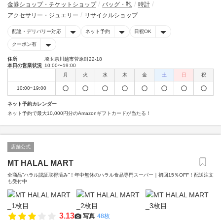
金券ショップ・チケットショップ
バッグ・鞄
時計
アクセサリー・ジュエリー
リサイクルショップ
配達・デリバリー対応
ネット予約
日祝OK
クーポン有
住所
埼玉県川越市菅原町22-18
本日の営業状況
10:00〜19:00
月
火
水
木
金
土
日
祝
10:00~19:00
ネット予約カレンダー
ネット予約で最大10,000円分のAmazonギフトカードが当たる！
店舗公式
MT HALAL MART
全商品“ハラル認証取得済み”！年中無休のハラル食品専門スーパー｜初回15％OFF！配送注文
も受付中
3.13
写真
48枚