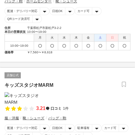
バッグ・鞄
ホームセンター
靴・シューズ
配達・デリバリー対応
日祝OK
カード可
QRコード決済可
住所
千葉県松戸市新松戸3-2-2
本日の営業状況
10:00〜19:00
月
火
水
木
金
土
日
祝
10:00~19:00
価格帯
￥7,560〜￥8,618
店舗公式
キッズスタジオMARM
3.21
口コミ
1件
服・洋服
靴・シューズ
バッグ・鞄
配達・デリバリー対応
日祝OK
駐車場有
カード可