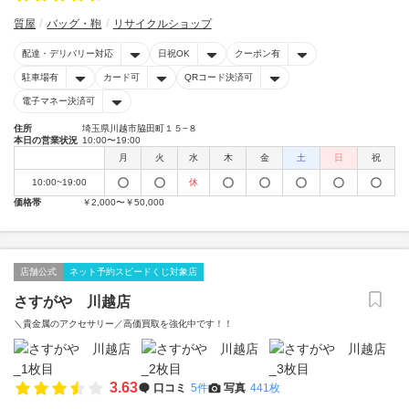
質屋
バッグ・鞄
リサイクルショップ
配達・デリバリー対応
日祝OK
クーポン有
駐車場有
カード可
QRコード決済可
電子マネー決済可
住所
埼玉県川越市脇田町１５−８
本日の営業状況
10:00〜19:00
月
火
水
木
金
土
日
祝
10:00~19:00
休
価格帯
￥2,000〜￥50,000
店舗公式
ネット予約スピードくじ対象店
さすがや 川越店
＼貴金属のアクセサリー／高価買取を強化中です！！
3.63
口コミ
5件
写真
441枚