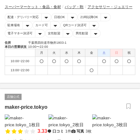
スーパーマーケット・食品・食材
バッグ・鞄
アクセサリー・ジュエリー
配達・デリバリー対応
日祝OK
21時以降OK
駐車場有
カード可
QRコード決済可
電子マネー決済可
女性歓迎
男性歓迎
住所
千葉県四街道市物井1803-1
本日の営業状況
10:00〜22:00
月
火
水
木
金
土
日
祝
10:00~22:00
13:00~22:00
店舗公式
maker-price.tokyo
3.33
口コミ
1件
写真
3枚