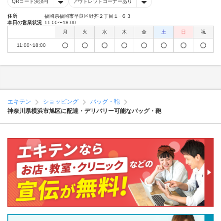
QRコード決済可
アウトレットコーナーあり
住所
福岡県福岡市早良区野芥２丁目１−６３
本日の営業状況
11:00〜18:00
月
火
水
木
金
土
日
祝
11:00~18:00
エキテン
ショッピング
バッグ・鞄
神奈川県横浜市旭区に配達・デリバリー可能なバッグ・鞄