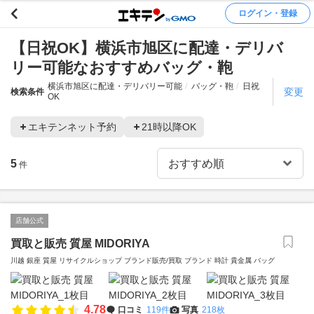
ログイン・登録
【日祝OK】横浜市旭区に配達・デリバ
リー可能なおすすめバッグ・鞄
横浜市旭区に配達・デリバリー可能
バッグ・鞄
日祝
変更
検索条件
OK
エキテンネット予約
21時以降OK
5
件
店舗公式
買取と販売 質屋 MIDORIYA
川越 銀座 質屋 リサイクルショップ ブランド販売/買取 ブランド 時計 貴金属 バッグ
4.78
口コミ
119件
写真
218枚