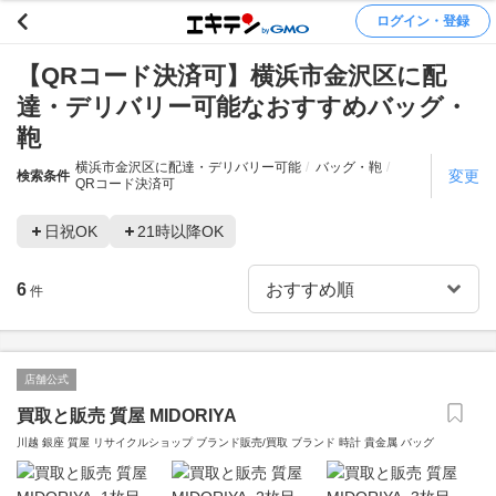
ログイン・登録
【QRコード決済可】横浜市金沢区に配
達・デリバリー可能なおすすめバッグ・
鞄
横浜市金沢区に配達・デリバリー可能
バッグ・鞄
変更
検索条件
QRコード決済可
日祝OK
21時以降OK
6
件
店舗公式
買取と販売 質屋 MIDORIYA
川越 銀座 質屋 リサイクルショップ ブランド販売/買取 ブランド 時計 貴金属 バッグ