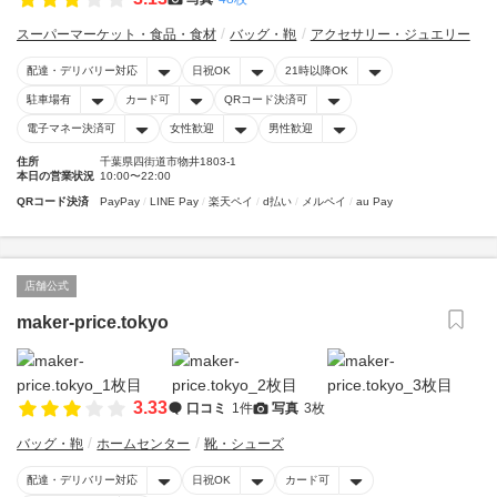
スーパーマーケット・食品・食材
バッグ・鞄
アクセサリー・ジュエリー
配達・デリバリー対応
日祝OK
21時以降OK
駐車場有
カード可
QRコード決済可
電子マネー決済可
女性歓迎
男性歓迎
住所
千葉県四街道市物井1803-1
本日の営業状況
10:00〜22:00
QRコード決済
PayPay
LINE Pay
楽天ペイ
d払い
メルペイ
au Pay
店舗公式
maker-price.tokyo
3.33
口コミ
1件
写真
3枚
バッグ・鞄
ホームセンター
靴・シューズ
配達・デリバリー対応
日祝OK
カード可