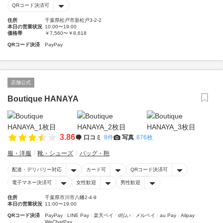
QRコード決済可
住所
千葉県松戸市新松戸3-2-2
本日の営業状況
10:00〜19:00
価格帯
￥7,560〜￥8,618
QRコード決済
PayPay
店舗公式
Boutique HANAYA
3.86
口コミ
8件
写真
876枚
服・洋服
靴・シューズ
バッグ・鞄
配達・デリバリー対応
カード可
QRコード決済可
電子マネー決済可
女性歓迎
男性歓迎
住所
千葉県市川市八幡2-4-9
本日の営業状況
11:00〜19:00
QRコード決済
PayPay
LINE Pay
楽天ペイ
d払い
メルペイ
au Pay
Alipay
WeChatPay