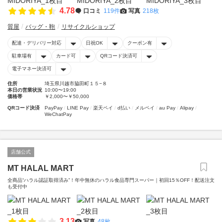
4.78
口コミ
119件
写真
218枚
質屋
バッグ・鞄
リサイクルショップ
配達・デリバリー対応
日祝OK
クーポン有
駐車場有
カード可
QRコード決済可
電子マネー決済可
住所
埼玉県川越市脇田町１５−８
本日の営業状況
10:00〜19:00
価格帯
￥2,000〜￥50,000
QRコード決済
PayPay
LINE Pay
楽天ペイ
d払い
メルペイ
au Pay
Alipay
WeChatPay
店舗公式
MT HALAL MART
全商品“ハラル認証取得済み”！年中無休のハラル食品専門スーパー｜初回15％OFF！配送注文
も受付中
3.13
写真
48枚