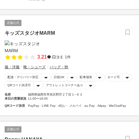
店舗公式
キッズスタジオMARM
3.21
口コミ
1件
服・洋服
靴・シューズ
バッグ・鞄
配達・デリバリー対応
日祝OK
駐車場有
カード可
QRコード決済可
アウトレットコーナーあり
住所
福岡県福岡市早良区野芥２丁目１−６３
本日の営業状況
11:00〜18:00
QRコード決済
PayPay
LINE Pay
d払い
メルペイ
au Pay
Alipay
WeChatPay
店舗公式