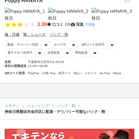
Poppy HANAYA
3.39
口コミ
2件
写真
708枚
服・洋服
靴・シューズ
バッグ・鞄
配達・デリバリー対応
カード可
QRコード決済可
電子マネー決済可
女性歓迎
男性歓迎
住所
千葉県市川市市川1-23-26
本日の営業状況
11:00〜19:00
QRコード決済
PayPay
LINE Pay
楽天ペイ
d払い
メルペイ
au Pay
Alipay
エキテン
ショッピング
バッグ・鞄
神奈川県横浜市金沢区に配達・デリバリー可能なバッグ・鞄