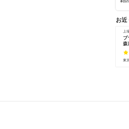
本日の
お近
上
ブ
森
東京