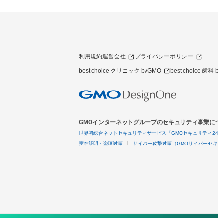
利用規約
運営会社
プライバシーポリシー
best choice クリニック byGMO
best choice 歯科
GMOインターネットグループのセキュリティ事業に
世界初総合ネットセキュリティサービス「GMOセキュリティ2
実在証明・盗聴対策
サイバー攻撃対策（GMOサイバーセキ