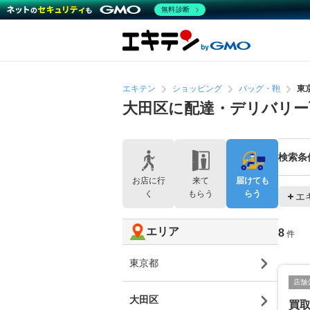
無料診断
エキテン
ショッピング
バッグ・鞄
東
大田区に配達・デリバリー
検索条
お店に行
来て
届けても
く
もらう
らう
エ
エリア
8
件
東京都
店舗
大田区
買取