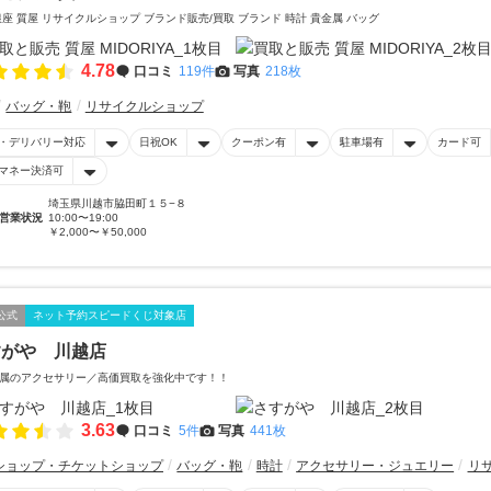
銀座 質屋 リサイクルショップ ブランド販売/買取 ブランド 時計 貴金属 バッグ
4.78
口コミ
119件
写真
218枚
バッグ・鞄
リサイクルショップ
・デリバリー対応
日祝OK
クーポン有
駐車場有
カード可
マネー決済可
埼玉県川越市脇田町１５−８
営業状況
10:00〜19:00
￥2,000〜￥50,000
公式
ネット予約スピードくじ対象店
すがや 川越店
属のアクセサリー／高価買取を強化中です！！
3.63
口コミ
5件
写真
441枚
ショップ・チケットショップ
バッグ・鞄
時計
アクセサリー・ジュエリー
リ