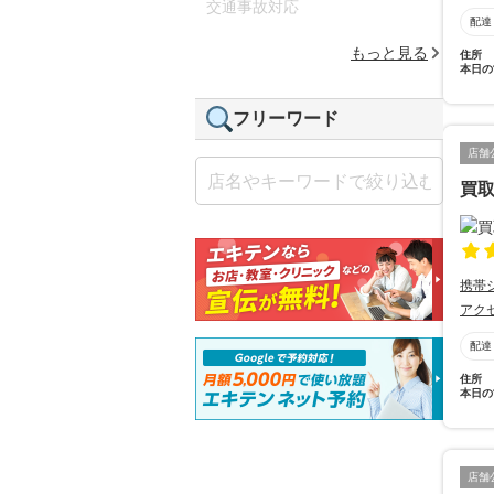
交通事故対応
配達
もっと見る
住所
本日の
フリーワード
店舗
買
携帯
アク
配達
住所
本日の
店舗