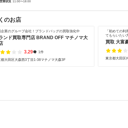
営業状況
11:00〜18:00
くのお店
場企業のグループ会社！ブランドバッグの買取強化中
「初めての利
てもらいたい
ランド買取専門店 BRAND OFF マチノマ大
買取 大富
店
3.29
1件
東京都大田区仲六
都大田区大森西3丁目1-38マチノマ大森3F