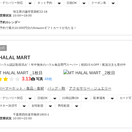
・デリバリー対応
ネット予約
日祝OK
クーポン有
埼玉県川越市菅原町22-18
営業状況
10:00〜19:00
予約カレンダー
予約で最大10,000円分のAmazonギフトカードが当たる！
公式
HALAL MART
“ハラル認証取得済み”！年中無休のハラル食品専門スーパー｜初回15％OFF！配送注文も受付中
3.13
写真
48枚
パーマーケット・食品・食材
バッグ・鞄
アクセサリー・ジュエリー
・デリバリー対応
日祝OK
21時以降OK
駐車場有
カード可
マネー決済可
女性歓迎
男性歓迎
千葉県四街道市物井1803-1
営業状況
10:00〜22:00