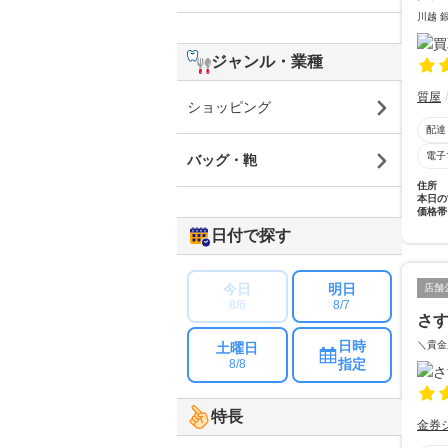
川越 
ジャンル・業種
質屋
ショッピング
配達
電子
バッグ・鞄
住所
本日の
価格帯
日付で探す
今日
明日
店舗
8/6
8/7
さ
日時
＼貴金
土曜日
指定
8/8
特長
金券