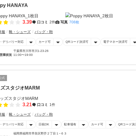
py HANAYA
3.39
口コミ
2件
写真
708枚
洋服
靴・シューズ
バッグ・鞄
・デリバリー対応
カード可
QRコード決済可
電子マネー決済可
千葉県市川市市川1-23-26
営業状況
11:00〜19:00
公式
ズスタジオMARM
3.21
口コミ
1件
洋服
靴・シューズ
バッグ・鞄
・デリバリー対応
日祝OK
駐車場有
カード可
QRコード決
福岡県福岡市早良区野芥２丁目１−６３