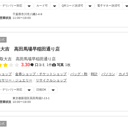
・デリバリー対応
カード可
QRコード決済可
電子マネー決済可
千葉県市川市八幡2-4-9
営業状況
11:00〜19:00
公式
取大吉 高田馬場早稲田通り店
3.30
口コミ
1件
写真
1枚
ショップ
金券ショップ・チケットショップ
バッグ・鞄
時計
パソコン
カメ
セサリー・ジュエリー
リサイクルショップ
・デリバリー対応
日祝OK
東京都新宿区高田馬場2-13-1
営業状況
10:00〜19:00
公式