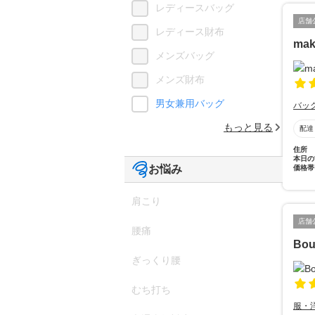
レディースバッグ
店舗
レディース財布
mak
メンズバッグ
メンズ財布
男女兼用バッグ
バッ
もっと見る
配達
住所
本日の
お悩み
価格帯
肩こり
店舗
腰痛
Bou
ぎっくり腰
むち打ち
服・