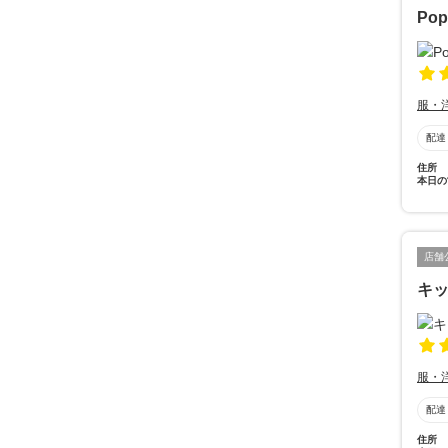
Pop
服・
配達
住所
本日の
店舗
キッ
服・
配達
住所