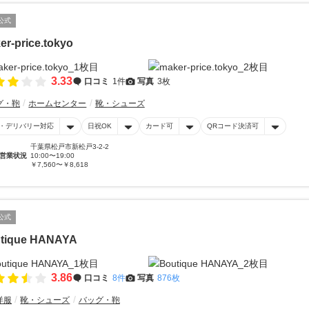
公式
er-price.tokyo
3.33
口コミ
1件
写真
3枚
グ・鞄
ホームセンター
靴・シューズ
・デリバリー対応
日祝OK
カード可
QRコード決済可
千葉県松戸市新松戸3-2-2
営業状況
10:00〜19:00
￥7,560〜￥8,618
公式
tique HANAYA
3.86
口コミ
8件
写真
876枚
洋服
靴・シューズ
バッグ・鞄