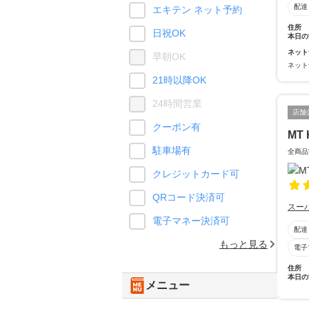
配達
エキテン ネット予約
住所
日祝OK
本日の
ネット
早朝OK
ネット
21時以降OK
24時間営業
店舗
クーポン有
MT 
駐車場有
全商品
クレジットカード可
QRコード決済可
スー
電子マネー決済可
配達
もっと見る
電子
住所
本日の
メニュー