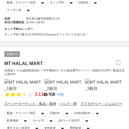
配達・デリバリー対応
ネット予約
日祝OK
クーポン有
住所
埼玉県川越市菅原町22-18
本日の営業状況
10:00〜19:00
ネット予約カレンダー
ネット予約で最大10,000円分のAmazonギフトカードが当たる！
店舗公式
MT HALAL MART
全商品“ハラル認証取得済み”！年中無休のハラル食品専門スーパー｜初回15％OFF！配送注文
も受付中
3.13
写真
48枚
スーパーマーケット・食品・食材
バッグ・鞄
アクセサリー・ジュエリー
配達・デリバリー対応
日祝OK
21時以降OK
駐車場有
カード可
QRコード決済可
電子マネー決済可
女性歓迎
男性歓迎