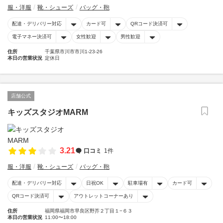
服・洋服
靴・シューズ
バッグ・鞄
配達・デリバリー対応
カード可
QRコード決済可
電子マネー決済可
女性歓迎
男性歓迎
住所
千葉県市川市市川1-23-26
本日の営業状況
定休日
店舗公式
キッズスタジオMARM
3.21
口コミ
1件
服・洋服
靴・シューズ
バッグ・鞄
配達・デリバリー対応
日祝OK
駐車場有
カード可
QRコード決済可
アウトレットコーナーあり
住所
福岡県福岡市早良区野芥２丁目１−６３
本日の営業状況
11:00〜18:00