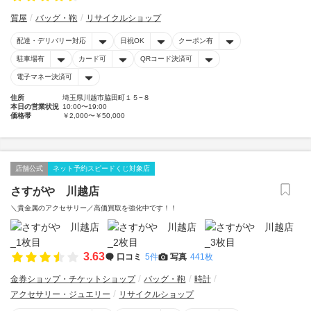
質屋
バッグ・鞄
リサイクルショップ
配達・デリバリー対応
日祝OK
クーポン有
駐車場有
カード可
QRコード決済可
電子マネー決済可
住所
埼玉県川越市脇田町１５−８
本日の営業状況
10:00〜19:00
価格帯
￥2,000〜￥50,000
店舗公式
ネット予約スピードくじ対象店
さすがや 川越店
＼貴金属のアクセサリー／高価買取を強化中です！！
3.63
口コミ
5件
写真
441枚
金券ショップ・チケットショップ
バッグ・鞄
時計
アクセサリー・ジュエリー
リサイクルショップ