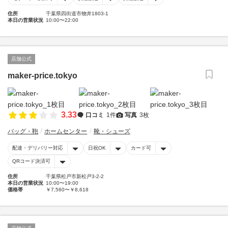
住所
千葉県四街道市物井1803-1
本日の営業状況
10:00〜22:00
店舗公式
maker-price.tokyo
3.33
口コミ
1件
写真
3枚
バッグ・鞄
ホームセンター
靴・シューズ
配達・デリバリー対応
日祝OK
カード可
QRコード決済可
住所
千葉県松戸市新松戸3-2-2
本日の営業状況
10:00〜19:00
価格帯
￥7,560〜￥8,618