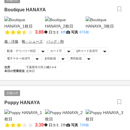
店舗公式
Boutique HANAYA
3.86
口コミ
8件
写真
876枚
服・洋服
靴・シューズ
バッグ・鞄
配達・デリバリー対応
カード可
QRコード決済可
電子マネー決済可
女性歓迎
男性歓迎
住所
千葉県市川市八幡2-4-9
本日の営業状況
定休日
店舗公式
Poppy HANAYA
3.39
口コミ
2件
写真
708枚