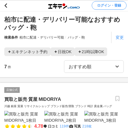
ログイン・登録
柏市に配達・デリバリー可能なおすすめ
バッグ・鞄
変更
検索条件
柏市に配達・デリバリー可能
バッグ・鞄
エキテンネット予約
日祝OK
21時以降OK
7
件
店舗公式
買取と販売 質屋 MIDORIYA
川越 銀座 質屋 リサイクルショップ ブランド販売/買取 ブランド 時計 貴金属 バッグ
4.78
口コミ
119件
写真
218枚