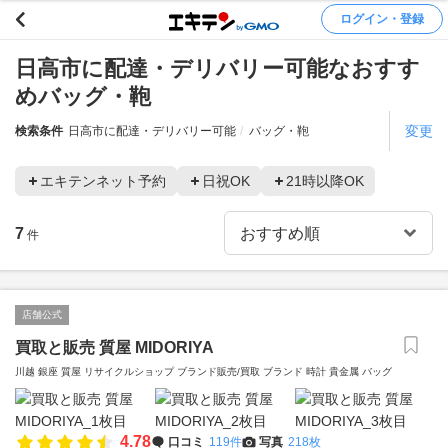
ログイン・登録
日高市に配達・デリバリー可能なおすす
めバッグ・鞄
変更
検索条件
日高市に配達・デリバリー可能
バッグ・鞄
エキテンネット予約
日祝OK
21時以降OK
7
件
店舗公式
買取と販売 質屋 MIDORIYA
川越 銀座 質屋 リサイクルショップ ブランド販売/買取 ブランド 時計 貴金属 バッグ
4.78
口コミ
119件
写真
218枚