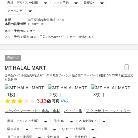
配達・デリバリー対応
ネット予約
日祝OK
クーポン有
住所
埼玉県川越市菅原町22-18
本日の営業状況
10:00〜19:00
ネット予約カレンダー
ネット予約で最大10,000円分のAmazonギフトカードが当たる！
店舗公式
MT HALAL MART
全商品“ハラル認証取得済み”！年中無休のハラル食品専門スーパー｜初回15％OFF！配送注文
も受付中
3.13
写真
48枚
スーパーマーケット・食品・食材
バッグ・鞄
アクセサリー・ジュエリー
配達・デリバリー対応
日祝OK
21時以降OK
駐車場有
カード可
QRコード決済可
電子マネー決済可
女性歓迎
男性歓迎