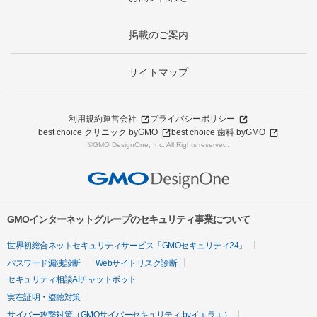
掲載のご案内
サイトマップ
利用規約
運営会社
プライバシーポリシー
best choice クリニック byGMO
best choice 歯科 byGMO
©GMO DesignOne, Inc. All Rights reserved.
GMOインターネットグループのセキュリティ事業について
世界初総合ネットセキュリティサービス「GMOセキュリティ24」
パスワード漏洩診断
Webサイトリスク診断
セキュリティ相談AIチャットボット
実在証明・盗聴対策
サイバー攻撃対策（GMOサイバーセキュリティ byイエラエ）