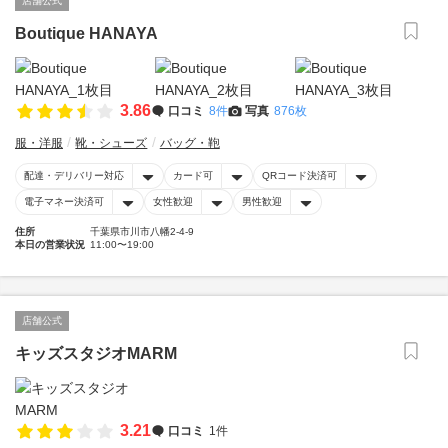
店舗公式
Boutique HANAYA
3.86
口コミ
8件
写真
876枚
服・洋服
靴・シューズ
バッグ・鞄
配達・デリバリー対応
カード可
QRコード決済可
電子マネー決済可
女性歓迎
男性歓迎
住所
千葉県市川市八幡2-4-9
本日の営業状況
11:00〜19:00
店舗公式
キッズスタジオMARM
3.21
口コミ
1件