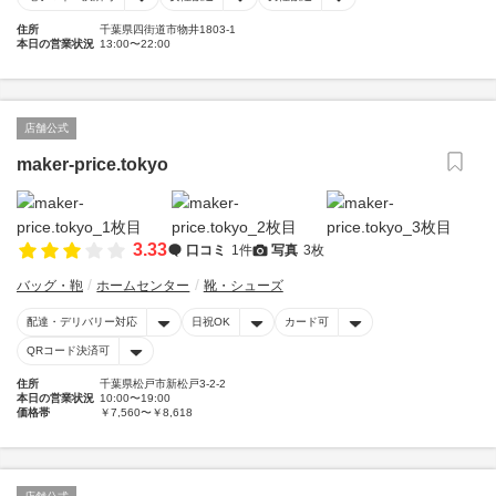
住所
千葉県四街道市物井1803-1
本日の営業状況
13:00〜22:00
店舗公式
maker-price.tokyo
3.33
口コミ
1件
写真
3枚
バッグ・鞄
ホームセンター
靴・シューズ
配達・デリバリー対応
日祝OK
カード可
QRコード決済可
住所
千葉県松戸市新松戸3-2-2
本日の営業状況
10:00〜19:00
価格帯
￥7,560〜￥8,618