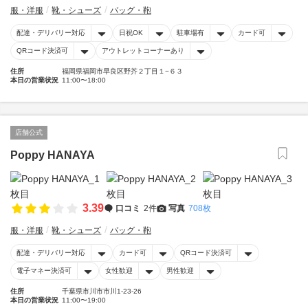
服・洋服
靴・シューズ
バッグ・鞄
配達・デリバリー対応
日祝OK
駐車場有
カード可
QRコード決済可
アウトレットコーナーあり
住所
福岡県福岡市早良区野芥２丁目１−６３
本日の営業状況
11:00〜18:00
店舗公式
Poppy HANAYA
3.39
口コミ
2件
写真
708枚
服・洋服
靴・シューズ
バッグ・鞄
配達・デリバリー対応
カード可
QRコード決済可
電子マネー決済可
女性歓迎
男性歓迎
住所
千葉県市川市市川1-23-26
本日の営業状況
11:00〜19:00