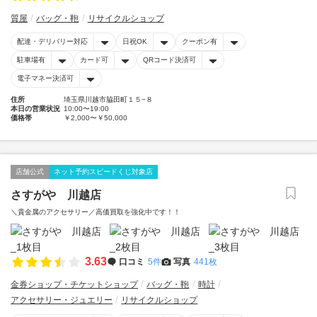
質屋
バッグ・鞄
リサイクルショップ
配達・デリバリー対応
日祝OK
クーポン有
駐車場有
カード可
QRコード決済可
電子マネー決済可
住所
埼玉県川越市脇田町１５−８
本日の営業状況
10:00〜19:00
価格帯
￥2,000〜￥50,000
店舗公式
ネット予約スピードくじ対象店
さすがや 川越店
＼貴金属のアクセサリー／高価買取を強化中です！！
3.63
口コミ
5件
写真
441枚
金券ショップ・チケットショップ
バッグ・鞄
時計
アクセサリー・ジュエリー
リサイクルショップ