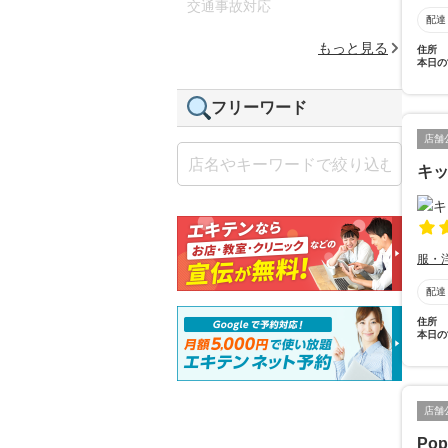
交通事故対応
配達
もっと見る
住所
本日の
フリーワード
店舗
キッ
服・
配達
住所
本日の
店舗
Pop