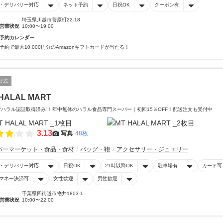
・デリバリー対応
ネット予約
日祝OK
クーポン有
埼玉県川越市菅原町22-18
営業状況
10:00〜19:00
予約カレンダー
予約で最大10,000円分のAmazonギフトカードが当たる！
公式
HALAL MART
“ハラル認証取得済み”！年中無休のハラル食品専門スーパー｜初回15％OFF！配送注文も受付中
3.13
写真
48枚
パーマーケット・食品・食材
バッグ・鞄
アクセサリー・ジュエリー
・デリバリー対応
日祝OK
21時以降OK
駐車場有
カード可
マネー決済可
女性歓迎
男性歓迎
千葉県四街道市物井1803-1
営業状況
10:00〜22:00