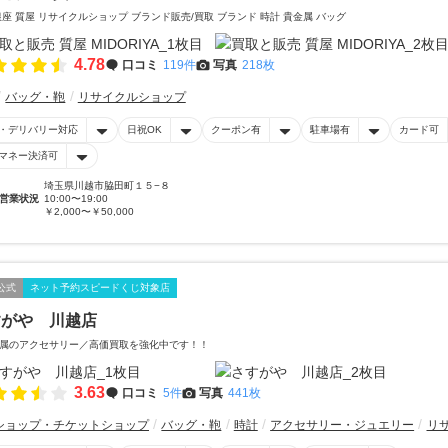
銀座 質屋 リサイクルショップ ブランド販売/買取 ブランド 時計 貴金属 バッグ
4.78
口コミ
119件
写真
218枚
バッグ・鞄
リサイクルショップ
・デリバリー対応
日祝OK
クーポン有
駐車場有
カード可
マネー決済可
埼玉県川越市脇田町１５−８
営業状況
10:00〜19:00
￥2,000〜￥50,000
公式
ネット予約スピードくじ対象店
すがや 川越店
属のアクセサリー／高価買取を強化中です！！
3.63
口コミ
5件
写真
441枚
ショップ・チケットショップ
バッグ・鞄
時計
アクセサリー・ジュエリー
リ