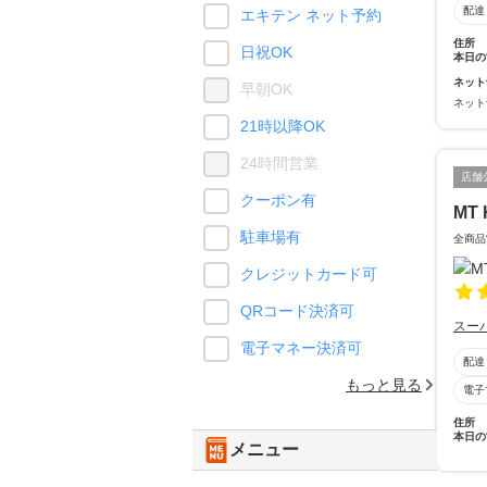
配達
エキテン ネット予約
住所
日祝OK
本日の
ネット
早朝OK
ネット
21時以降OK
24時間営業
店舗
クーポン有
MT 
駐車場有
全商品
クレジットカード可
QRコード決済可
スー
電子マネー決済可
配達
もっと見る
電子
住所
本日の
メニュー