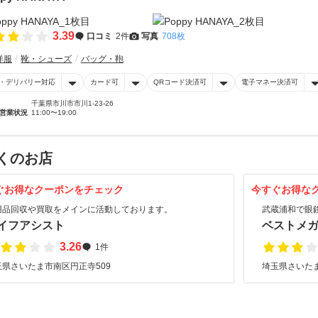
3.39
口コミ
2件
写真
708枚
洋服
靴・シューズ
バッグ・鞄
・デリバリー対応
カード可
QRコード決済可
電子マネー決済可
千葉県市川市市川1-23-26
営業状況
11:00〜19:00
くのお店
ぐお得なクーポンをチェック
今すぐお得な
用品回収や買取をメインに活動しております。
武蔵浦和で眼
イフアシスト
ベストメ
3.26
1件
玉県さいたま市南区円正寺509
埼玉県さいた