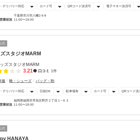
・デリバリー対応
カード可
QRコード決済可
電子マネー決済可
千葉県市川市八幡2-4-9
営業状況
11:00〜19:00
公式
ズスタジオMARM
3.21
口コミ
1件
洋服
靴・シューズ
バッグ・鞄
・デリバリー対応
日祝OK
駐車場有
カード可
QRコード決
福岡県福岡市早良区野芥２丁目１−６３
営業状況
11:00〜18:00
公式
py HANAYA