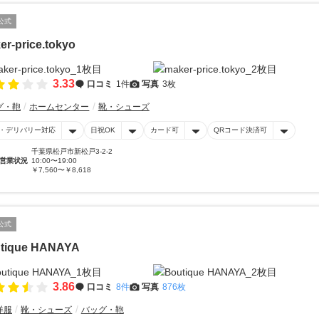
公式
er-price.tokyo
3.33
口コミ
1件
写真
3枚
グ・鞄
ホームセンター
靴・シューズ
・デリバリー対応
日祝OK
カード可
QRコード決済可
千葉県松戸市新松戸3-2-2
営業状況
10:00〜19:00
￥7,560〜￥8,618
公式
tique HANAYA
3.86
口コミ
8件
写真
876枚
洋服
靴・シューズ
バッグ・鞄