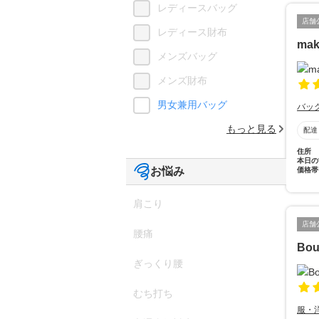
レディースバッグ
店舗
レディース財布
mak
メンズバッグ
メンズ財布
男女兼用バッグ
バッ
もっと見る
配達
住所
本日の
お悩み
価格帯
肩こり
店舗
腰痛
Bou
ぎっくり腰
むち打ち
服・