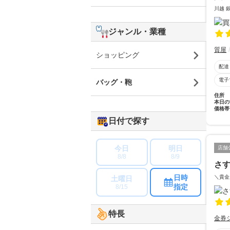
川越 
ジャンル・業種
質屋
ショッピング
配達
電子
バッグ・鞄
住所
本日の
価格帯
日付で探す
今日
明日
店舗
8/8
8/9
さ
日時
＼貴金
土曜日
指定
8/15
特長
金券