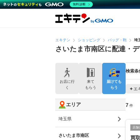
無料診断
エキテン
ショッピング
バッグ・鞄
埼
さいたま市南区に配達・
検索条
お店に行
来て
届けても
く
もらう
らう
エ
エリア
7
件
埼玉県
店舗
さいたま市南区
買取