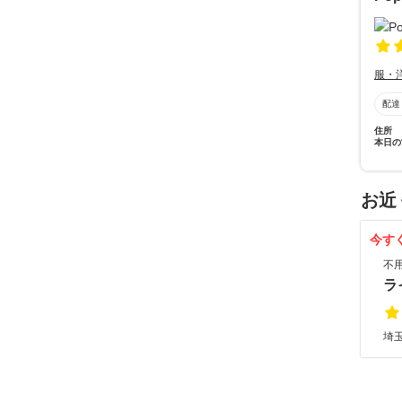
服・
配達
住所
本日の
お近
今す
不
ラ
埼