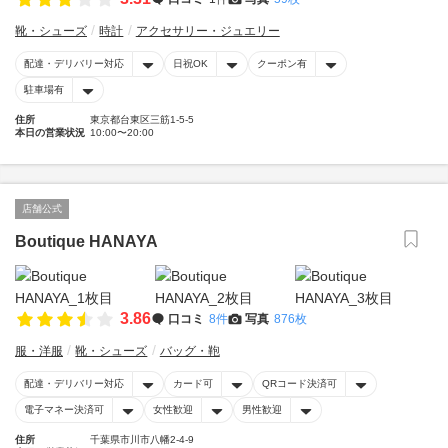
靴・シューズ
時計
アクセサリー・ジュエリー
配達・デリバリー対応
日祝OK
クーポン有
駐車場有
住所
東京都台東区三筋1-5-5
本日の営業状況
10:00〜20:00
店舗公式
Boutique HANAYA
3.86
口コミ
8件
写真
876枚
服・洋服
靴・シューズ
バッグ・鞄
配達・デリバリー対応
カード可
QRコード決済可
電子マネー決済可
女性歓迎
男性歓迎
住所
千葉県市川市八幡2-4-9