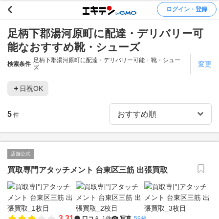
ログイン・登録
足柄下郡湯河原町に配達・デリバリー可
能なおすすめ靴・シューズ
足柄下郡湯河原町に配達・デリバリー可能
靴・シュー
変更
検索条件
ズ
日祝OK
5
件
店舗公式
買取専門アタッチメント 台東区三筋 出張買取
3.31
口コミ
1件
写真
59枚