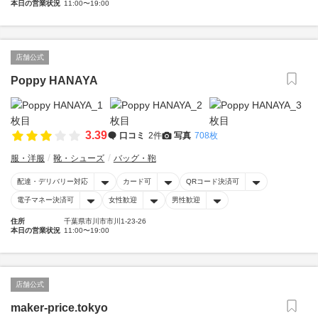
本日の営業状況
11:00〜19:00
店舗公式
Poppy HANAYA
3.39
口コミ
2件
写真
708枚
服・洋服
靴・シューズ
バッグ・鞄
配達・デリバリー対応
カード可
QRコード決済可
電子マネー決済可
女性歓迎
男性歓迎
住所
千葉県市川市市川1-23-26
本日の営業状況
11:00〜19:00
店舗公式
maker-price.tokyo