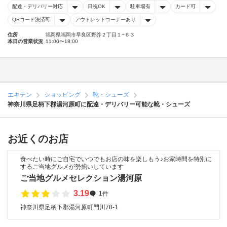
配達・デリバリー対応
日祝OK
駐車場有
カード可
QRコード決済可
アウトレットコーナーあり
住所
福岡県福岡市早良区野芥２丁目１−６３
本日の営業状況
11:00〜18:00
エキテン
ショッピング
靴・シューズ
神奈川県足柄下郡湯河原町に配達・デリバリー可能な靴・シューズ
お近くのお店
食べたい時にご自宅でいつでもお店の味を楽しもう♪お家時間を特別に
するご当地グルメが勢揃いしています
ご当地グルメセレクション湯河原
3.19
1件
神奈川県足柄下郡湯河原町門川78-1