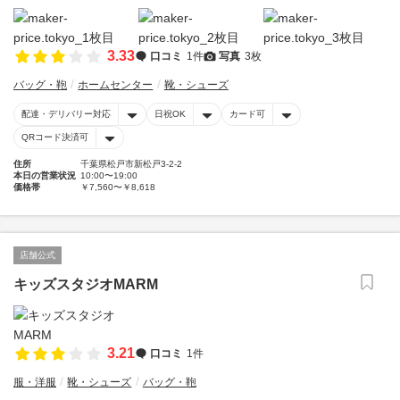
3.33
口コミ
1件
写真
3枚
バッグ・鞄
ホームセンター
靴・シューズ
配達・デリバリー対応
日祝OK
カード可
QRコード決済可
住所
千葉県松戸市新松戸3-2-2
本日の営業状況
10:00〜19:00
価格帯
￥7,560〜￥8,618
店舗公式
キッズスタジオMARM
3.21
口コミ
1件
服・洋服
靴・シューズ
バッグ・鞄