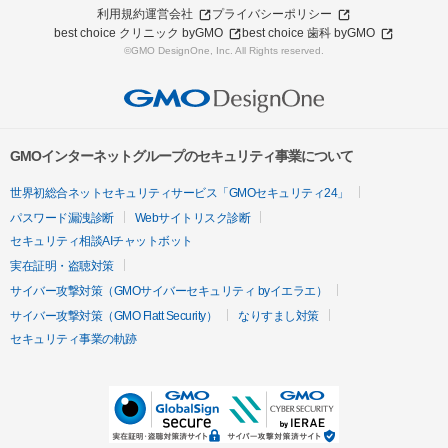
利用規約
運営会社
プライバシーポリシー
best choice クリニック byGMO
best choice 歯科 byGMO
©GMO DesignOne, Inc. All Rights reserved.
GMOインターネットグループのセキュリティ事業について
世界初総合ネットセキュリティサービス「GMOセキュリティ24」
パスワード漏洩診断
Webサイトリスク診断
セキュリティ相談AIチャットボット
実在証明・盗聴対策
サイバー攻撃対策（GMOサイバーセキュリティ byイエラエ）
サイバー攻撃対策（GMO Flatt Security）
なりすまし対策
セキュリティ事業の軌跡