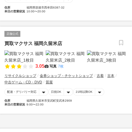
住所
福岡県筑後市西牟田6387-32
本日の営業状況
10:00〜20:00
店舗公式
買取マクサス 福岡久留米店
3.05
写真
7枚
リサイクルショップ
金券ショップ・チケットショップ
古着
古本
中古ゲーム・CD・DVD
質屋
配達・デリバリー対応
日祝OK
21時以降OK
住所
福岡県久留米市安武町安武本2909
本日の営業状況
9:00〜22:00