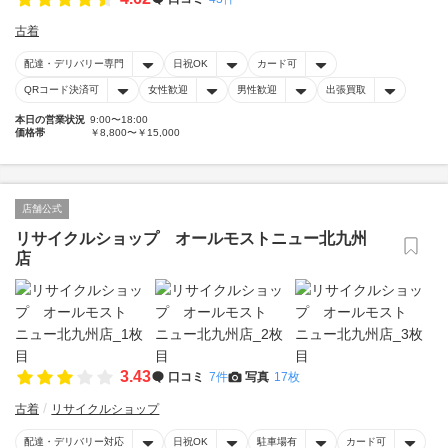
古着
配達・デリバリー専門
日祝OK
カード可
QRコード決済可
女性歓迎
男性歓迎
出張買取
本日の営業状況
9:00〜18:00
価格帯
￥8,800〜￥15,000
店舗公式
リサイクルショップ オールモストニュー北九州
店
3.43
口コミ
7件
写真
17枚
古着
リサイクルショップ
配達・デリバリー対応
日祝OK
駐車場有
カード可