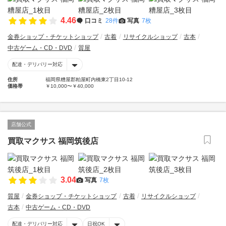
4.46
口コミ
28件
写真
7枚
金券ショップ・チケットショップ
古着
リサイクルショップ
古本
中古ゲーム・CD・DVD
質屋
配達・デリバリー対応
住所
福岡県糟屋郡粕屋町内橋東2丁目10-12
価格帯
￥10,000〜￥40,000
店舗公式
買取マクサス 福岡筑後店
3.04
写真
7枚
質屋
金券ショップ・チケットショップ
古着
リサイクルショップ
古本
中古ゲーム・CD・DVD
配達・デリバリー対応
日祝OK