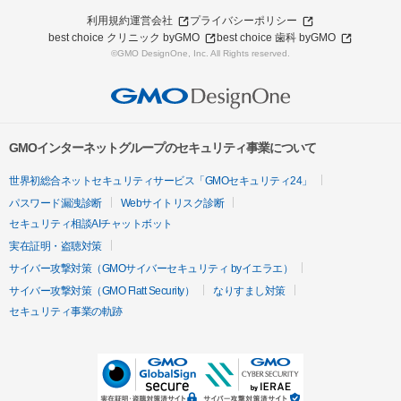
利用規約
運営会社
プライバシーポリシー
best choice クリニック byGMO
best choice 歯科 byGMO
©GMO DesignOne, Inc. All Rights reserved.
GMOインターネットグループのセキュリティ事業について
世界初総合ネットセキュリティサービス「GMOセキュリティ24」
パスワード漏洩診断
Webサイトリスク診断
セキュリティ相談AIチャットボット
実在証明・盗聴対策
サイバー攻撃対策（GMOサイバーセキュリティ byイエラエ）
サイバー攻撃対策（GMO Flatt Security）
なりすまし対策
セキュリティ事業の軌跡