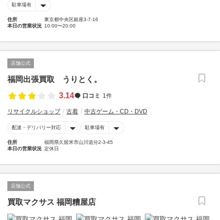
駐車場有
住所
東京都中央区銀座3-7-16
本日の営業状況
10:00〜20:00
店舗公式
福岡出張買取 うりとく。
3.14
口コミ
1件
リサイクルショップ
古着
中古ゲーム・CD・DVD
配達・デリバリー対応
駐車場有
住所
福岡県久留米市山川追分2-3-45
本日の営業状況
定休日
店舗公式
買取マクサス 福岡糟屋店