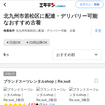
ログイン・登録
北九州市若松区に配達・デリバリー可能
なおすすめ古着
変更
検索条件
北九州市若松区に配達・デリバリー可能
古着
日祝OK
21時以降OK
9
件
店舗公式
ブランドスーツレンタルshop｜Re;suit
4.62
口コミ
43件