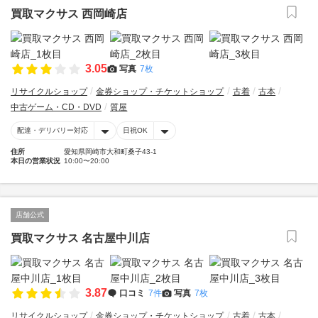
買取マクサス 西岡崎店
3.05
写真
7枚
リサイクルショップ
金券ショップ・チケットショップ
古着
古本
中古ゲーム・CD・DVD
質屋
配達・デリバリー対応
日祝OK
住所
愛知県岡崎市大和町桑子43-1
本日の営業状況
10:00〜20:00
店舗公式
買取マクサス 名古屋中川店
3.87
口コミ
7件
写真
7枚
リサイクルショップ
金券ショップ・チケットショップ
古着
古本