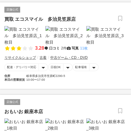
店舗公式
買取 エコスマイル 多治見笠原店
3.28
口コミ
2件
写真
11枚
リサイクルショップ
古着
中古ゲーム・CD・DVD
配達・デリバリー対応
日祝OK
駐車場有
住所
岐阜県多治見市笠原町2290-5
本日の営業状況
10:00〜17:00
店舗公式
おもいお 銀座本店