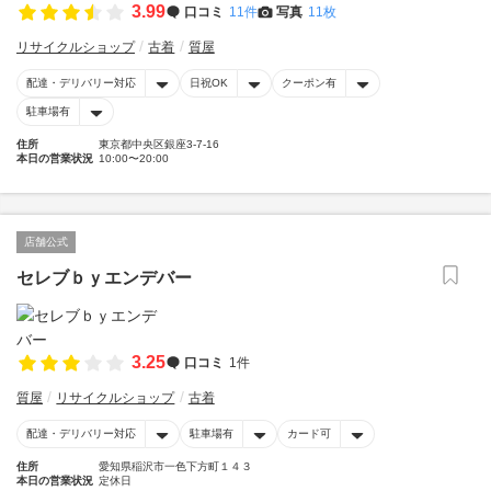
3.99
口コミ
11件
写真
11枚
リサイクルショップ
古着
質屋
配達・デリバリー対応
日祝OK
クーポン有
駐車場有
住所
東京都中央区銀座3-7-16
本日の営業状況
10:00〜20:00
店舗公式
セレブｂｙエンデバー
3.25
口コミ
1件
質屋
リサイクルショップ
古着
配達・デリバリー対応
駐車場有
カード可
住所
愛知県稲沢市一色下方町１４３
本日の営業状況
定休日