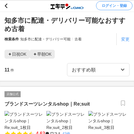
ログイン・登録
知多市に配達・デリバリー可能なおすす
め古着
変更
検索条件
知多市に配達・デリバリー可能
古着
日祝OK
早朝OK
11
件
店舗公式
ブランドスーツレンタルshop｜Re;suit
4.62
口コミ
43件