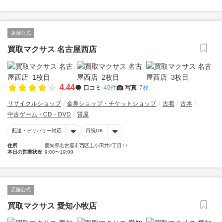
店舗公式
買取マクサス 名古屋西店
4.44
口コミ
40件
写真
7枚
リサイクルショップ
金券ショップ・チケットショップ
古着
古本
中古ゲーム・CD・DVD
質屋
配達・デリバリー対応
日祝OK
住所
愛知県名古屋市西区上小田井2丁目77
本日の営業状況
9:00〜19:00
店舗公式
買取マクサス 愛知小牧店