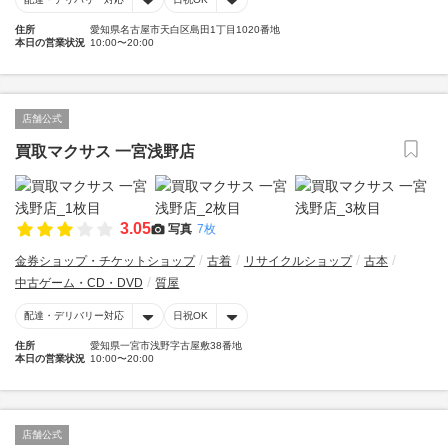
住所
愛知県名古屋市天白区島田1丁目1020番地
本日の営業状況
10:00〜20:00
店舗公式
買取マクサス 一宮浅野店
3.05
写真
7枚
金券ショップ・チケットショップ
古着
リサイクルショップ
古本
中古ゲーム・CD・DVD
質屋
配達・デリバリー対応
日祝OK
住所
愛知県一宮市浅野字古屋敷38番地
本日の営業状況
10:00〜20:00
店舗公式