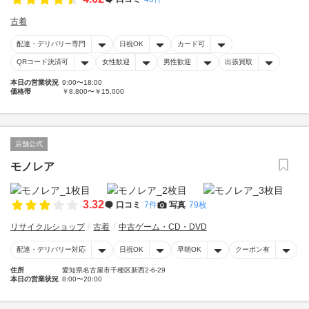
古着
配達・デリバリー専門
日祝OK
カード可
QRコード決済可
女性歓迎
男性歓迎
出張買取
本日の営業状況
9:00〜18:00
価格帯
￥8,800〜￥15,000
店舗公式
モノレア
3.32
口コミ
7件
写真
79枚
リサイクルショップ
古着
中古ゲーム・CD・DVD
配達・デリバリー対応
日祝OK
早朝OK
クーポン有
住所
愛知県名古屋市千種区新西2-6-29
本日の営業状況
8:00〜20:00