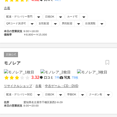
古着
配達・デリバリー専門
日祝OK
カード可
QRコード決済可
女性歓迎
男性歓迎
出張買取
本日の営業状況
9:00〜18:00
価格帯
￥8,800〜￥15,000
店舗公式
モノレア
3.32
口コミ
7件
写真
79枚
リサイクルショップ
古着
中古ゲーム・CD・DVD
配達・デリバリー対応
日祝OK
早朝OK
クーポン有
住所
愛知県名古屋市千種区新西2-6-29
本日の営業状況
8:00〜20:00