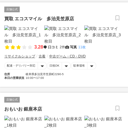
店舗公式
買取 エコスマイル 多治見笠原店
3.28
口コミ
2件
写真
11枚
リサイクルショップ
古着
中古ゲーム・CD・DVD
配達・デリバリー対応
日祝OK
駐車場有
住所
岐阜県多治見市笠原町2290-5
本日の営業状況
10:00〜17:00
店舗公式
おもいお 銀座本店