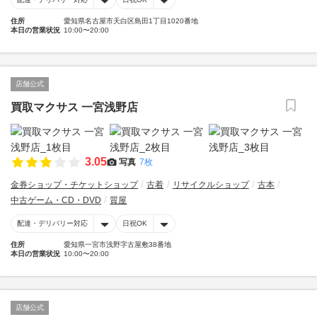
住所
愛知県名古屋市天白区島田1丁目1020番地
本日の営業状況
10:00〜20:00
店舗公式
買取マクサス 一宮浅野店
3.05
写真
7枚
金券ショップ・チケットショップ
古着
リサイクルショップ
古本
中古ゲーム・CD・DVD
質屋
配達・デリバリー対応
日祝OK
住所
愛知県一宮市浅野字古屋敷38番地
本日の営業状況
10:00〜20:00
店舗公式