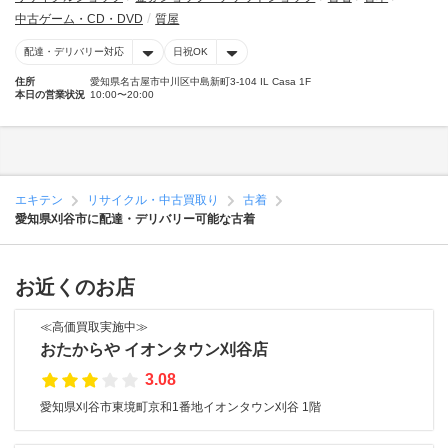
中古ゲーム・CD・DVD
質屋
配達・デリバリー対応
日祝OK
住所
愛知県名古屋市中川区中島新町3-104 IL Casa 1F
本日の営業状況
10:00〜20:00
エキテン
リサイクル・中古買取り
古着
愛知県刈谷市に配達・デリバリー可能な古着
お近くのお店
≪高価買取実施中≫
おたからや イオンタウン刈谷店
3.08
愛知県刈谷市東境町京和1番地イオンタウン刈谷 1階