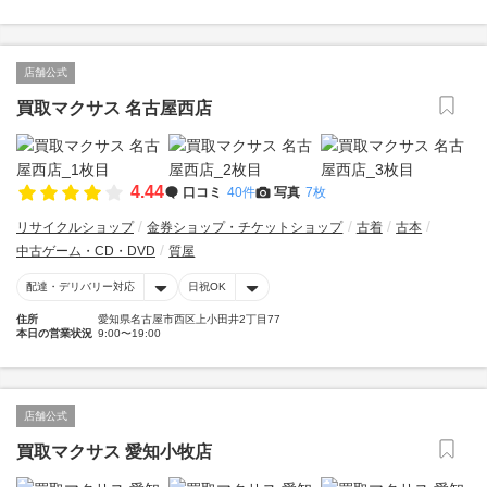
店舗公式
買取マクサス 名古屋西店
4.44
口コミ
40件
写真
7枚
リサイクルショップ
金券ショップ・チケットショップ
古着
古本
中古ゲーム・CD・DVD
質屋
配達・デリバリー対応
日祝OK
住所
愛知県名古屋市西区上小田井2丁目77
本日の営業状況
9:00〜19:00
店舗公式
買取マクサス 愛知小牧店