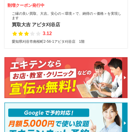
割増クーポン発行中
ご縁の良い買取、大吉。安心の＜環境＞で、納得の＜価格＞を実現し
ます
買取大吉 アピタ刈谷店
3.12
愛知県刈谷市南桜町2-56-1アピタ刈谷店 1階