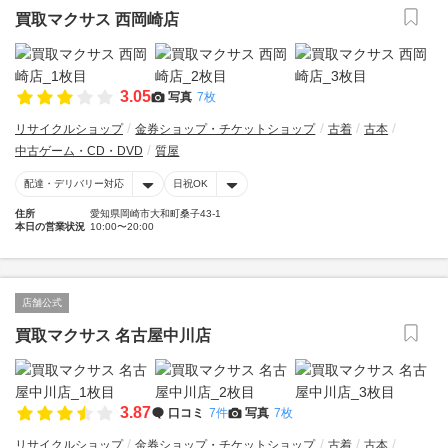
買取マクサス 西岡崎店
3.05
写真
7枚
リサイクルショップ
金券ショップ・チケットショップ
古着
古本
中古ゲーム・CD・DVD
質屋
配達・デリバリー対応
日祝OK
住所
愛知県岡崎市大和町桑子43-1
本日の営業状況
10:00〜20:00
店舗公式
買取マクサス 名古屋中川店
3.87
口コミ
7件
写真
7枚
リサイクルショップ
金券ショップ・チケットショップ
古着
古本