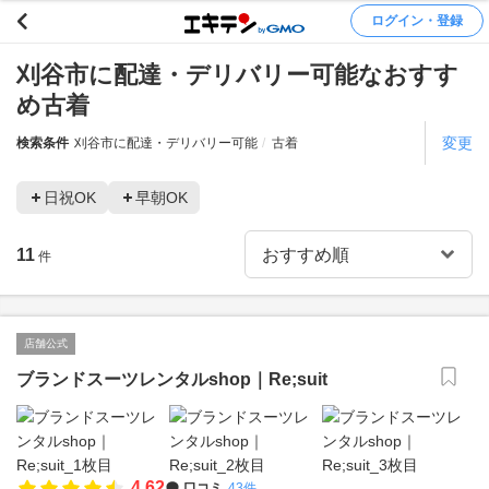
ログイン・登録
刈谷市に配達・デリバリー可能なおすす
め古着
変更
検索条件
刈谷市に配達・デリバリー可能
古着
日祝OK
早朝OK
11
件
店舗公式
ブランドスーツレンタルshop｜Re;suit
4.62
口コミ
43件