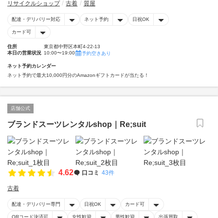
リサイクルショップ
古着
質屋
配達・デリバリー対応
ネット予約
日祝OK
カード可
住所
東京都中野区本町4-22-13
本日の営業状況
10:00〜19:00
予約空きあり
ネット予約カレンダー
ネット予約で最大10,000円分のAmazonギフトカードが当たる！
店舗公式
ブランドスーツレンタルshop｜Re;suit
4.62
口コミ
43件
古着
配達・デリバリー専門
日祝OK
カード可
QRコード決済可
女性歓迎
男性歓迎
出張買取