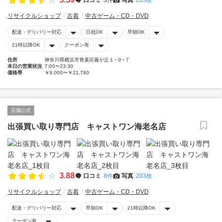
リサイクルショップ
古着
中古ゲーム・CD・DVD
配達・デリバリー対応
日祝OK
早朝OK
21時以降OK
クーポン有
住所
神奈川県横浜市青葉区藤が丘１−９−７
本日の営業状況
7:00〜23:30
価格帯
￥8,000〜￥21,780
店舗公式
出張買い取り専門店 キャストワン海老名店
3.88
口コミ
8件
写真
203枚
リサイクルショップ
古着
中古ゲーム・CD・DVD
配達・デリバリー対応
早朝OK
21時以降OK
クーポン有