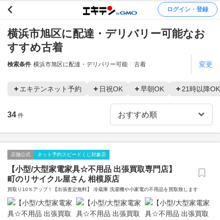
ログイン・登録
横浜市旭区に配達・デリバリー可能なお
すすめ古着
変更
検索条件
横浜市旭区に配達・デリバリー可能
古着
エキテンネット予約
日祝OK
早朝OK
21時以降OK
34
件
店舗公式
ネット予約スピードくじ対象店
【小型/大型家電家具☆不用品 出張買取専門店】
町のリサイクル屋さん 相模原店
買取り10％アップ！【出張査定無料】 冷蔵庫 洗濯機や小家電の不用品を買取致します