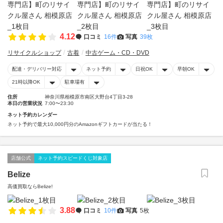
4.12
口コミ
16件
写真
39枚
リサイクルショップ
古着
中古ゲーム・CD・DVD
配達・デリバリー対応
ネット予約
日祝OK
早朝OK
21時以降OK
駐車場有
住所
神奈川県相模原市南区大野台4丁目3-28
本日の営業状況
7:00〜23:30
ネット予約カレンダー
ネット予約で最大10,000円分のAmazonギフトカードが当たる！
店舗公式
ネット予約スピードくじ対象店
Belize
高価買取ならBelize!
3.88
口コミ
10件
写真
5枚