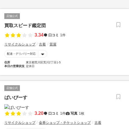
店舗公式
買取スピード鑑定団
3.34
口コミ
1件
リサイクルショップ
古着
質屋
配達・デリバリー対応
住所
東京都荒川区荒川2丁目1-5
本日の営業状況
定休日
店舗公式
ばいぴーす
3.20
口コミ
1件
写真
1枚
リサイクルショップ
金券ショップ・チケットショップ
古着