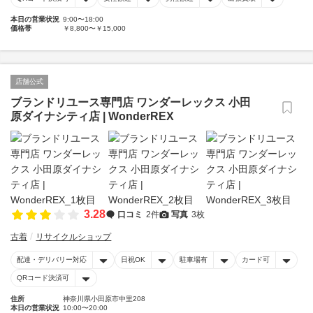
本日の営業状況
9:00〜18:00
価格帯
￥8,800〜￥15,000
店舗公式
ブランドリユース専門店 ワンダーレックス 小田
原ダイナシティ店 | WonderREX
3.28
口コミ
2件
写真
3枚
古着
リサイクルショップ
配達・デリバリー対応
日祝OK
駐車場有
カード可
QRコード決済可
住所
神奈川県小田原市中里208
本日の営業状況
10:00〜20:00