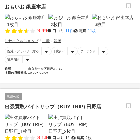
おもいお 銀座本店
3.99
口コミ
11件
写真
11枚
リサイクルショップ
古着
質屋
配達・デリバリー対応
日祝OK
クーポン有
駐車場有
住所
東京都中央区銀座3-7-16
本日の営業状況
10:00〜20:00
店舗公式
出張買取バイトリップ（BUY TRIP) 日野店
3.14
口コミ
1件
写真
2枚