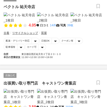
ベクトル 祐天寺店
4.05
口コミ
14件
写真
39枚
古着
リサイクルショップ
質屋
配達・デリバリー対応
日祝OK
クーポン有
駐車場有
カード可
住所
東京都目黒区祐天寺２丁目２０−１０
本日の営業状況
11:00〜12:00 13:00〜19:00
店舗公式
出張買い取り専門店 キャストワン青葉店
3.59
口コミ
3件
写真
203枚