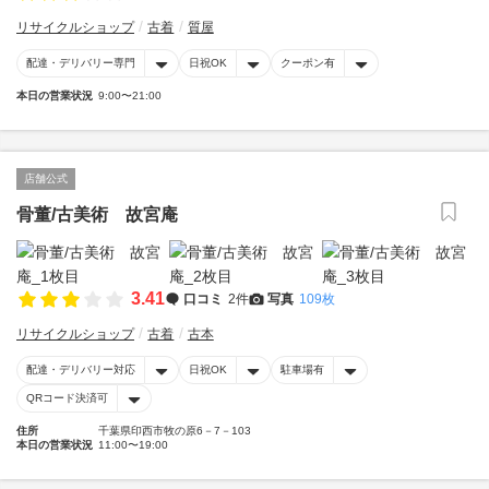
リサイクルショップ
古着
質屋
配達・デリバリー専門
日祝OK
クーポン有
本日の営業状況
9:00〜21:00
店舗公式
骨董/古美術 故宮庵
3.41
口コミ
2件
写真
109枚
リサイクルショップ
古着
古本
配達・デリバリー対応
日祝OK
駐車場有
QRコード決済可
住所
千葉県印西市牧の原6－7－103
本日の営業状況
11:00〜19:00