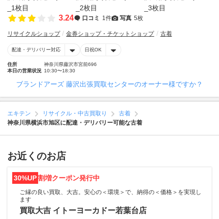
3.24
口コミ
1件
写真
5枚
リサイクルショップ
金券ショップ・チケットショップ
古着
配達・デリバリー対応
日祝OK
住所
神奈川県藤沢市宮前696
本日の営業状況
10:30〜18:30
ブランドアーズ 藤沢出張買取センターのオーナー様ですか？
エキテン
リサイクル・中古買取り
古着
神奈川県横浜市旭区に配達・デリバリー可能な古着
お近くのお店
30%UP
割増クーポン発行中
ご縁の良い買取、大吉。安心の＜環境＞で、納得の＜価格＞を実現し
ます
買取大吉 イトーヨーカドー若葉台店