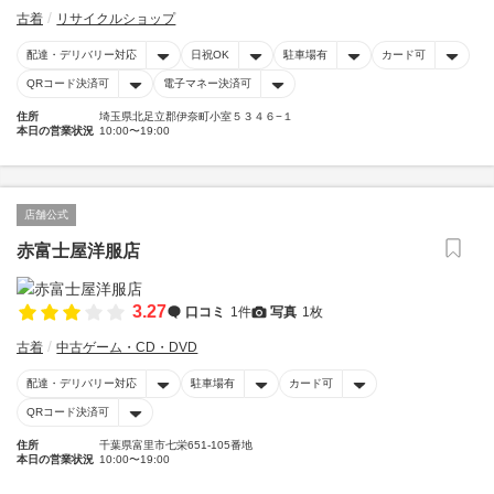
古着
リサイクルショップ
配達・デリバリー対応
日祝OK
駐車場有
カード可
QRコード決済可
電子マネー決済可
住所
埼玉県北足立郡伊奈町小室５３４６−１
本日の営業状況
10:00〜19:00
店舗公式
赤富士屋洋服店
3.27
口コミ
1件
写真
1枚
古着
中古ゲーム・CD・DVD
配達・デリバリー対応
駐車場有
カード可
QRコード決済可
住所
千葉県富里市七栄651-105番地
本日の営業状況
10:00〜19:00