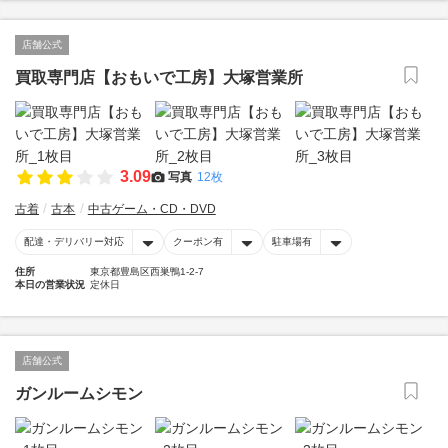
店舗公式
買取専門店【おもいで工房】大塚営業所
3.09
写真
12枚
古着
古本
中古ゲーム・CD・DVD
配達・デリバリー対応
クーポン有
駐車場有
住所
東京都豊島区西巣鴨1-2-7
本日の営業状況
定休日
店舗公式
ガンルームシモン