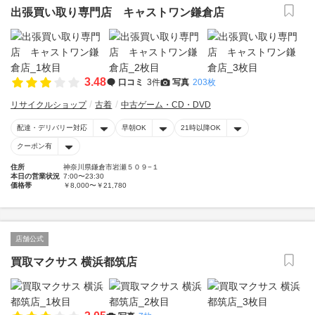
出張買い取り専門店 キャストワン鎌倉店
3.48
口コミ
3件
写真
203枚
リサイクルショップ
古着
中古ゲーム・CD・DVD
配達・デリバリー対応
早朝OK
21時以降OK
クーポン有
住所
神奈川県鎌倉市岩瀬５０９−１
本日の営業状況
7:00〜23:30
価格帯
￥8,000〜￥21,780
店舗公式
買取マクサス 横浜都筑店