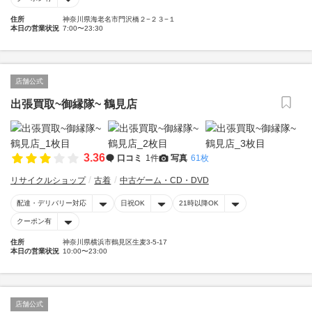
住所
神奈川県海老名市門沢橋２−２３−１
本日の営業状況
7:00〜23:30
店舗公式
出張買取~御縁隊~ 鶴見店
3.36
口コミ
1件
写真
61枚
リサイクルショップ
古着
中古ゲーム・CD・DVD
配達・デリバリー対応
日祝OK
21時以降OK
クーポン有
住所
神奈川県横浜市鶴見区生麦3-5-17
本日の営業状況
10:00〜23:00
店舗公式