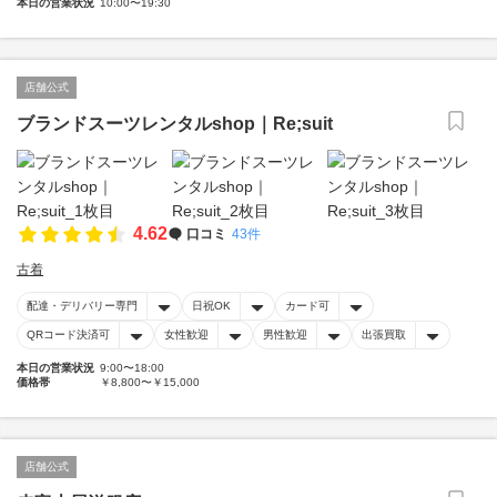
本日の営業状況
10:00〜19:30
店舗公式
ブランドスーツレンタルshop｜Re;suit
4.62
口コミ
43件
古着
配達・デリバリー専門
日祝OK
カード可
QRコード決済可
女性歓迎
男性歓迎
出張買取
本日の営業状況
9:00〜18:00
価格帯
￥8,800〜￥15,000
店舗公式