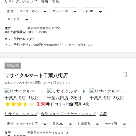
リサイクルショップ
古着
質屋
配達・デリバリー対応
ネット予約
日祝OK
カード可
住所
東京都中野区本町4-22-13
本日の営業状況
10:00〜19:00
ネット予約カレンダー
ネット予約で最大10,000円分のAmazonギフトカードが当たる！
店舗公式
リサイクルマート千葉八街店
売れるものなら何でも買取りさせて頂きます！！
3.58
口コミ
4件
写真
4枚
リサイクルショップ
金券ショップ・チケットショップ
古着
配達・デリバリー対応
日祝OK
駐車場有
カード可
住所
千葉県八街市八街ほ９４５−３