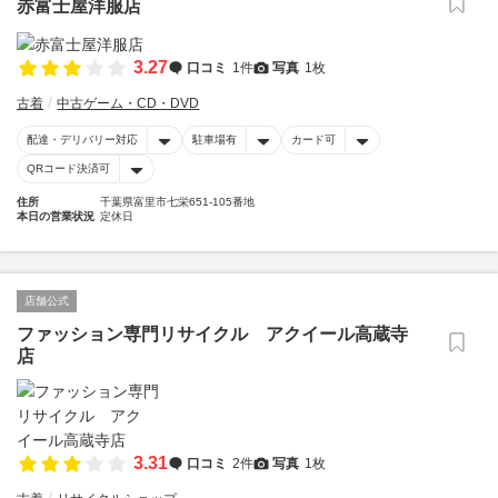
赤富士屋洋服店
3.27
口コミ
1件
写真
1枚
古着
中古ゲーム・CD・DVD
配達・デリバリー対応
駐車場有
カード可
QRコード決済可
住所
千葉県富里市七栄651-105番地
本日の営業状況
定休日
店舗公式
ファッション専門リサイクル アクイール高蔵寺
店
3.31
口コミ
2件
写真
1枚