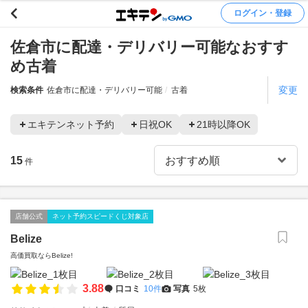
ログイン・登録
佐倉市に配達・デリバリー可能なおすす
め古着
変更
検索条件
佐倉市に配達・デリバリー可能
古着
エキテンネット予約
日祝OK
21時以降OK
15
件
店舗公式
ネット予約スピードくじ対象店
Belize
高価買取ならBelize!
3.88
口コミ
10件
写真
5枚