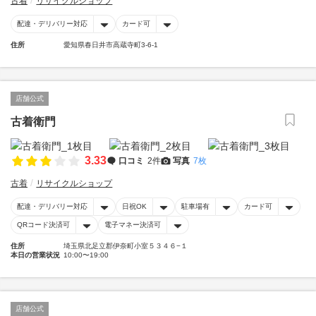
古着
リサイクルショップ
配達・デリバリー対応
カード可
住所
愛知県春日井市高蔵寺町3-6-1
店舗公式
古着衛門
3.33
口コミ
2件
写真
7枚
古着
リサイクルショップ
配達・デリバリー対応
日祝OK
駐車場有
カード可
QRコード決済可
電子マネー決済可
住所
埼玉県北足立郡伊奈町小室５３４６−１
本日の営業状況
10:00〜19:00
店舗公式