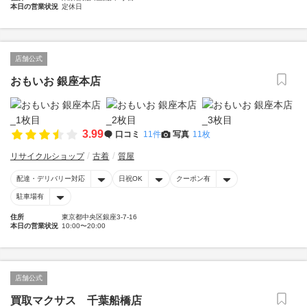
本日の営業状況
定休日
店舗公式
おもいお 銀座本店
3.99
口コミ
11件
写真
11枚
リサイクルショップ
古着
質屋
配達・デリバリー対応
日祝OK
クーポン有
駐車場有
住所
東京都中央区銀座3-7-16
本日の営業状況
10:00〜20:00
店舗公式
買取マクサス 千葉船橋店