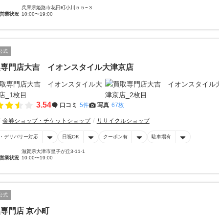
兵庫県姫路市花田町小川５５−３
営業状況
10:00〜19:00
公式
取専門店大吉 イオンスタイル大津京店
3.54
口コミ
5件
写真
67枚
金券ショップ・チケットショップ
リサイクルショップ
・デリバリー対応
日祝OK
クーポン有
駐車場有
滋賀県大津市皇子が丘3-11-1
営業状況
10:00〜19:00
公式
専門店 京小町