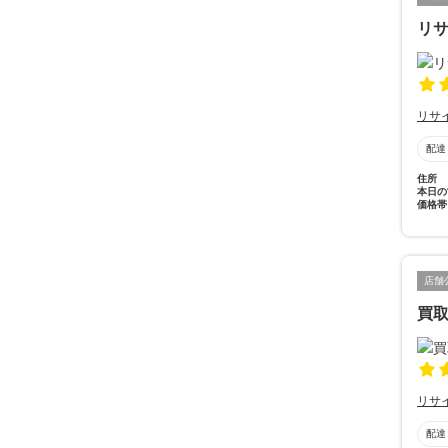
リサ
リサ
配達
住所
本日の
価格帯
店舗
買取
リサ
配達