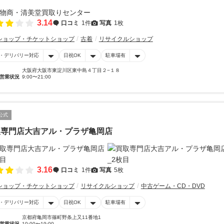
3.14
口コミ
1件
写真
1枚
ショップ・チケットショップ
古着
リサイクルショップ
・デリバリー対応
日祝OK
駐車場有
大阪府大阪市東淀川区東中島４丁目２−１８
営業状況
9:00〜21:00
公式
取専門店大吉アル・プラザ亀岡店
3.16
口コミ
1件
写真
5枚
ショップ・チケットショップ
リサイクルショップ
中古ゲーム・CD・DVD
・デリバリー対応
日祝OK
駐車場有
京都府亀岡市篠町野条上又11番地1
営業状況
10:00〜19:00