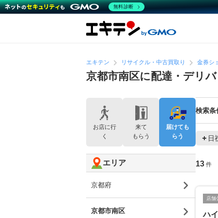
無料診断
エキテン
リサイクル・中古買取り
金券シ
京都市南区に配達・デリ
検索条
お店に行
来て
届けても
く
もらう
らう
日
エリア
13
件
京都府
店舗
京都市南区
ハ