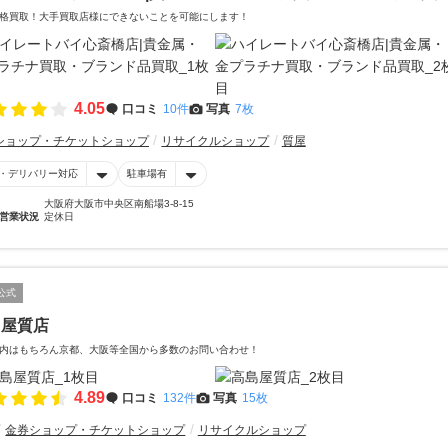
格買取！大手買取店様にできないことを可能にします！
4.05
口コミ
10件
写真
7枚
ショップ・チケットショップ
リサイクルショップ
質屋
・デリバリー対応
駐車場有
大阪府大阪市中央区南船場3-8-15
営業状況
定休日
公式
島屋質店
内はもちろん京都、大阪等全国から多数のお問い合わせ！
4.89
口コミ
132件
写真
15枚
金券ショップ・チケットショップ
リサイクルショップ