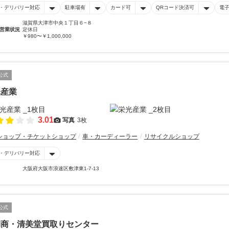
・デリバリー対応
駐車場有
カード可
QRコード決済可
電
滋賀県大津市中央１丁目６−８
営業状況
定休日
￥980〜￥1,000,000
公式
光産業
3.01
写真
3枚
ショップ・チケットショップ
車・カーディーラー
リサイクルショップ
・デリバリー対応
大阪府大阪市浪速区敷津東1-7-13
公式
物商・清美堂買取りセンター