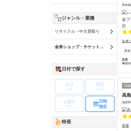
業者価
ジャンル・業種
リサイクル・中古買取り
金券
金券ショップ・チケットショップ
配達
住所
本日の
日付で探す
今日
明日
店舗
8/9
8/10
高
日時
土曜日
滋賀県
指定
8/15
特長
質屋