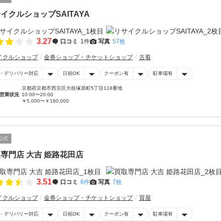
イクルショップSAITAYA
3.27
口コミ
1件
写真
57枚
イクルショップ
金券ショップ・チケットショップ
古着
・デリバリー対応
日祝OK
クーポン有
駐車場有
京都府京都市西京区大枝塚原町5丁目118番地
営業状況
10:00〜20:00
￥5,000〜￥160,000
公式
専門店 大吉 姫路花田店
3.51
口コミ
6件
写真
7枚
イクルショップ
金券ショップ・チケットショップ
質屋
・デリバリー対応
日祝OK
クーポン有
駐車場有