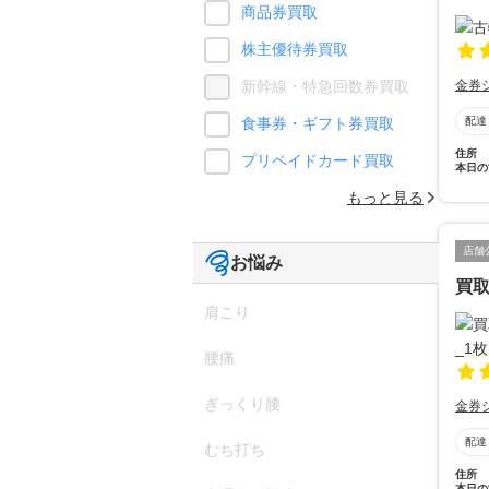
商品券買取
株主優待券買取
金券
新幹線・特急回数券買取
配達
食事券・ギフト券買取
住所
プリペイドカード買取
本日の
もっと見る
店舗
お悩み
買
肩こり
腰痛
ぎっくり腰
金券
配達
むち打ち
住所
本日の