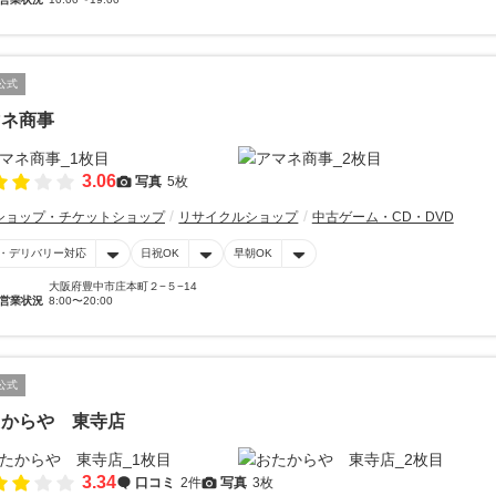
公式
マネ商事
3.06
写真
5枚
ショップ・チケットショップ
リサイクルショップ
中古ゲーム・CD・DVD
・デリバリー対応
日祝OK
早朝OK
大阪府豊中市庄本町２−５−14
営業状況
8:00〜20:00
公式
たからや 東寺店
3.34
口コミ
2件
写真
3枚