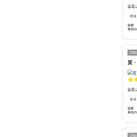
金券
配達
住所
本日の
店舗
質
金券
配達
住所
本日の
店舗