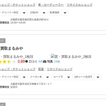
ショップ・チケットショップ
車・カーディーラー
リサイクルショップ
・デリバリー対応
日祝OK
駐車場有
京都府京都市南区西九条春日町34-2
営業状況
10:00〜19:00
公式
・買取まるみや
3.80
口コミ
6件
写真
24枚
ショップ・チケットショップ
質屋
リサイクルショップ
・デリバリー対応
クーポン有
カード可
QRコード決済可
大阪府大阪市北区天神橋６丁目５−１７
営業状況
定休日
公式