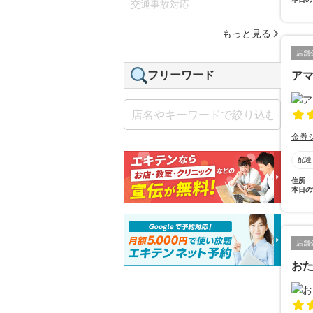
交通事故対応
もっと見る
店舗
フリーワード
ア
金券
配達
住所
本日の
店舗
お