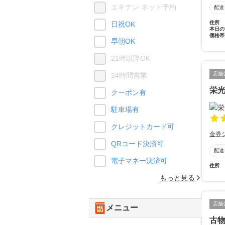
エキテン ネット予約
配達
住所
日祝OK
本日の
価格帯
早朝OK
21時以降OK
店舗
24時間営業
栄
クーポン有
駐車場有
クレジットカード可
金券
QRコード決済可
配達
電子マネー決済可
住所
もっと見る
店舗
メニュー
古