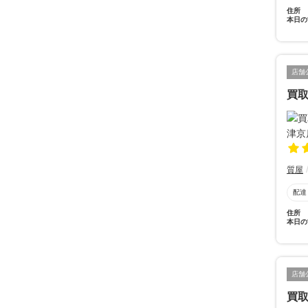
住所
本日の
店舗
買
質屋
配達
住所
本日の
店舗
買取