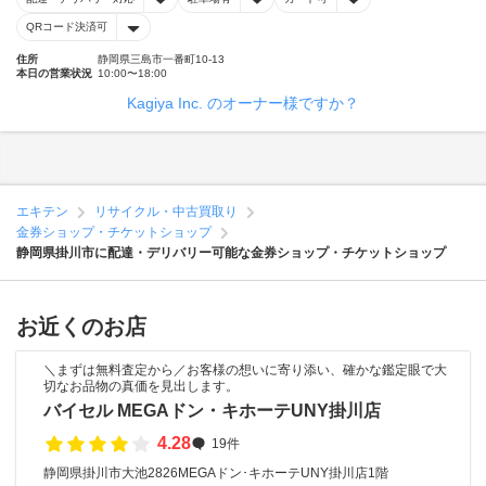
QRコード決済可
住所
静岡県三島市一番町10-13
本日の営業状況
10:00〜18:00
Kagiya Inc. のオーナー様ですか？
エキテン
リサイクル・中古買取り
金券ショップ・チケットショップ
静岡県掛川市に配達・デリバリー可能な金券ショップ・チケットショップ
お近くのお店
＼まずは無料査定から／お客様の想いに寄り添い、確かな鑑定眼で大
切なお品物の真価を見出します。
バイセル MEGAドン・キホーテUNY掛川店
4.28
19件
静岡県掛川市大池2826MEGAドン･キホーテUNY掛川店1階