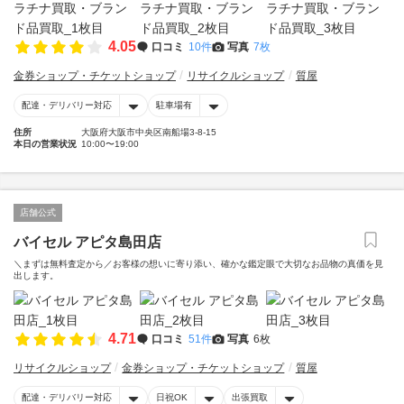
4.05
口コミ
10件
写真
7枚
金券ショップ・チケットショップ
リサイクルショップ
質屋
配達・デリバリー対応
駐車場有
住所
大阪府大阪市中央区南船場3-8-15
本日の営業状況
10:00〜19:00
店舗公式
バイセル アピタ島田店
＼まずは無料査定から／お客様の想いに寄り添い、確かな鑑定眼で大切なお品物の真価を見
出します。
4.71
口コミ
51件
写真
6枚
リサイクルショップ
金券ショップ・チケットショップ
質屋
配達・デリバリー対応
日祝OK
出張買取