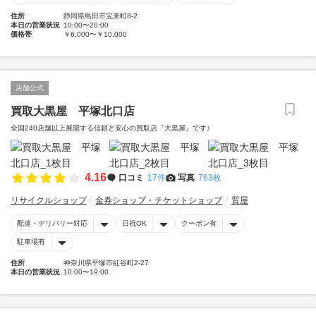
住所
静岡県島田市宝来町8-2
本日の営業状況
10:00〜20:00
価格帯
￥6,000〜￥10,000
店舗公式
買取大黒屋 平塚北口店
全国240店舗以上展開する信頼と安心の買取店『大黒屋』です♪
4.16
口コミ
17件
写真
763枚
リサイクルショップ
金券ショップ・チケットショップ
質屋
配達・デリバリー対応
日祝OK
クーポン有
駐車場有
住所
神奈川県平塚市紅谷町2-27
本日の営業状況
10:00〜19:00