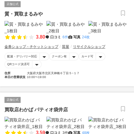
店舗公式
質・買取まるみや
3.80
口コミ
6件
写真
24枚
金券ショップ・チケットショップ
質屋
リサイクルショップ
配達・デリバリー対応
クーポン有
カード可
QRコード決済可
住所
大阪府大阪市北区天神橋６丁目５−１７
本日の営業状況
10:00〜19:00
店舗公式
買取店わかば パティオ袋井店
3.59
口コミ
3件
写真
48枚