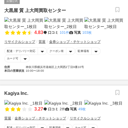
店舗公式
大黒屋 質 上大岡買取センター
4.83
口コミ
101件
写真
103枚
リサイクルショップ
質屋
金券ショップ・チケットショップ
配達・デリバリー対応
クーポン有
駐車場有
カード可
住所
神奈川県横浜市港南区上大岡西2丁目9番10号
本日の営業状況
10:00〜18:00
Kagiya Inc.
3.27
口コミ
2件
写真
49枚
質屋
金券ショップ・チケットショップ
リサイクルショップ
配達・デリバリー対応
駐車場有
カード可