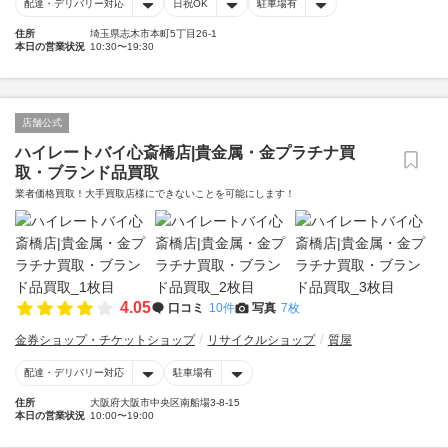
配達・デリバリー対応
日祝OK
駐車場有
住所
埼玉県志木市本町5丁目26-1
本日の営業状況
10:30〜19:30
店舗公式
ハイレートバイ心斎橋店|貴金属・金プラチナ買
取・ブランド品買取
業者価格買取！大手買取店様にできないことを可能にします！
4.05
口コミ
10件
写真
7枚
金券ショップ・チケットショップ
リサイクルショップ
質屋
配達・デリバリー対応
駐車場有
住所
大阪府大阪市中央区南船場3-8-15
本日の営業状況
10:00〜19:00