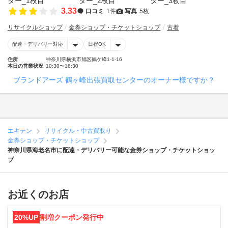
3.33
口コミ
1件
写真
5枚
リサイクルショップ
金券ショップ・チケットショップ
古着
配達・デリバリー対応
日祝OK
住所
神奈川県横浜市旭区鶴ケ峰1-1-16
本日の営業状況
10:30〜18:30
ブランドアーズ 鶴ヶ峰出張買取センターのオーナー様ですか？
エキテン
リサイクル・中古買取り
金券ショップ・チケットショップ
神奈川県海老名市に配達・デリバリー可能な金券ショップ・チケットショッ
プ
お近くのお店
20%UP
割増クーポン発行中