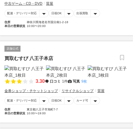
中古ゲーム・CD・DVD
質屋
配達・デリバリー対応
日祝OK
出張買取
住所
神奈川県海老名市国分南1-2-18
本日の営業状況
10:00〜20:00
店舗公式
買取むすび 八王子本店
3.30
口コミ
1件
写真
9枚
金券ショップ・チケットショップ
リサイクルショップ
質屋
配達・デリバリー対応
日祝OK
カード可
住所
東京都八王子市旭町7-7
本日の営業状況
10:00〜19:00