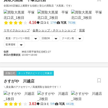
全国240店舗以上展開する信頼と安心の買取店『大黒屋』です♪
4.16
口コミ
17件
写真
763枚
リサイクルショップ
金券ショップ・チケットショップ
質屋
配達・デリバリー対応
日祝OK
クーポン有
駐車場有
住所
神奈川県平塚市紅谷町2-27
本日の営業状況
10:00〜19:00
店舗公式
ネット予約スピードくじ対象店
さすがや 川越店
＼貴金属のアクセサリー／高価買取を強化中です！！
3.63
口コミ
5件
写真
441枚