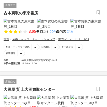
店舗公式
古本買取の東京書房
3.65
口コミ
10件
写真
24枚
古本
金券ショップ・チケットショップ
中古ゲーム・CD・DVD
配達・デリバリー対応
日祝OK
クーポン有
駐車場有
住所
神奈川県川崎市宮前区宮崎3-9-11
本日の営業状況
11:00〜19:00
店舗公式
大黒屋 質 上大岡買取センター