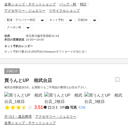
金券ショップ・チケットショップ
バッグ・鞄
時計
アクセサリー・ジュエリー
リサイクルショップ
配達・デリバリー対応
ネット予約
日祝OK
クーポン有
住所
埼玉県川越市菅原町22-18
本日の営業状況
10:00〜19:00
ネット予約カレンダー
ネット予約で最大10,000円分のAmazonギフトカードが当たる！
店舗公式
買うんとUP 相武台店
相武台前駅徒歩2分。お買取りもご不用品の整理もお任せ下さい。
3.51
口コミ
3件
写真
42枚
片づけ・遺品整理
アクセサリー・ジュエリー
金券ショップ・チケットショップ