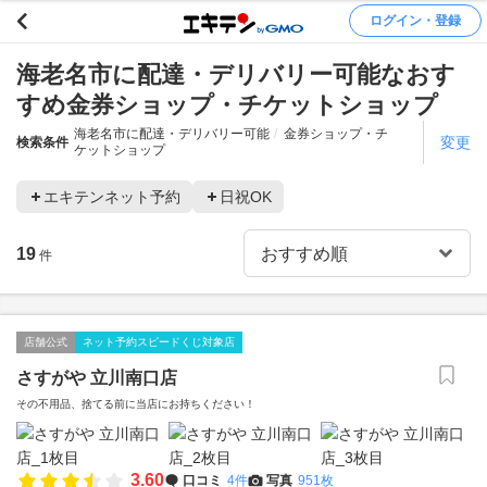
ログイン・登録
海老名市に配達・デリバリー可能なおす
すめ金券ショップ・チケットショップ
海老名市に配達・デリバリー可能
金券ショップ・チ
変更
検索条件
ケットショップ
エキテンネット予約
日祝OK
19
件
店舗公式
ネット予約スピードくじ対象店
さすがや 立川南口店
その不用品、捨てる前に当店にお持ちください！
3.60
口コミ
4件
写真
951枚