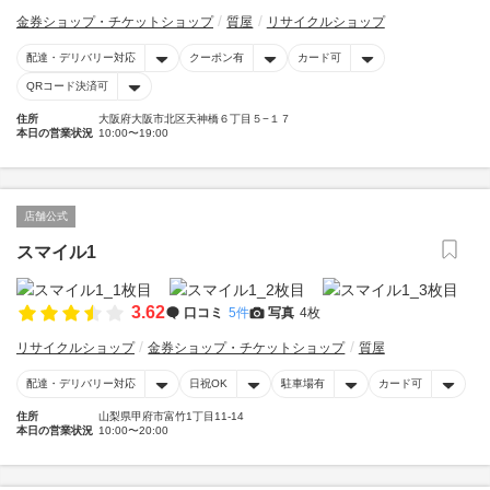
金券ショップ・チケットショップ
質屋
リサイクルショップ
配達・デリバリー対応
クーポン有
カード可
QRコード決済可
住所
大阪府大阪市北区天神橋６丁目５−１７
本日の営業状況
10:00〜19:00
店舗公式
スマイル1
3.62
口コミ
5件
写真
4枚
リサイクルショップ
金券ショップ・チケットショップ
質屋
配達・デリバリー対応
日祝OK
駐車場有
カード可
住所
山梨県甲府市富竹1丁目11-14
本日の営業状況
10:00〜20:00