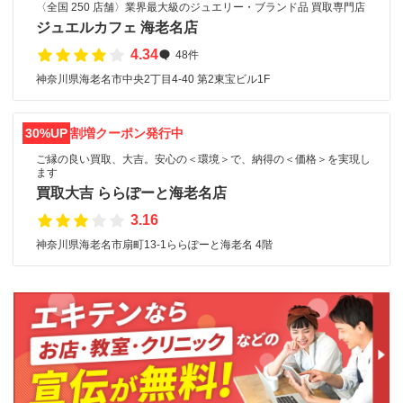
〈全国 250 店舗〉業界最大級のジュエリー・ブランド品 買取専門店
ジュエルカフェ 海老名店
4.34
48件
神奈川県海老名市中央2丁目4-40 第2東宝ビル1F
30%UP
割増クーポン発行中
ご縁の良い買取、大吉。安心の＜環境＞で、納得の＜価格＞を実現し
ます
買取大吉 ららぽーと海老名店
3.16
神奈川県海老名市扇町13-1ららぽーと海老名 4階