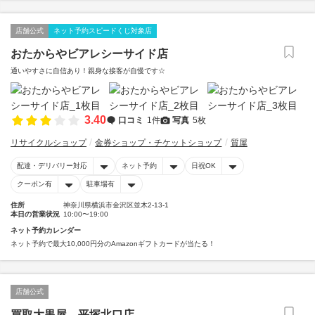
店舗公式
ネット予約スピードくじ対象店
おたからやビアレシーサイド店
通いやすさに自信あり！親身な接客が自慢です☆
3.40
口コミ
1件
写真
5枚
リサイクルショップ
金券ショップ・チケットショップ
質屋
配達・デリバリー対応
ネット予約
日祝OK
クーポン有
駐車場有
住所
神奈川県横浜市金沢区並木2-13-1
本日の営業状況
10:00〜19:00
ネット予約カレンダー
ネット予約で最大10,000円分のAmazonギフトカードが当たる！
店舗公式
買取大黒屋 平塚北口店