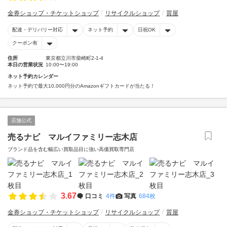
金券ショップ・チケットショップ
リサイクルショップ
質屋
配達・デリバリー対応
ネット予約
日祝OK
クーポン有
住所
東京都立川市柴崎町2-1-4
本日の営業状況
10:00〜19:00
ネット予約カレンダー
ネット予約で最大10,000円分のAmazonギフトカードが当たる！
店舗公式
売るナビ マルイファミリー志木店
ブランド品を含む幅広い買取品目に強い高価買取専門店
3.67
口コミ
4件
写真
684枚
金券ショップ・チケットショップ
リサイクルショップ
質屋