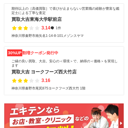
期待以上の［高価買取］で喜びが止まらない♪営業職の経験が豊富な鑑
定士による丁寧な査定
買取大吉東海大学駅前店
3.14
1件
神奈川県秦野市南矢名1-14-8-101メゾンスヤマ
30%UP
割増クーポン発行中
ご縁の良い買取、大吉。安心の＜環境＞で、納得の＜価格＞を実現し
ます
買取大吉 ヨークフーズ西大竹店
3.16
神奈川県秦野市尾尻875ヨークフーズ西大竹 1階