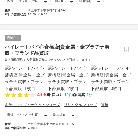
配達・デリバリー対応
日祝OK
駐車場有
住所
埼玉県志木市本町5丁目26-1
本日の営業状況
10:30〜19:30
店舗公式
ハイレートバイ心斎橋店|貴金属・金プラチナ買
取・ブランド品買取
業者価格買取！大手買取店様にできないことを可能にします！
4.05
口コミ
10件
写真
7枚
金券ショップ・チケットショップ
リサイクルショップ
質屋
配達・デリバリー対応
駐車場有
住所
大阪府大阪市中央区南船場3-8-15
本日の営業状況
定休日