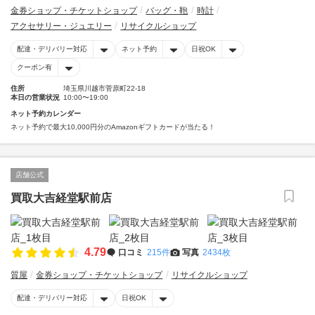
金券ショップ・チケットショップ
バッグ・鞄
時計
アクセサリー・ジュエリー
リサイクルショップ
配達・デリバリー対応
ネット予約
日祝OK
クーポン有
住所
埼玉県川越市菅原町22-18
本日の営業状況
10:00〜19:00
ネット予約カレンダー
ネット予約で最大10,000円分のAmazonギフトカードが当たる！
店舗公式
買取大吉経堂駅前店
4.79
口コミ
215件
写真
2434枚
質屋
金券ショップ・チケットショップ
リサイクルショップ
配達・デリバリー対応
日祝OK