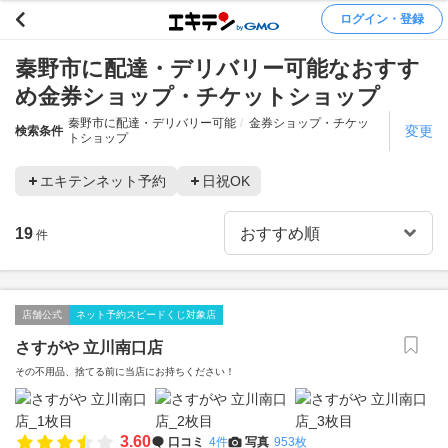
ログイン・登録
秦野市に配達・デリバリー可能なおすす
め金券ショップ・チケットショップ
秦野市に配達・デリバリー可能
金券ショップ・チケッ
変更
検索条件
トショップ
エキテンネット予約
日祝OK
19
件
店舗公式
ネット予約スピードくじ対象店
さすがや 立川南口店
その不用品、捨てる前に当店にお持ちください！
3.60
口コミ
4件
写真
953枚