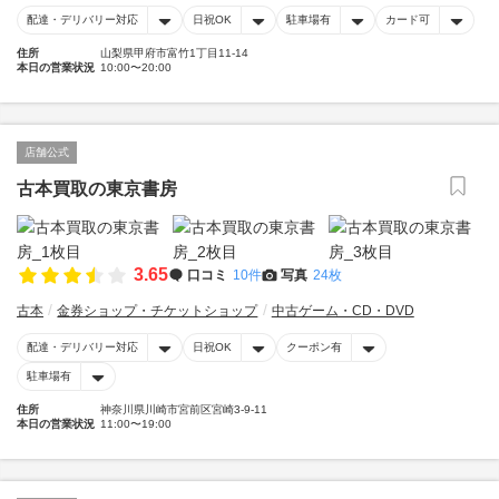
配達・デリバリー対応
日祝OK
駐車場有
カード可
住所
山梨県甲府市富竹1丁目11-14
本日の営業状況
10:00〜20:00
店舗公式
古本買取の東京書房
3.65
口コミ
10件
写真
24枚
古本
金券ショップ・チケットショップ
中古ゲーム・CD・DVD
配達・デリバリー対応
日祝OK
クーポン有
駐車場有
住所
神奈川県川崎市宮前区宮崎3-9-11
本日の営業状況
11:00〜19:00