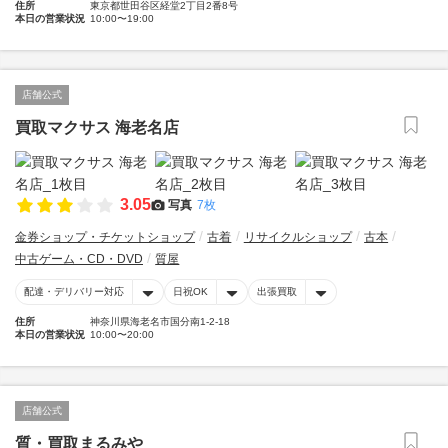
住所
東京都世田谷区経堂2丁目2番8号
本日の営業状況
10:00〜19:00
店舗公式
買取マクサス 海老名店
3.05
写真
7枚
金券ショップ・チケットショップ
古着
リサイクルショップ
古本
中古ゲーム・CD・DVD
質屋
配達・デリバリー対応
日祝OK
出張買取
住所
神奈川県海老名市国分南1-2-18
本日の営業状況
10:00〜20:00
店舗公式
質・買取まるみや