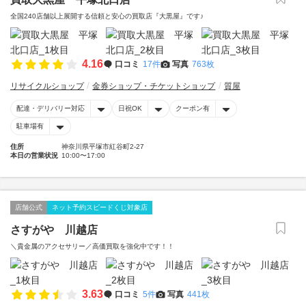
全国240店舗以上展開する信頼と安心の買取店『大黒屋』です♪
4.16
口コミ
17件
写真
763枚
リサイクルショップ
金券ショップ・チケットショップ
質屋
配達・デリバリー対応
日祝OK
クーポン有
駐車場有
住所
神奈川県平塚市紅谷町2-27
本日の営業状況
10:00〜17:00
店舗公式
ネット予約スピードくじ対象店
さすがや 川越店
＼貴金属のアクセサリー／高価買取を強化中です！！
3.63
口コミ
5件
写真
441枚