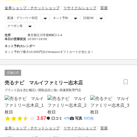
金券ショップ・チケットショップ
リサイクルショップ
質屋
配達・デリバリー対応
ネット予約
日祝OK
クーポン有
住所
東京都立川市柴崎町2-1-4
本日の営業状況
10:00〜19:00
ネット予約カレンダー
ネット予約で最大10,000円分のAmazonギフトカードが当たる！
店舗公式
売るナビ マルイファミリー志木店
ブランド品を含む幅広い買取品目に強い高価買取専門店
3.67
口コミ
4件
写真
685枚
金券ショップ・チケットショップ
リサイクルショップ
質屋