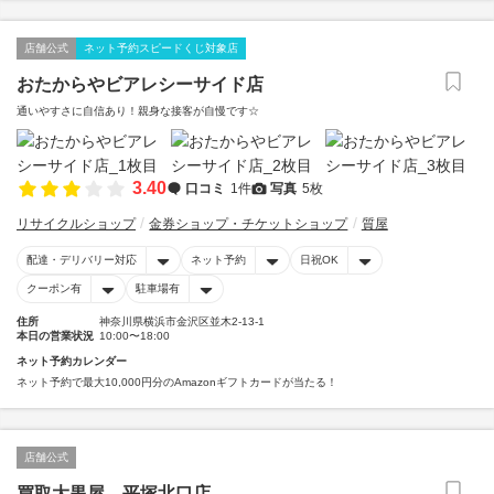
店舗公式
ネット予約スピードくじ対象店
おたからやビアレシーサイド店
通いやすさに自信あり！親身な接客が自慢です☆
3.40
口コミ
1件
写真
5枚
リサイクルショップ
金券ショップ・チケットショップ
質屋
配達・デリバリー対応
ネット予約
日祝OK
クーポン有
駐車場有
住所
神奈川県横浜市金沢区並木2-13-1
本日の営業状況
10:00〜18:00
ネット予約カレンダー
ネット予約で最大10,000円分のAmazonギフトカードが当たる！
店舗公式
買取大黒屋 平塚北口店