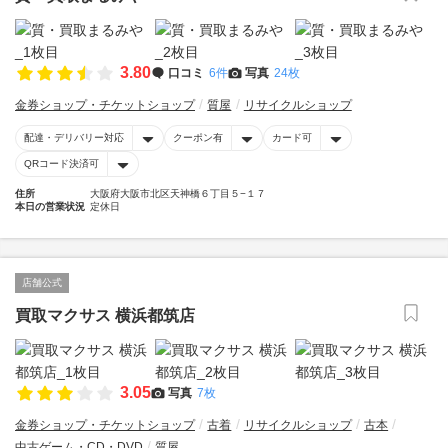
3.80
口コミ
6件
写真
24枚
金券ショップ・チケットショップ
質屋
リサイクルショップ
配達・デリバリー対応
クーポン有
カード可
QRコード決済可
住所
大阪府大阪市北区天神橋６丁目５−１７
本日の営業状況
定休日
店舗公式
買取マクサス 横浜都筑店
3.05
写真
7枚
金券ショップ・チケットショップ
古着
リサイクルショップ
古本
中古ゲーム・CD・DVD
質屋