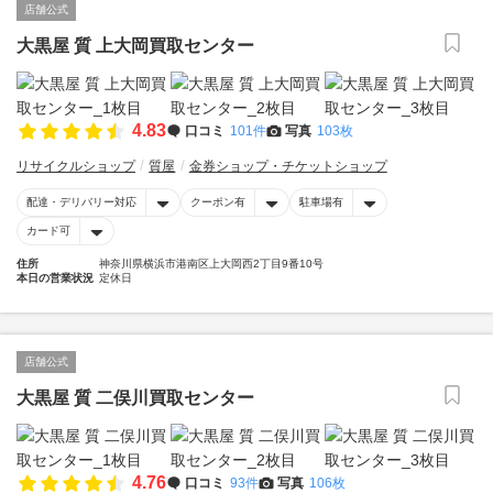
店舗公式
大黒屋 質 上大岡買取センター
4.83
口コミ
101件
写真
103枚
リサイクルショップ
質屋
金券ショップ・チケットショップ
配達・デリバリー対応
クーポン有
駐車場有
カード可
住所
神奈川県横浜市港南区上大岡西2丁目9番10号
本日の営業状況
定休日
店舗公式
大黒屋 質 二俣川買取センター
4.76
口コミ
93件
写真
106枚