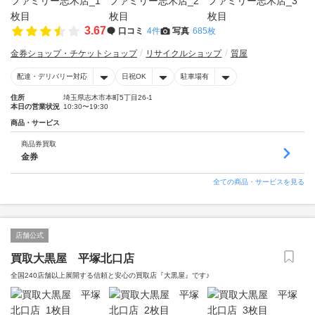
3.67
口コミ
4件
写真
685枚
金券ショップ・チケットショップ
リサイクルショップ
質屋
配達・デリバリー対応
日祝OK
駐車場有
住所
埼玉県志木市本町5丁目26-1
本日の営業状況
10:30〜19:30
商品・サービス
商品券買取
金券
全ての商品・サービスを見る
店舗公式
買取大黒屋 平塚北口店
全国240店舗以上展開する信頼と安心の買取店『大黒屋』です♪