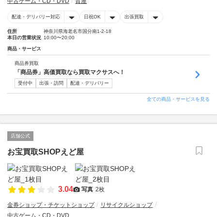
中古ゲーム・CD・DVD
質屋
配達・デリバリー対応
日祝OK
出張買取
住所
神奈川県海老名市国分南1-2-18
本日の営業状況
10:00〜20:00
商品・サービス
商品券買取
「商品券」高価買取なら買取マクサスへ！
受付中
出張・訪問
配達・デリバリー
全ての商品・サービスを見る
店舗公式
お宝買取SHOPえど屋
3.04
写真
2枚
金券ショップ・チケットショップ
リサイクルショップ
中古ゲーム・CD・DVD