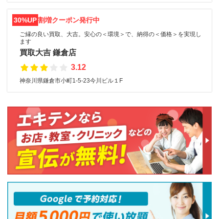
30%UP
割増クーポン発行中
ご縁の良い買取、大吉。安心の＜環境＞で、納得の＜価格＞を実現し
ます
買取大吉 鎌倉店
3.12
神奈川県鎌倉市小町1-5-23今川ビル１F