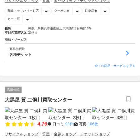
リサイクルショップ
質屋
金券ショップ・チケットショップ
配達・デリバリー対応
クーポン有
駐車場有
カード可
住所
神奈川県横浜市港南区上大岡西2丁目9番10号
本日の営業状況
定休日
商品・サービス
商品券買取
各種チケット
全ての商品・サービスを見る
店舗公式
大黒屋 質 二俣川買取センター
4.76
口コミ
93件
写真
106枚
リサイクルショップ
質屋
金券ショップ・チケットショップ