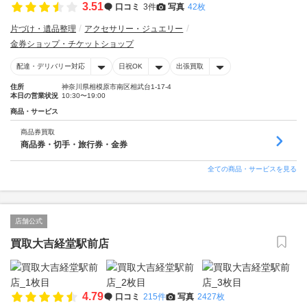
3.51
口コミ
3件
写真
42枚
片づけ・遺品整理
アクセサリー・ジュエリー
金券ショップ・チケットショップ
配達・デリバリー対応
日祝OK
出張買取
住所
神奈川県相模原市南区相武台1-17-4
本日の営業状況
10:30〜19:00
商品・サービス
商品券買取
商品券・切手・旅行券・金券
全ての商品・サービスを見る
店舗公式
買取大吉経堂駅前店
4.79
口コミ
215件
写真
2427枚