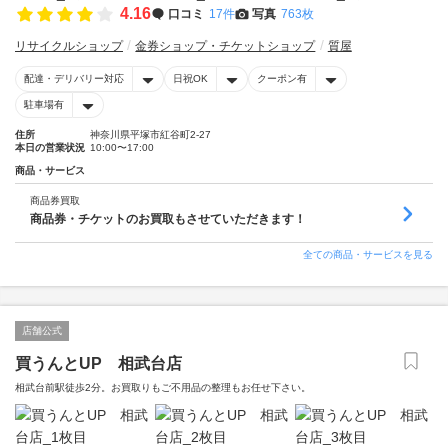
4.16
口コミ
17件
写真
763枚
リサイクルショップ
金券ショップ・チケットショップ
質屋
配達・デリバリー対応
日祝OK
クーポン有
駐車場有
住所
神奈川県平塚市紅谷町2-27
本日の営業状況
10:00〜17:00
商品・サービス
商品券買取
商品券・チケットのお買取もさせていただきます！
全ての商品・サービスを見る
店舗公式
買うんとUP 相武台店
相武台前駅徒歩2分。お買取りもご不用品の整理もお任せ下さい。