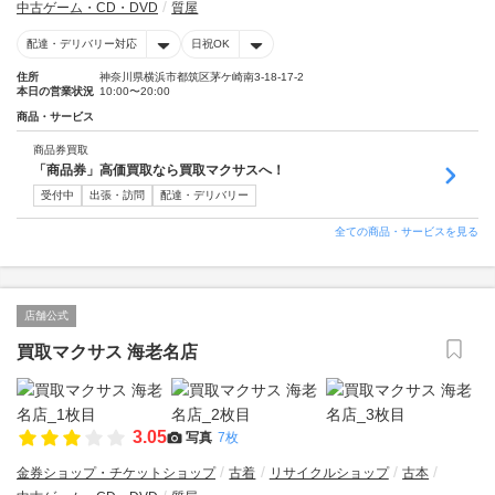
中古ゲーム・CD・DVD
質屋
配達・デリバリー対応
日祝OK
住所
神奈川県横浜市都筑区茅ケ崎南3-18-17-2
本日の営業状況
10:00〜20:00
商品・サービス
商品券買取
「商品券」高価買取なら買取マクサスへ！
受付中
出張・訪問
配達・デリバリー
全ての商品・サービスを見る
店舗公式
買取マクサス 海老名店
3.05
写真
7枚
金券ショップ・チケットショップ
古着
リサイクルショップ
古本