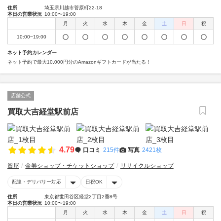
住所
埼玉県川越市菅原町22-18
本日の営業状況
10:00〜19:00
月
火
水
木
金
土
日
祝
10:00~19:00
ネット予約カレンダー
ネット予約で最大10,000円分のAmazonギフトカードが当たる！
店舗公式
買取大吉経堂駅前店
4.79
口コミ
215件
写真
2421枚
質屋
金券ショップ・チケットショップ
リサイクルショップ
配達・デリバリー対応
日祝OK
住所
東京都世田谷区経堂2丁目2番8号
本日の営業状況
10:00〜19:00
月
火
水
木
金
土
日
祝