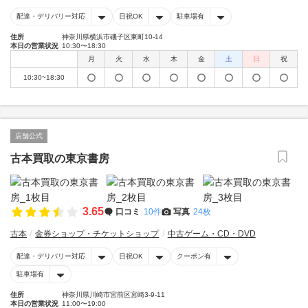
配達・デリバリー対応
日祝OK
駐車場有
住所
神奈川県横浜市磯子区東町10-14
本日の営業状況
10:30〜18:30
月
火
水
木
金
土
日
祝
10:30~18:30
店舗公式
古本買取の東京書房
3.65
口コミ
10件
写真
24枚
古本
金券ショップ・チケットショップ
中古ゲーム・CD・DVD
配達・デリバリー対応
日祝OK
クーポン有
駐車場有
住所
神奈川県川崎市宮前区宮崎3-9-11
本日の営業状況
11:00〜19:00