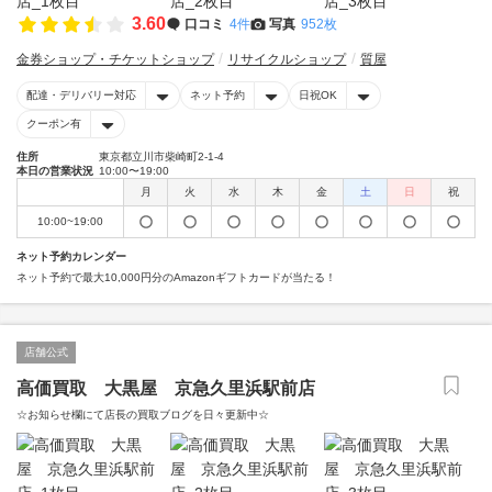
3.60
口コミ
4件
写真
952枚
金券ショップ・チケットショップ
リサイクルショップ
質屋
配達・デリバリー対応
ネット予約
日祝OK
クーポン有
住所
東京都立川市柴崎町2-1-4
本日の営業状況
10:00〜19:00
月
火
水
木
金
土
日
祝
10:00~19:00
ネット予約カレンダー
ネット予約で最大10,000円分のAmazonギフトカードが当たる！
店舗公式
高価買取 大黒屋 京急久里浜駅前店
☆お知らせ欄にて店長の買取ブログを日々更新中☆