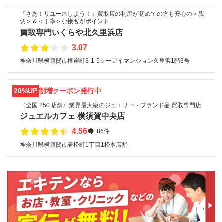
『さあ！リユースしよう！』買取店の利用が初めての方も安心の＜親
切＞＆＜丁寧＞な接客がポイント
買取専門いくらや北久里浜店
3.07
神奈川県横須賀市根岸町3-1-5シーアイマンション久里浜1階3号
20%UP
割増クーポン発行中
〈全国 250 店舗〉業界最大級のジュエリー・ブランド品 買取専門店
ジュエルカフェ 横須賀中央店
4.56
86件
神奈川県横須賀市若松町1丁目1松本店舗