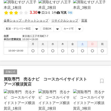
3.30
口コミ
1件
写真
9枚
金券ショップ・チケットショップ
リサイクルショップ
質屋
配達・デリバリー対応
日祝OK
カード可
住所
東京都八王子市旭町7-7
本日の営業状況
10:00〜19:00
月
火
水
木
金
土
日
祝
10:00~19:00
店舗公式
買取専門 売るナビ コースカベイサイドスト
アーズ横須賀店