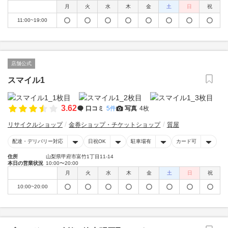
月
火
水
木
金
土
日
祝
11:00~19:00
店舗公式
スマイル1
3.62
口コミ
5件
写真
4枚
リサイクルショップ
金券ショップ・チケットショップ
質屋
配達・デリバリー対応
日祝OK
駐車場有
カード可
住所
山梨県甲府市富竹1丁目11-14
本日の営業状況
10:00〜20:00
月
火
水
木
金
土
日
祝
10:00~20:00