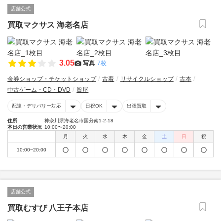
店舗公式
買取マクサス 海老名店
3.05
写真
7枚
金券ショップ・チケットショップ
古着
リサイクルショップ
古本
中古ゲーム・CD・DVD
質屋
配達・デリバリー対応
日祝OK
出張買取
住所
神奈川県海老名市国分南1-2-18
本日の営業状況
10:00〜20:00
月
火
水
木
金
土
日
祝
10:00~20:00
店舗公式
買取むすび 八王子本店