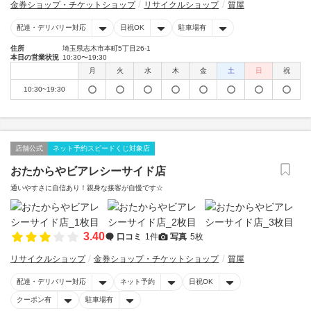
金券ショップ・チケットショップ
リサイクルショップ
質屋
配達・デリバリー対応
日祝OK
駐車場有
住所
埼玉県志木市本町5丁目26-1
本日の営業状況
10:30〜19:30
月
火
水
木
金
土
日
祝
10:30~19:30
店舗公式
ネット予約スピードくじ対象店
おたからやビアレシーサイド店
通いやすさに自信あり！親身な接客が自慢です☆
3.40
口コミ
1件
写真
5枚
リサイクルショップ
金券ショップ・チケットショップ
質屋
配達・デリバリー対応
ネット予約
日祝OK
クーポン有
駐車場有