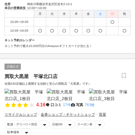
住所
神奈川県横浜市金沢区並木2-13-1
本日の営業状況
10:00〜19:00
月
火
水
木
金
土
日
祝
10:00~18:00
10:00~19:00
ネット予約カレンダー
ネット予約で最大10,000円分のAmazonギフトカードが当たる！
店舗公式
買取大黒屋 平塚北口店
全国240店舗以上展開する信頼と安心の買取店『大黒屋』です♪
4.16
口コミ
17件
写真
763枚
リサイクルショップ
金券ショップ・チケットショップ
質屋
配達・デリバリー対応
日祝OK
クーポン有
駐車場有