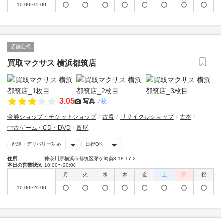
10:00~19:00
店舗公式
買取マクサス 横浜都筑店
3.05
写真
7枚
金券ショップ・チケットショップ
古着
リサイクルショップ
古本
中古ゲーム・CD・DVD
質屋
配達・デリバリー対応
日祝OK
住所
神奈川県横浜市都筑区茅ケ崎南3-18-17-2
本日の営業状況
10:00〜20:00
月
火
水
木
金
土
日
祝
10:00~20:00