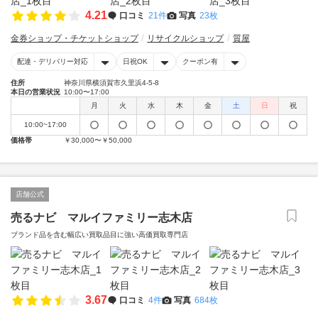
4.21
口コミ
21件
写真
23枚
金券ショップ・チケットショップ
リサイクルショップ
質屋
配達・デリバリー対応
日祝OK
クーポン有
住所
神奈川県横須賀市久里浜4-5-8
本日の営業状況
10:00〜17:00
月
火
水
木
金
土
日
祝
10:00~17:00
価格帯
￥30,000〜￥50,000
店舗公式
売るナビ マルイファミリー志木店
ブランド品を含む幅広い買取品目に強い高価買取専門店
3.67
口コミ
4件
写真
684枚