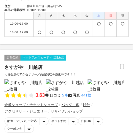
住所
神奈川県平塚市紅谷町2-27
本日の営業状況
10:00〜19:00
月
火
水
木
金
土
日
祝
10:00~17:00
10:00~19:00
店舗公式
ネット予約スピードくじ対象店
さすがや 川越店
＼貴金属のアクセサリー／高価買取を強化中です！！
3.63
口コミ
5件
写真
441枚
金券ショップ・チケットショップ
バッグ・鞄
時計
アクセサリー・ジュエリー
リサイクルショップ
配達・デリバリー対応
ネット予約
日祝OK
クーポン有