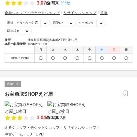
3.07
写真
296枚
金券ショップ・チケットショップ
リサイクルショップ
質屋
配達・デリバリー対応
日祝OK
クーポン有
駐車場有
住所
神奈川県横須賀市本町2丁目1番12号
本日の営業状況
10:00〜19:00
月
火
水
木
金
土
日
祝
10:00~19:00
店舗公式
お宝買取SHOPえど屋
3.04
写真
2枚
金券ショップ・チケットショップ
リサイクルショップ
中古ゲーム・CD・DVD