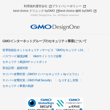
利用規約
運営会社
プライバシーポリシー
best choice クリニック byGMO
best choice 歯科 byGMO
©GMO DesignOne, Inc. All Rights reserved.
GMOインターネットグループのセキュリティ事業について
世界初総合ネットセキュリティサービス「GMOセキュリティ24」
パスワード漏洩診断
Webサイトリスク診断
セキュリティ相談AIチャットボット
実在証明・盗聴対策
サイバー攻撃対策（GMOサイバーセキュリティ byイエラエ）
サイバー攻撃対策（GMO Flatt Security）
なりすまし対策
セキュリティ事業の軌跡