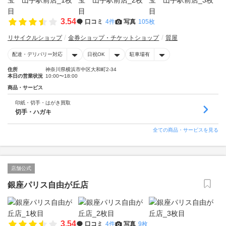
3.54
口コミ
4件
写真
105枚
リサイクルショップ
金券ショップ・チケットショップ
質屋
配達・デリバリー対応
日祝OK
駐車場有
住所
神奈川県横浜市中区大和町2-34
本日の営業状況
10:00〜18:00
商品・サービス
印紙・切手・はがき買取
切手・ハガキ
全ての商品・サービスを見る
店舗公式
銀座パリス自由が丘店
3.54
口コミ
4件
写真
9枚