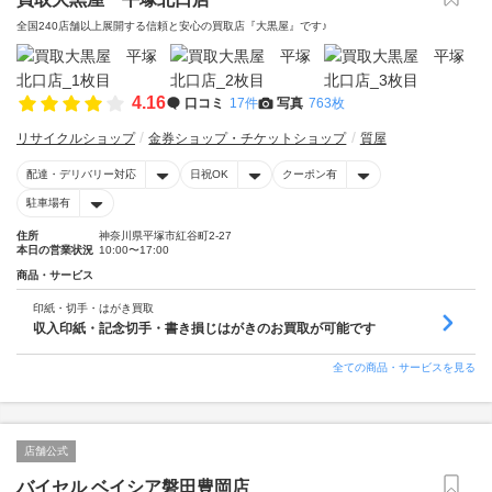
全国240店舗以上展開する信頼と安心の買取店『大黒屋』です♪
4.16
口コミ
17件
写真
763枚
リサイクルショップ
金券ショップ・チケットショップ
質屋
配達・デリバリー対応
日祝OK
クーポン有
駐車場有
住所
神奈川県平塚市紅谷町2-27
本日の営業状況
10:00〜17:00
商品・サービス
印紙・切手・はがき買取
収入印紙・記念切手・書き損じはがきのお買取が可能です
全ての商品・サービスを見る
店舗公式
バイセル ベイシア磐田豊岡店