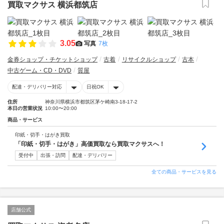
買取マクサス 横浜都筑店
3.05
写真
7枚
金券ショップ・チケットショップ
古着
リサイクルショップ
古本
中古ゲーム・CD・DVD
質屋
配達・デリバリー対応
日祝OK
住所
神奈川県横浜市都筑区茅ケ崎南3-18-17-2
本日の営業状況
10:00〜20:00
商品・サービス
印紙・切手・はがき買取
「印紙・切手・はがき」高価買取なら買取マクサスへ！
受付中
出張・訪問
配達・デリバリー
全ての商品・サービスを見る
店舗公式