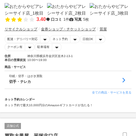
3.40
口コミ
1件
写真
5枚
リサイクルショップ
金券ショップ・チケットショップ
質屋
配達・デリバリー対応
ネット予約
日祝OK
クーポン有
駐車場有
住所
神奈川県横浜市金沢区並木2-13-1
本日の営業状況
10:00〜19:00
商品・サービス
印紙・切手・はがき買取
切手・テレカ
全ての商品・サービスを見る
ネット予約カレンダー
ネット予約で最大10,000円分のAmazonギフトカードが当たる！
店舗公式
買取大黒屋 平塚北口店