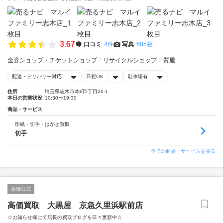
3.67
口コミ
4件
写真
685枚
金券ショップ・チケットショップ
リサイクルショップ
質屋
配達・デリバリー対応
日祝OK
駐車場有
住所
埼玉県志木市本町5丁目26-1
本日の営業状況
10:30〜19:30
商品・サービス
印紙・切手・はがき買取
切手
全ての商品・サービスを見る
店舗公式
高価買取 大黒屋 京急久里浜駅前店
☆お知らせ欄にて店長の買取ブログを日々更新中☆