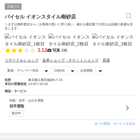
店舗公式
バイセル イオンスタイル南砂店
＼まずは無料査定から／お客様の想いに寄り添い、確かな鑑定眼で大切なお品物の真価を見
出します。
3.12
写真
6枚
リサイクルショップ
金券ショップ・チケットショップ
質屋
配達・デリバリー対応
日祝OK
出張買取
住所
東京都江東区南砂6-7-15
本日の営業状況
10:00〜20:00
商品・サービス
印紙・切手・はがき買取
切手買取
受付中
全ての商品・サービスを見る