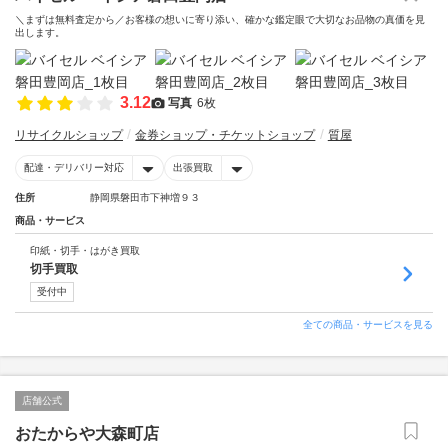
＼まずは無料査定から／お客様の想いに寄り添い、確かな鑑定眼で大切なお品物の真価を見
出します。
3.12
写真
6枚
リサイクルショップ
金券ショップ・チケットショップ
質屋
配達・デリバリー対応
出張買取
住所
静岡県磐田市下神増９３
商品・サービス
印紙・切手・はがき買取
切手買取
受付中
全ての商品・サービスを見る
店舗公式
おたからや大森町店