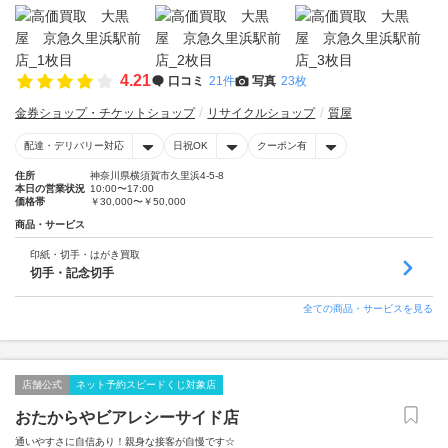
4.21
口コミ
21件
写真
23枚
金券ショップ・チケットショップ
リサイクルショップ
質屋
配達・デリバリー対応
日祝OK
クーポン有
住所
神奈川県横須賀市久里浜4-5-8
本日の営業状況
10:00〜17:00
価格帯
￥30,000〜￥50,000
商品・サービス
印紙・切手・はがき買取
切手・記念切手
全ての商品・サービスを見る
店舗公式
ネット予約スピードくじ対象店
おたからやビアレシーサイド店
通いやすさに自信あり！親身な接客が自慢です☆