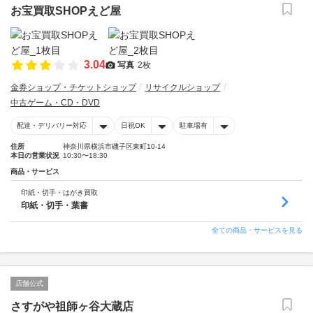
お宝買取SHOPえど屋
3.04
写真
2枚
金券ショップ・チケットショップ
リサイクルショップ
中古ゲーム・CD・DVD
配達・デリバリー対応
日祝OK
駐車場有
住所
神奈川県横浜市磯子区東町10-14
本日の営業状況
10:30〜18:30
商品・サービス
印紙・切手・はがき買取
印紙・切手・葉書
全ての商品・サービスを見る
店舗公式
さすがや祖師ヶ谷大蔵店