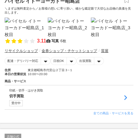
バイセル イトーヨーカドー昭島店
＼まずは無料査定から／お客様の想いに寄り添い、確かな鑑定眼で大切なお品物の真価を見
出します。
3.11
写真
6枚
リサイクルショップ
金券ショップ・チケットショップ
質屋
配達・デリバリー対応
日祝OK
出張買取
住所
東京都昭島市代官山２丁目３−１
本日の営業状況
10:00〜20:00
商品・サービス
印紙・切手・はがき買取
切手買取
受付中
全ての商品・サービスを見る
店舗公式