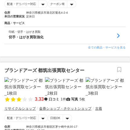
配達・デリバリー対応
クーポン有
住所
神奈川県横浜市港北区菊名4-2-4
本日の営業状況
定休日
商品・サービス
印紙・切手・はがき買取
切手・はがき買取強化
全ての商品・サービスを見る
ブランドアーズ 都筑出張買取センター
3.33
口コミ
1件
写真
5枚
リサイクルショップ
金券ショップ・チケットショップ
古着
配達・デリバリー対応
日祝OK
住所
神奈川県横浜市都筑区茅ケ崎中央30-17