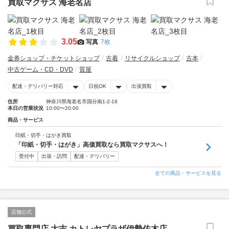
買取マクサス 海老名店
3.05
写真
7枚
金券ショップ・チケットショップ
古着
リサイクルショップ
古本
中古ゲーム・CD・DVD
質屋
配達・デリバリー対応
日祝OK
出張買取
住所
神奈川県海老名市国分南1-2-18
本日の営業状況
10:00〜20:00
商品・サービス
印紙・切手・はがき買取
「印紙・切手・はがき」高価買取なら買取マクサスへ！
受付中
出張・訪問
配達・デリバリー
全ての商品・サービスを見る
店舗公式
買取専門店 大吉 カトレヤプラザ伊勢佐木店