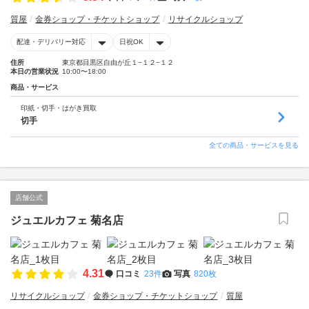
質屋
金券ショップ・チケットショップ
リサイクルショップ
配達・デリバリー対応
日祝OK
住所
東京都目黒区自由が丘１−１２−１２
本日の営業状況
10:00〜18:00
商品・サービス
印紙・切手・はがき買取
切手
全ての商品・サービスを見る
店舗公式
ジュエルカフェ 菊名店
4.31
口コミ
23件
写真
820枚
リサイクルショップ
金券ショップ・チケットショップ
質屋