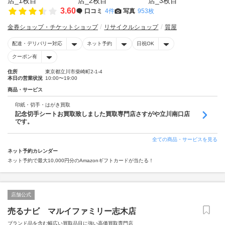
3.60
口コミ
4件
写真
953枚
金券ショップ・チケットショップ
リサイクルショップ
質屋
配達・デリバリー対応
ネット予約
日祝OK
クーポン有
住所
東京都立川市柴崎町2-1-4
本日の営業状況
10:00〜19:00
商品・サービス
印紙・切手・はがき買取
記念切手シートお買取致しました買取専門店さすがや立川南口店
です。
全ての商品・サービスを見る
ネット予約カレンダー
ネット予約で最大10,000円分のAmazonギフトカードが当たる！
店舗公式
売るナビ マルイファミリー志木店
ブランド品を含む幅広い買取品目に強い高価買取専門店