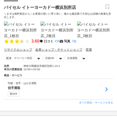
バイセル イトーヨーカドー横浜別所店
＼まずは無料査定から／お客様の想いに寄り添い、確かな鑑定眼で大切なお品物の真価を見
出します。
3.60
口コミ
4件
写真
7枚
リサイクルショップ
金券ショップ・チケットショップ
質屋
配達・デリバリー対応
日祝OK
出張買取
住所
神奈川県横浜市南区別所1-14-1
本日の営業状況
10:00〜20:00
商品・サービス
印紙・切手・はがき買取
切手買取
受付中
全ての商品・サービスを見る