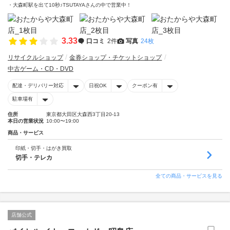
・大森町駅を出て10秒♪TSUTAYAさんの中で営業中！
3.33
口コミ
2件
写真
24枚
リサイクルショップ
金券ショップ・チケットショップ
中古ゲーム・CD・DVD
配達・デリバリー対応
日祝OK
クーポン有
駐車場有
住所
東京都大田区大森西3丁目20-13
本日の営業状況
10:00〜19:00
商品・サービス
印紙・切手・はがき買取
切手・テレカ
全ての商品・サービスを見る
店舗公式