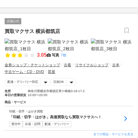
店舗公式
買取マクサス 横浜都筑店
3.05
写真
7枚
金券ショップ・チケットショップ
古着
リサイクルショップ
古本
中古ゲーム・CD・DVD
質屋
配達・デリバリー対応
日祝OK
住所
神奈川県横浜市都筑区茅ケ崎南3-18-17-2
本日の営業状況
10:00〜20:00
商品・サービス
印紙・切手・はがき買取
「印紙・切手・はがき」高価買取なら買取マクサスへ！
受付中
出張・訪問
配達・デリバリー
全ての商品・サービスを見る