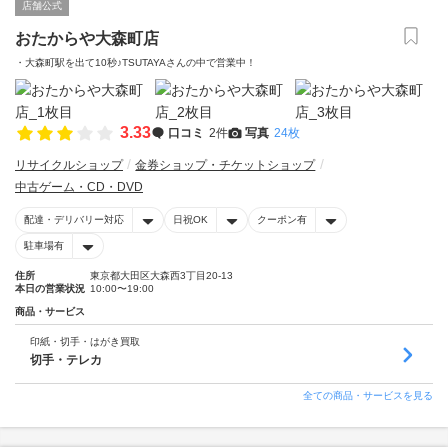
店舗公式
おたからや大森町店
・大森町駅を出て10秒♪TSUTAYAさんの中で営業中！
3.33
口コミ
2件
写真
24枚
リサイクルショップ
金券ショップ・チケットショップ
中古ゲーム・CD・DVD
配達・デリバリー対応
日祝OK
クーポン有
駐車場有
住所
東京都大田区大森西3丁目20-13
本日の営業状況
10:00〜19:00
商品・サービス
印紙・切手・はがき買取
切手・テレカ
全ての商品・サービスを見る