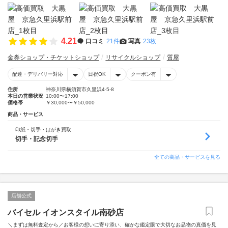
4.21
口コミ
21件
写真
23枚
金券ショップ・チケットショップ
リサイクルショップ
質屋
配達・デリバリー対応
日祝OK
クーポン有
住所
神奈川県横須賀市久里浜4-5-8
本日の営業状況
10:00〜17:00
価格帯
￥30,000〜￥50,000
商品・サービス
印紙・切手・はがき買取
切手・記念切手
全ての商品・サービスを見る
店舗公式
バイセル イオンスタイル南砂店
＼まずは無料査定から／お客様の想いに寄り添い、確かな鑑定眼で大切なお品物の真価を見