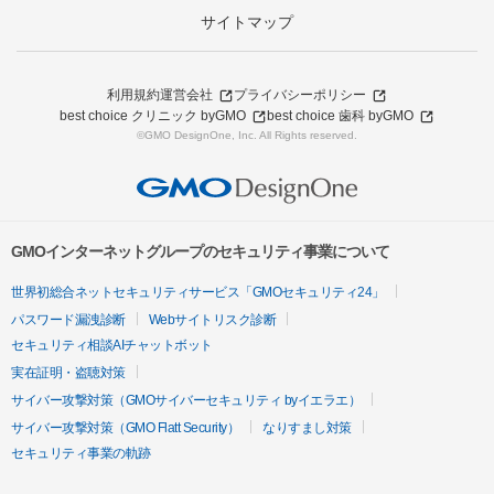
サイトマップ
利用規約
運営会社
プライバシーポリシー
best choice クリニック byGMO
best choice 歯科 byGMO
©GMO DesignOne, Inc. All Rights reserved.
GMOインターネットグループのセキュリティ事業について
世界初総合ネットセキュリティサービス「GMOセキュリティ24」
パスワード漏洩診断
Webサイトリスク診断
セキュリティ相談AIチャットボット
実在証明・盗聴対策
サイバー攻撃対策（GMOサイバーセキュリティ byイエラエ）
サイバー攻撃対策（GMO Flatt Security）
なりすまし対策
セキュリティ事業の軌跡