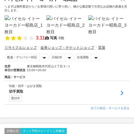
＼まずは無料査定から／お客様の想いに寄り添い、確かな鑑定眼で大切なお品物の真価を見
出します。
3.11
写真
6枚
リサイクルショップ
金券ショップ・チケットショップ
質屋
配達・デリバリー対応
日祝OK
出張買取
住所
東京都昭島市代官山２丁目３−１
本日の営業状況
10:00〜20:00
商品・サービス
印紙・切手・はがき買取
切手買取
受付中
全ての商品・サービスを見る
店舗公式
ネット予約スピードくじ対象店