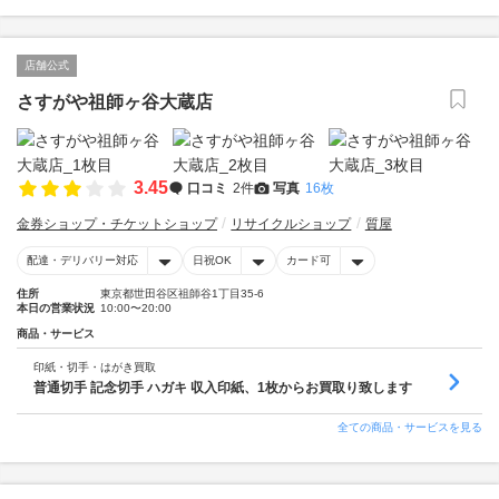
店舗公式
さすがや祖師ヶ谷大蔵店
3.45
口コミ
2件
写真
16枚
金券ショップ・チケットショップ
リサイクルショップ
質屋
配達・デリバリー対応
日祝OK
カード可
住所
東京都世田谷区祖師谷1丁目35-6
本日の営業状況
10:00〜20:00
商品・サービス
印紙・切手・はがき買取
普通切手 記念切手 ハガキ 収入印紙、1枚からお買取り致します
全ての商品・サービスを見る