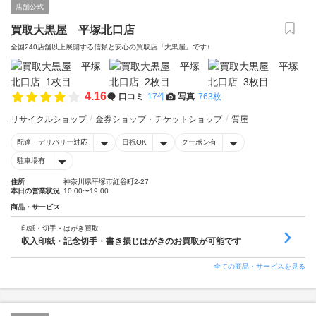
店舗公式
買取大黒屋 平塚北口店
全国240店舗以上展開する信頼と安心の買取店『大黒屋』です♪
4.16
口コミ
17件
写真
763枚
リサイクルショップ
金券ショップ・チケットショップ
質屋
配達・デリバリー対応
日祝OK
クーポン有
駐車場有
住所
神奈川県平塚市紅谷町2-27
本日の営業状況
10:00〜19:00
商品・サービス
印紙・切手・はがき買取
収入印紙・記念切手・書き損じはがきのお買取が可能です
全ての商品・サービスを見る