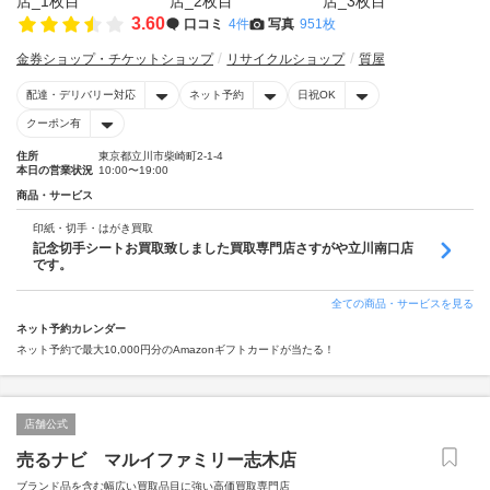
3.60
口コミ
4件
写真
951枚
金券ショップ・チケットショップ
リサイクルショップ
質屋
配達・デリバリー対応
ネット予約
日祝OK
クーポン有
住所
東京都立川市柴崎町2-1-4
本日の営業状況
10:00〜19:00
商品・サービス
印紙・切手・はがき買取
記念切手シートお買取致しました買取専門店さすがや立川南口店
です。
全ての商品・サービスを見る
ネット予約カレンダー
ネット予約で最大10,000円分のAmazonギフトカードが当たる！
店舗公式
売るナビ マルイファミリー志木店
ブランド品を含む幅広い買取品目に強い高価買取専門店