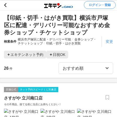
ログイン・登録
【印紙・切手・はがき買取】横浜市戸塚
区に配達・デリバリー可能なおすすめ金
券ショップ・チケットショップ
横浜市戸塚区に配達・デリバリー可能
金券ショップ・
変更
検索条件
チケットショップ
印紙・切手・はがき買取
エキテンネット予約
日祝OK
26
件
店舗公式
ネット予約スピードくじ対象店
さすがや 立川南口店
その不用品、捨てる前に当店にお持ちください！