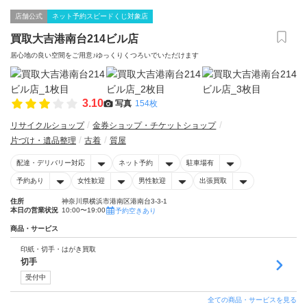
店舗公式
ネット予約スピードくじ対象店
買取大吉港南台214ビル店
居心地の良い空間をご用意♪ゆっくりくつろいでいただけます
3.10
写真
154枚
リサイクルショップ
金券ショップ・チケットショップ
片づけ・遺品整理
古着
質屋
配達・デリバリー対応
ネット予約
駐車場有
予約あり
女性歓迎
男性歓迎
出張買取
住所
神奈川県横浜市港南区港南台3-3-1
本日の営業状況
10:00〜19:00
予約空きあり
商品・サービス
印紙・切手・はがき買取
切手
受付中
全ての商品・サービスを見る