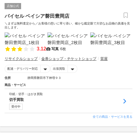
店舗公式
バイセル ベイシア磐田豊岡店
＼まずは無料査定から／お客様の想いに寄り添い、確かな鑑定眼で大切なお品物の真価を見
出します。
3.12
写真
6枚
リサイクルショップ
金券ショップ・チケットショップ
質屋
配達・デリバリー対応
出張買取
住所
静岡県磐田市下神増９３
商品・サービス
印紙・切手・はがき買取
切手買取
受付中
全ての商品・サービスを見る