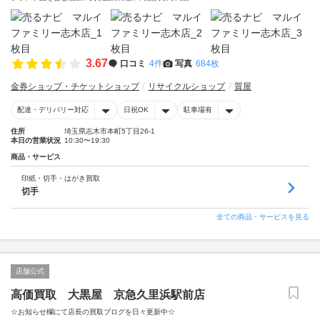
3.67
口コミ
4件
写真
684枚
金券ショップ・チケットショップ
リサイクルショップ
質屋
配達・デリバリー対応
日祝OK
駐車場有
住所
埼玉県志木市本町5丁目26-1
本日の営業状況
10:30〜19:30
商品・サービス
印紙・切手・はがき買取
切手
全ての商品・サービスを見る
店舗公式
高価買取 大黒屋 京急久里浜駅前店
☆お知らせ欄にて店長の買取ブログを日々更新中☆