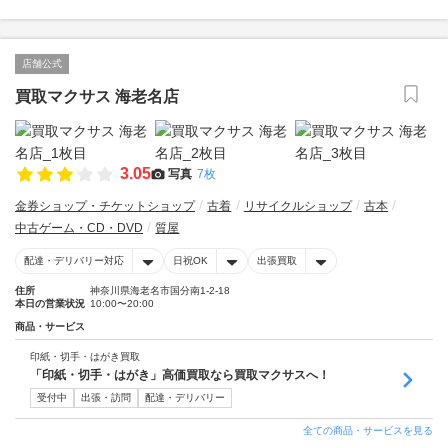
店舗公式
買取マクサス 海老名店
3.05
写真
7枚
金券ショップ・チケットショップ
古着
リサイクルショップ
古本
中古ゲーム・CD・DVD
質屋
配達・デリバリー対応
日祝OK
出張買取
住所
神奈川県海老名市国分南1-2-18
本日の営業状況
10:00〜20:00
商品・サービス
印紙・切手・はがき買取
「印紙・切手・はがき」高価買取なら買取マクサスへ！
受付中
出張・訪問
配達・デリバリー
全ての商品・サービスを見る