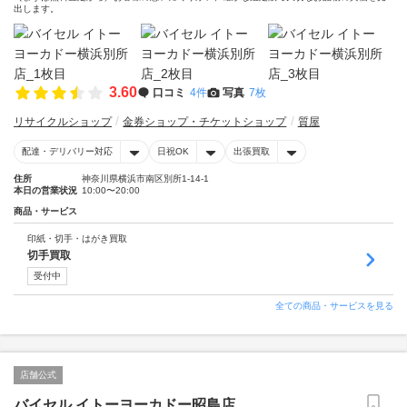
出します。
3.60
口コミ
4件
写真
7枚
リサイクルショップ
金券ショップ・チケットショップ
質屋
配達・デリバリー対応
日祝OK
出張買取
住所
神奈川県横浜市南区別所1-14-1
本日の営業状況
10:00〜20:00
商品・サービス
印紙・切手・はがき買取
切手買取
受付中
全ての商品・サービスを見る
店舗公式
バイセル イトーヨーカドー昭島店