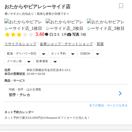
おたからやビアレシーサイド店
通いやすさに自信あり！親身な接客が自慢です☆
3.40
口コミ
1件
写真
5枚
リサイクルショップ
金券ショップ・チケットショップ
質屋
配達・デリバリー対応
ネット予約
日祝OK
クーポン有
駐車場有
住所
神奈川県横浜市金沢区並木2-13-1
本日の営業状況
10:00〜19:00
商品・サービス
印紙・切手・はがき買取
切手・テレカ
全ての商品・サービスを見る
ネット予約カレンダー
ネット予約で最大10,000円分のAmazonギフトカードが当たる！