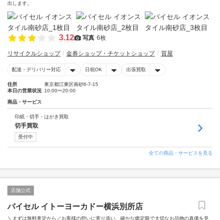
出します。
3.12
写真
6枚
リサイクルショップ
金券ショップ・チケットショップ
質屋
配達・デリバリー対応
日祝OK
出張買取
住所
東京都江東区南砂6-7-15
本日の営業状況
10:00〜20:00
商品・サービス
印紙・切手・はがき買取
切手買取
受付中
全ての商品・サービスを見る
店舗公式
バイセル イトーヨーカドー横浜別所店
＼まずは無料査定から／お客様の想いに寄り添い、確かな鑑定眼で大切なお品物の真価を見