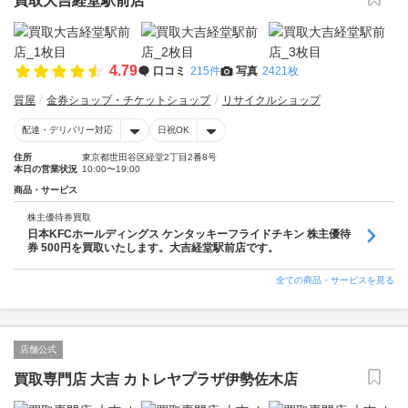
買取大吉経堂駅前店
4.79
口コミ
215件
写真
2421枚
質屋
金券ショップ・チケットショップ
リサイクルショップ
配達・デリバリー対応
日祝OK
住所
東京都世田谷区経堂2丁目2番8号
本日の営業状況
10:00〜19:00
商品・サービス
株主優待券買取
日本KFCホールディングス ケンタッキーフライドチキン 株主優待
券 500円を買取いたします。大吉経堂駅前店です。
全ての商品・サービスを見る
店舗公式
買取専門店 大吉 カトレヤプラザ伊勢佐木店