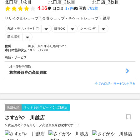
4.16
口コミ
17件
写真
763枚
リサイクルショップ
金券ショップ・チケットショップ
質屋
配達・デリバリー対応
日祝OK
クーポン有
駐車場有
住所
神奈川県平塚市紅谷町2-27
本日の営業状況
10:00〜19:00
商品・サービス
株主優待券買取
株主優待券の高価買取
全ての商品・サービスを見る
店舗公式
ネット予約スピードくじ対象店
さすがや 川越店
＼貴金属のアクセサリー／高価買取を強化中です！！