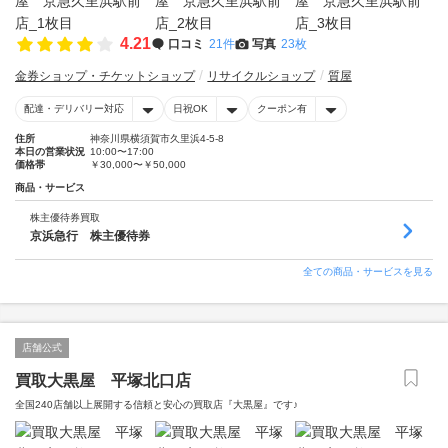
4.21
口コミ
21件
写真
23枚
金券ショップ・チケットショップ
リサイクルショップ
質屋
配達・デリバリー対応
日祝OK
クーポン有
住所
神奈川県横須賀市久里浜4-5-8
本日の営業状況
10:00〜17:00
価格帯
￥30,000〜￥50,000
商品・サービス
株主優待券買取
京浜急行 株主優待券
全ての商品・サービスを見る
店舗公式
買取大黒屋 平塚北口店
全国240店舗以上展開する信頼と安心の買取店『大黒屋』です♪