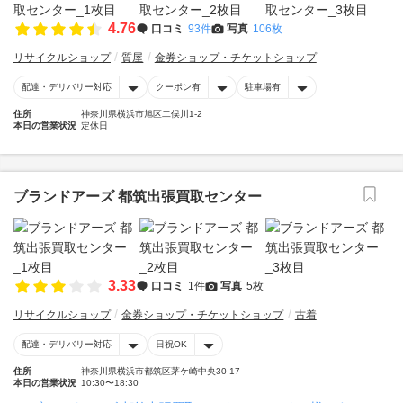
4.76
口コミ
93件
写真
106枚
リサイクルショップ
質屋
金券ショップ・チケットショップ
配達・デリバリー対応
クーポン有
駐車場有
住所
神奈川県横浜市旭区二俣川1-2
本日の営業状況
定休日
ブランドアーズ 都筑出張買取センター
3.33
口コミ
1件
写真
5枚
リサイクルショップ
金券ショップ・チケットショップ
古着
配達・デリバリー対応
日祝OK
住所
神奈川県横浜市都筑区茅ケ崎中央30-17
本日の営業状況
10:30〜18:30