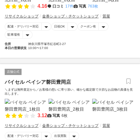
4.16
口コミ
17件
写真
763枚
リサイクルショップ
金券ショップ・チケットショップ
質屋
配達・デリバリー対応
日祝OK
クーポン有
駐車場有
住所
神奈川県平塚市紅谷町2-27
本日の営業状況
10:00〜17:00
店舗公式
バイセル ベイシア磐田豊岡店
＼まずは無料査定から／お客様の想いに寄り添い、確かな鑑定眼で大切なお品物の真価を見
出します。
3.12
写真
6枚
リサイクルショップ
金券ショップ・チケットショップ
質屋
配達・デリバリー対応
出張買取