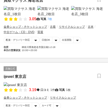
買取マクサス 海老名店
3.05
写真
7枚
金券ショップ・チケットショップ
古着
リサイクルショップ
古本
中古ゲーム・CD・DVD
質屋
配達・デリバリー対応
日祝OK
出張買取
住所
神奈川県海老名市国分南1-2-18
本日の営業状況
10:00〜20:00
店舗公式
ijewel 東京店
3.19
口コミ
1件
写真
1枚
金券ショップ・チケットショップ
リサイクルショップ
配達・デリバリー対応
カード可