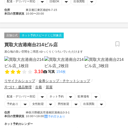
配達・デリバリー対応
日祝OK
出張買取
住所
東京都江東区南砂6-7-15
本日の営業状況
10:00〜20:00
店舗公式
ネット予約スピードくじ対象店
買取大吉港南台214ビル店
居心地の良い空間をご用意♪ゆっくりくつろいでいただけます
3.10
写真
154枚
リサイクルショップ
金券ショップ・チケットショップ
片づけ・遺品整理
古着
質屋
配達・デリバリー対応
ネット予約
駐車場有
予約あり
女性歓迎
男性歓迎
出張買取
住所
神奈川県横浜市港南区港南台3-3-1
本日の営業状況
10:00〜19:00
予約空きあり
ネット予約カレンダー