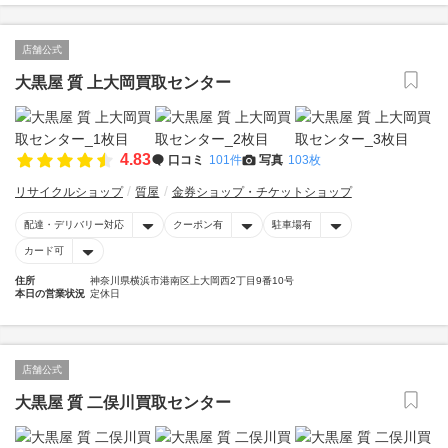
店舗公式
大黒屋 質 上大岡買取センター
4.83
口コミ
101件
写真
103枚
リサイクルショップ
質屋
金券ショップ・チケットショップ
配達・デリバリー対応
クーポン有
駐車場有
カード可
住所
神奈川県横浜市港南区上大岡西2丁目9番10号
本日の営業状況
定休日
店舗公式
大黒屋 質 二俣川買取センター