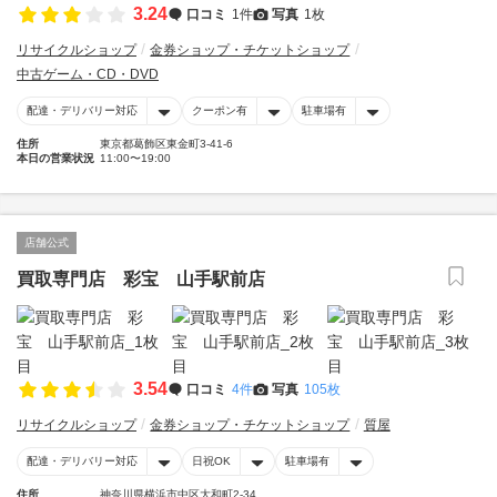
3.24
口コミ
1件
写真
1枚
リサイクルショップ
金券ショップ・チケットショップ
中古ゲーム・CD・DVD
配達・デリバリー対応
クーポン有
駐車場有
住所
東京都葛飾区東金町3-41-6
本日の営業状況
11:00〜19:00
店舗公式
買取専門店 彩宝 山手駅前店
3.54
口コミ
4件
写真
105枚
リサイクルショップ
金券ショップ・チケットショップ
質屋
配達・デリバリー対応
日祝OK
駐車場有
住所
神奈川県横浜市中区大和町2-34