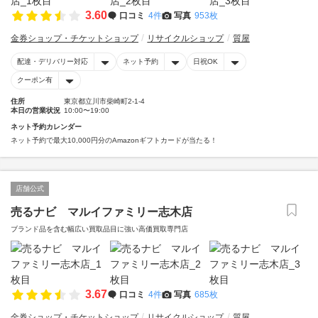
3.60
口コミ
4件
写真
953枚
金券ショップ・チケットショップ
リサイクルショップ
質屋
配達・デリバリー対応
ネット予約
日祝OK
クーポン有
住所
東京都立川市柴崎町2-1-4
本日の営業状況
10:00〜19:00
ネット予約カレンダー
ネット予約で最大10,000円分のAmazonギフトカードが当たる！
店舗公式
売るナビ マルイファミリー志木店
ブランド品を含む幅広い買取品目に強い高価買取専門店
3.67
口コミ
4件
写真
685枚
金券ショップ・チケットショップ
リサイクルショップ
質屋