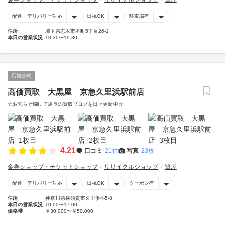
配達・デリバリー対応
日祝OK
駐車場有
住所
埼玉県志木市本町5丁目26-1
本日の営業状況
10:30〜19:30
店舗公式
高価買取 大黒屋 京急久里浜駅前店
☆お知らせ欄にて店長の買取ブログを日々更新中☆
4.21
口コミ
21件
写真
23枚
金券ショップ・チケットショップ
リサイクルショップ
質屋
配達・デリバリー対応
日祝OK
クーポン有
住所
神奈川県横須賀市久里浜4-5-8
本日の営業状況
10:00〜17:00
価格帯
￥30,000〜￥50,000