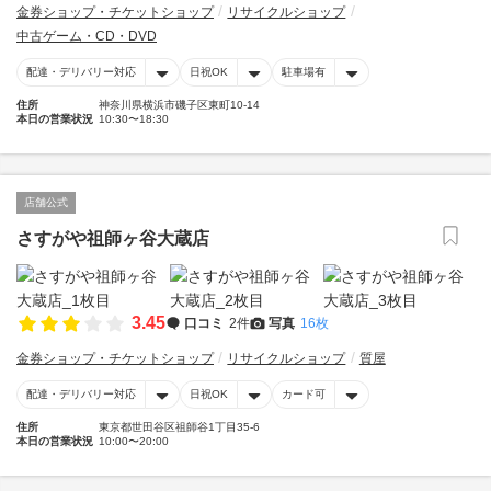
金券ショップ・チケットショップ
リサイクルショップ
中古ゲーム・CD・DVD
配達・デリバリー対応
日祝OK
駐車場有
住所
神奈川県横浜市磯子区東町10-14
本日の営業状況
10:30〜18:30
店舗公式
さすがや祖師ヶ谷大蔵店
3.45
口コミ
2件
写真
16枚
金券ショップ・チケットショップ
リサイクルショップ
質屋
配達・デリバリー対応
日祝OK
カード可
住所
東京都世田谷区祖師谷1丁目35-6
本日の営業状況
10:00〜20:00