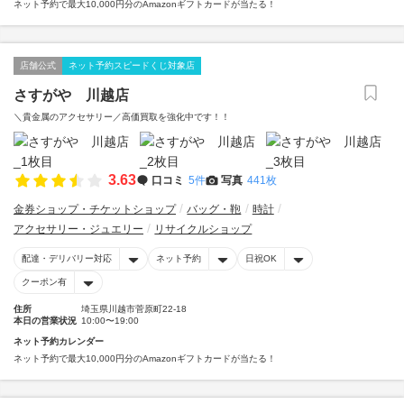
ネット予約で最大10,000円分のAmazonギフトカードが当たる！
店舗公式
ネット予約スピードくじ対象店
さすがや 川越店
＼貴金属のアクセサリー／高価買取を強化中です！！
3.63
口コミ
5件
写真
441枚
金券ショップ・チケットショップ
バッグ・鞄
時計
アクセサリー・ジュエリー
リサイクルショップ
配達・デリバリー対応
ネット予約
日祝OK
クーポン有
住所
埼玉県川越市菅原町22-18
本日の営業状況
10:00〜19:00
ネット予約カレンダー
ネット予約で最大10,000円分のAmazonギフトカードが当たる！