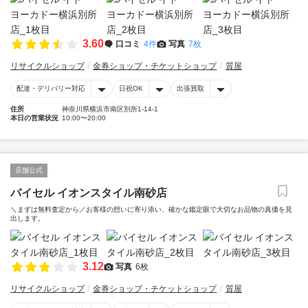
3.60
口コミ
4件
写真
7枚
リサイクルショップ
金券ショップ・チケットショップ
質屋
配達・デリバリー対応
日祝OK
出張買取
住所
神奈川県横浜市南区別所1-14-1
本日の営業状況
10:00〜20:00
店舗公式
バイセル イオンスタイル南砂店
＼まずは無料査定から／お客様の想いに寄り添い、確かな鑑定眼で大切なお品物の真価を見
出します。
3.12
写真
6枚
リサイクルショップ
金券ショップ・チケットショップ
質屋