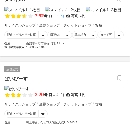
3.62
口コミ
5件
写真
4枚
リサイクルショップ
金券ショップ・チケットショップ
質屋
配達・デリバリー対応
日祝OK
駐車場有
カード可
住所
山梨県甲府市富竹1丁目11-14
本日の営業状況
10:00〜20:00
店舗公式
ばいぴーす
3.20
口コミ
1件
写真
1枚
リサイクルショップ
金券ショップ・チケットショップ
古着
配達・デリバリー対応
住所
埼玉県さいたま市大宮区大成町3-245-2