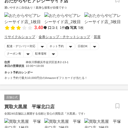
おたからやビアレシーサイド店
通いやすさに自信あり！親身な接客が自慢です☆
3.40
口コミ
1件
写真
5枚
リサイクルショップ
金券ショップ・チケットショップ
質屋
配達・デリバリー対応
ネット予約
日祝OK
クーポン有
駐車場有
住所
神奈川県横浜市金沢区並木2-13-1
本日の営業状況
10:00〜19:00
ネット予約カレンダー
ネット予約で最大10,000円分のAmazonギフトカードが当たる！
店舗公式
買取大黒屋 平塚北口店
全国240店舗以上展開する信頼と安心の買取店『大黒屋』です♪