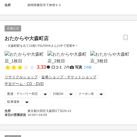
住所
静岡県磐田市下神増９３
店舗公式
おたからや大森町店
・大森町駅を出て10秒♪TSUTAYAさんの中で営業中！
3.33
口コミ
2件
写真
24枚
リサイクルショップ
金券ショップ・チケットショップ
中古ゲーム・CD・DVD
配達・デリバリー対応
日祝OK
クーポン有
駐車場有
住所
東京都大田区大森西3丁目20-13
本日の営業状況
10:00〜19:00