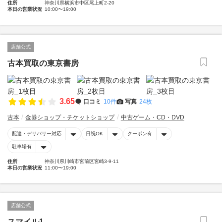
住所
神奈川県横浜市中区尾上町2-20
本日の営業状況
10:00〜19:00
店舗公式
古本買取の東京書房
3.65
口コミ
10件
写真
24枚
古本
金券ショップ・チケットショップ
中古ゲーム・CD・DVD
配達・デリバリー対応
日祝OK
クーポン有
駐車場有
住所
神奈川県川崎市宮前区宮崎3-9-11
本日の営業状況
11:00〜19:00
店舗公式
スマイル1