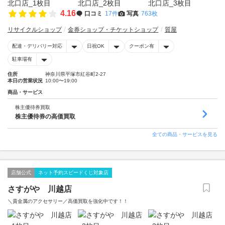
4.16
口コミ
17件
写真
763枚
リサイクルショップ
金券ショップ・チケットショップ
質屋
配達・デリバリー対応
日祝OK
クーポン有
駐車場有
住所
神奈川県平塚市紅谷町2-27
本日の営業状況
10:00〜19:00
商品・サービス
株主優待券買取
株主優待券の高価買取
全ての商品・サービスを見る
店舗公式
ネット予約スピードくじ対象店
さすがや 川越店
＼貴金属のアクセサリー／高価買取を強化中です！！