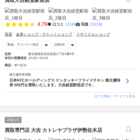
買取大吉経堂駅前店
4.79
口コミ
215件
写真
2421枚
質屋
金券ショップ・チケットショップ
リサイクルショップ
配達・デリバリー対応
日祝OK
住所
東京都世田谷区経堂2丁目2番8号
本日の営業状況
10:00〜19:00
商品・サービス
株主優待券買取
日本KFCホールディングス ケンタッキーフライドチキン 株主優待
券 500円を買取いたします。大吉経堂駅前店です。
全ての商品・サービスを見る
店舗公式
買取専門店 大吉 カトレヤプラザ伊勢佐木店