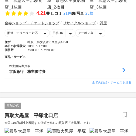
4.21
口コミ
21件
写真
23枚
金券ショップ・チケットショップ
リサイクルショップ
質屋
配達・デリバリー対応
日祝OK
クーポン有
住所
神奈川県横須賀市久里浜4-5-8
本日の営業状況
10:00〜17:00
価格帯
￥30,000〜￥50,000
商品・サービス
株主優待券買取
京浜急行 株主優待券
全ての商品・サービスを見る
店舗公式
買取大黒屋 平塚北口店
全国240店舗以上展開する信頼と安心の買取店『大黒屋』です♪