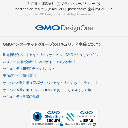
利用規約
運営会社
プライバシーポリシー
best choice クリニック byGMO
best choice 歯科 byGMO
©GMO DesignOne, Inc. All Rights reserved.
GMOインターネットグループのセキュリティ事業について
世界初総合ネットセキュリティサービス「GMOセキュリティ24」
パスワード漏洩診断
Webサイトリスク診断
セキュリティ相談AIチャットボット
実在証明・盗聴対策
サイバー攻撃対策（GMOサイバーセキュリティ byイエラエ）
サイバー攻撃対策（GMO Flatt Security）
なりすまし対策
セキュリティ事業の軌跡