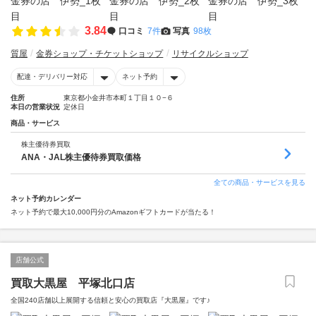
3.84
口コミ
7件
写真
98枚
質屋
金券ショップ・チケットショップ
リサイクルショップ
配達・デリバリー対応
ネット予約
住所
東京都小金井市本町１丁目１０−６
本日の営業状況
定休日
商品・サービス
株主優待券買取
ANA・JAL株主優待券買取価格
全ての商品・サービスを見る
ネット予約カレンダー
ネット予約で最大10,000円分のAmazonギフトカードが当たる！
店舗公式
買取大黒屋 平塚北口店
全国240店舗以上展開する信頼と安心の買取店『大黒屋』です♪