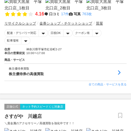
4.16
口コミ
17件
写真
763枚
リサイクルショップ
金券ショップ・チケットショップ
質屋
配達・デリバリー対応
日祝OK
クーポン有
駐車場有
住所
神奈川県平塚市紅谷町2-27
本日の営業状況
10:00〜17:00
商品・サービス
株主優待券買取
株主優待券の高価買取
全ての商品・サービスを見る
店舗公式
ネット予約スピードくじ対象店
さすがや 川越店
＼貴金属のアクセサリー／高価買取を強化中です！！