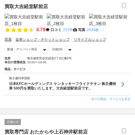
買取大吉経堂駅前店
4.79
口コミ
215件
写真
2434枚
質屋
金券ショップ・チケットショップ
リサイクルショップ
配達・デリバリー対応
日祝OK
住所
東京都世田谷区経堂2丁目2番8号
本日の営業状況
10:00〜19:00
商品・サービス
株主優待券買取
日本KFCホールディングス ケンタッキーフライドチキン 株主優待
券 500円を買取いたします。大吉経堂駅前店です。
全ての商品・サービスを見る
店舗公式
買取専門店 おたからや上石神井駅前店