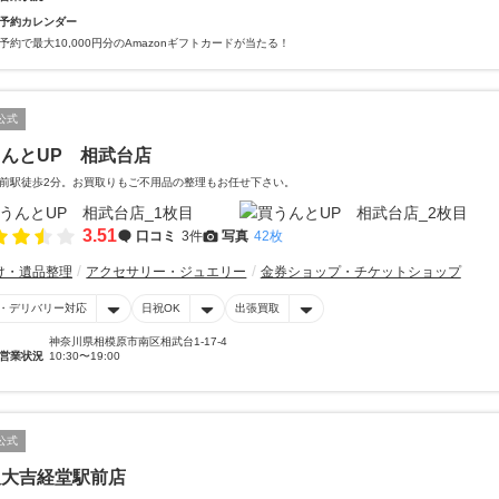
予約カレンダー
予約で最大10,000円分のAmazonギフトカードが当たる！
公式
んとUP 相武台店
前駅徒歩2分。お買取りもご不用品の整理もお任せ下さい。
3.51
口コミ
3件
写真
42枚
け・遺品整理
アクセサリー・ジュエリー
金券ショップ・チケットショップ
・デリバリー対応
日祝OK
出張買取
神奈川県相模原市南区相武台1-17-4
営業状況
10:30〜19:00
公式
取大吉経堂駅前店