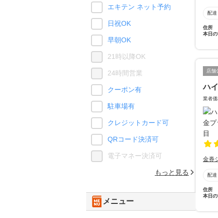
エキテン ネット予約
配達
日祝OK
住所
本日の
早朝OK
21時以降OK
店舗
24時間営業
ハ
クーポン有
業者価
駐車場有
クレジットカード可
QRコード決済可
電子マネー決済可
金券
もっと見る
配達
住所
本日の
メニュー