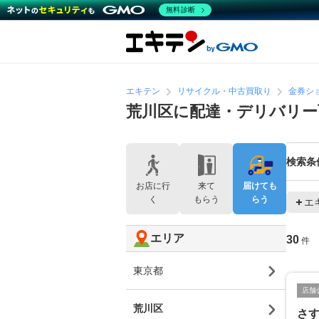
無料診断
エキテン
リサイクル・中古買取り
金券シ
荒川区に配達・デリバリ
検索条
お店に行
来て
届けても
く
もらう
らう
エ
エリア
30
件
東京都
店舗
荒川区
さす