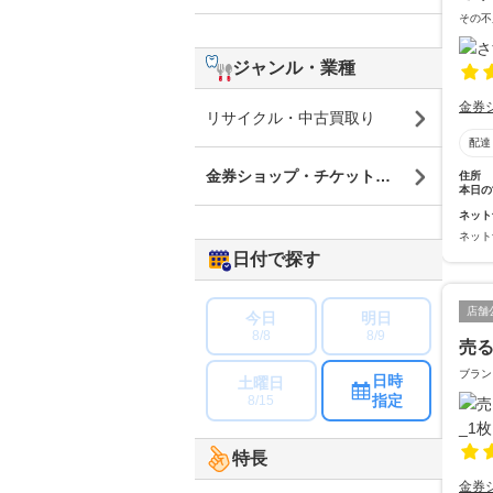
その不
ジャンル・業種
金券
リサイクル・中古買取り
配達
金券ショップ・チケットショップ
住所
本日の
ネット
ネット
日付で探す
店舗
今日
明日
8/8
8/9
売
ブラン
日時
土曜日
指定
8/15
特長
金券