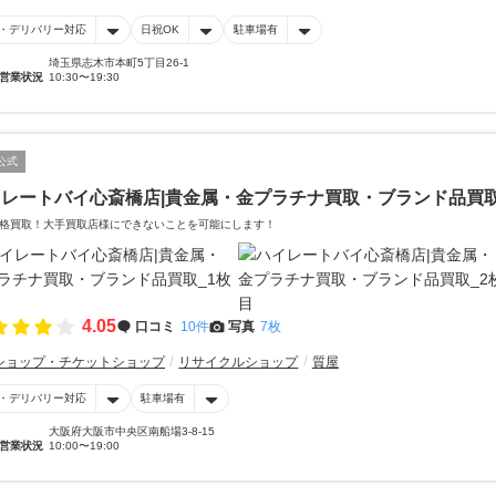
・デリバリー対応
日祝OK
駐車場有
埼玉県志木市本町5丁目26-1
営業状況
10:30〜19:30
公式
イレートバイ心斎橋店|貴金属・金プラチナ買取・ブランド品買
格買取！大手買取店様にできないことを可能にします！
4.05
口コミ
10件
写真
7枚
ショップ・チケットショップ
リサイクルショップ
質屋
・デリバリー対応
駐車場有
大阪府大阪市中央区南船場3-8-15
営業状況
10:00〜19:00