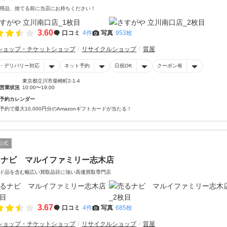
用品、捨てる前に当店にお持ちください！
3.60
口コミ
4件
写真
953枚
ショップ・チケットショップ
リサイクルショップ
質屋
・デリバリー対応
ネット予約
日祝OK
クーポン有
東京都立川市柴崎町2-1-4
営業状況
10:00〜19:00
予約カレンダー
予約で最大10,000円分のAmazonギフトカードが当たる！
公式
るナビ マルイファミリー志木店
ド品を含む幅広い買取品目に強い高価買取専門店
3.67
口コミ
4件
写真
685枚
ショップ・チケットショップ
リサイクルショップ
質屋