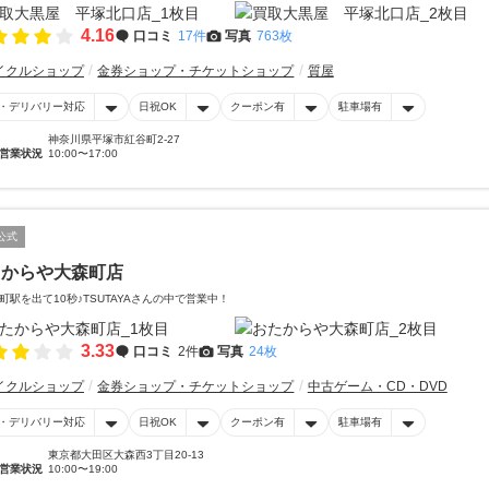
4.16
口コミ
17件
写真
763枚
イクルショップ
金券ショップ・チケットショップ
質屋
・デリバリー対応
日祝OK
クーポン有
駐車場有
神奈川県平塚市紅谷町2-27
営業状況
10:00〜17:00
公式
たからや大森町店
町駅を出て10秒♪TSUTAYAさんの中で営業中！
3.33
口コミ
2件
写真
24枚
イクルショップ
金券ショップ・チケットショップ
中古ゲーム・CD・DVD
・デリバリー対応
日祝OK
クーポン有
駐車場有
東京都大田区大森西3丁目20-13
営業状況
10:00〜19:00