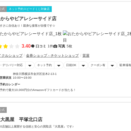
公式
ネット予約スピードくじ対象店
たからやビアレシーサイド店
すさに自信あり！親身な接客が自慢です☆
3.40
口コミ
1件
写真
5枚
イクルショップ
金券ショップ・チケットショップ
質屋
・デリバリー対応
ネット予約
日祝OK
クーポン有
駐車場
神奈川県横浜市金沢区並木2-13-1
営業状況
10:00〜19:00
予約カレンダー
予約で最大10,000円分のAmazonギフトカードが当たる！
公式
取大黒屋 平塚北口店
40店舗以上展開する信頼と安心の買取店『大黒屋』です♪