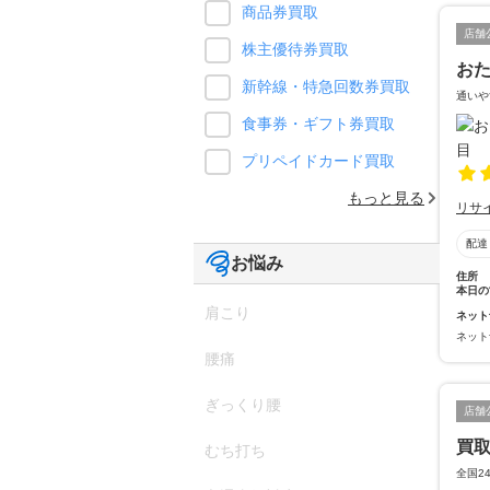
商品券買取
店舗
株主優待券買取
お
新幹線・特急回数券買取
通いや
食事券・ギフト券買取
プリペイドカード買取
もっと見る
リサ
配達
お悩み
住所
本日の
肩こり
ネット
ネット
腰痛
ぎっくり腰
店舗
買
むち打ち
全国2