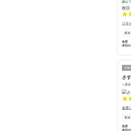
リサ
配達
住所
本日の
店舗
さ
＼貴金
金券
配達
住所
本日の