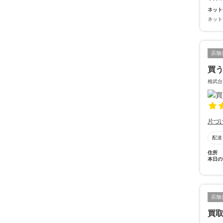
ネット
ネット
店舗
買う
相武台
片づ
配達
住所
本日の
店舗
買