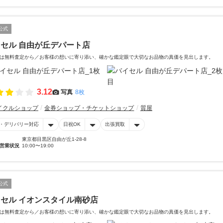
公式
セル 自由が丘デパート店
は無料査定から／お客様の想いに寄り添い、確かな鑑定眼で大切なお品物の真価を見出します。
3.12
写真
8枚
イクルショップ
金券ショップ・チケットショップ
質屋
・デリバリー対応
日祝OK
出張買取
東京都目黒区自由が丘1-28-8
営業状況
10:00〜19:00
公式
セル イオンスタイル南砂店
は無料査定から／お客様の想いに寄り添い、確かな鑑定眼で大切なお品物の真価を見出します。