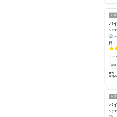
店舗
バイ
＼まず
リサ
配達
住所
本日の
店舗
バイ
＼まず