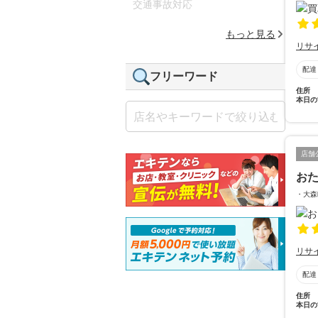
交通事故対応
もっと見る
リサ
配達
フリーワード
住所
本日の
店舗
お
・大森
リサ
配達
住所
本日の