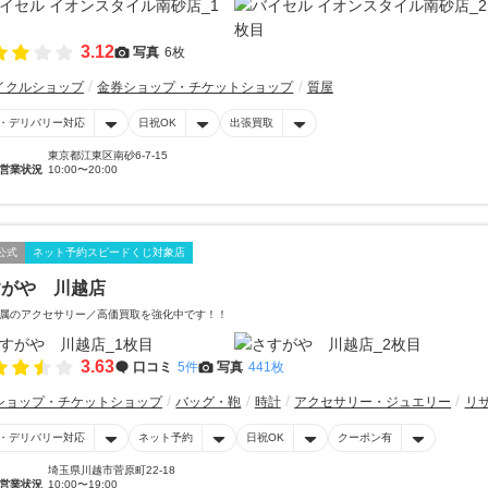
3.12
写真
6枚
イクルショップ
金券ショップ・チケットショップ
質屋
・デリバリー対応
日祝OK
出張買取
東京都江東区南砂6-7-15
営業状況
10:00〜20:00
公式
ネット予約スピードくじ対象店
すがや 川越店
属のアクセサリー／高価買取を強化中です！！
3.63
口コミ
5件
写真
441枚
ショップ・チケットショップ
バッグ・鞄
時計
アクセサリー・ジュエリー
リ
・デリバリー対応
ネット予約
日祝OK
クーポン有
埼玉県川越市菅原町22-18
営業状況
10:00〜19:00