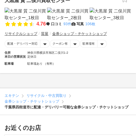
大黒屋 質 二俣川買取センター
4.76
口コミ
93件
写真
106枚
リサイクルショップ
質屋
金券ショップ・チケットショップ
配達・デリバリー対応
クーポン有
駐車場有
住所
神奈川県横浜市旭区二俣川1-2
本日の営業状況
定休日
駐車場
駐車場あり （有料）
エキテン
リサイクル・中古買取り
金券ショップ・チケットショップ
千葉県四街道市に配達・デリバリー可能な金券ショップ・チケットショップ
お近くのお店