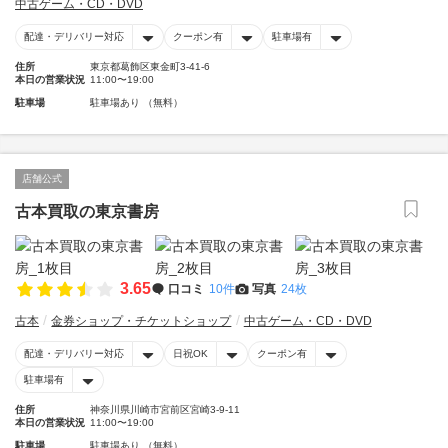
中古ゲーム・CD・DVD
配達・デリバリー対応
クーポン有
駐車場有
住所
東京都葛飾区東金町3-41-6
本日の営業状況
11:00〜19:00
駐車場
駐車場あり （無料）
店舗公式
古本買取の東京書房
3.65
口コミ
10件
写真
24枚
古本
金券ショップ・チケットショップ
中古ゲーム・CD・DVD
配達・デリバリー対応
日祝OK
クーポン有
駐車場有
住所
神奈川県川崎市宮前区宮崎3-9-11
本日の営業状況
11:00〜19:00
駐車場
駐車場あり （無料）