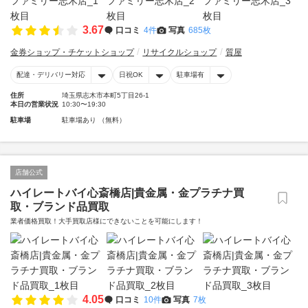
3.67
口コミ
4件
写真
685枚
金券ショップ・チケットショップ
リサイクルショップ
質屋
配達・デリバリー対応
日祝OK
駐車場有
住所
埼玉県志木市本町5丁目26-1
本日の営業状況
10:30〜19:30
駐車場
駐車場あり （無料）
店舗公式
ハイレートバイ心斎橋店|貴金属・金プラチナ買
取・ブランド品買取
業者価格買取！大手買取店様にできないことを可能にします！
4.05
口コミ
10件
写真
7枚