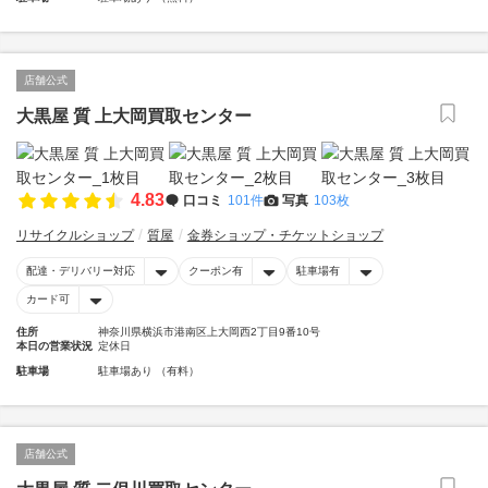
店舗公式
大黒屋 質 上大岡買取センター
4.83
口コミ
101件
写真
103枚
リサイクルショップ
質屋
金券ショップ・チケットショップ
配達・デリバリー対応
クーポン有
駐車場有
カード可
住所
神奈川県横浜市港南区上大岡西2丁目9番10号
本日の営業状況
定休日
駐車場
駐車場あり （有料）
店舗公式