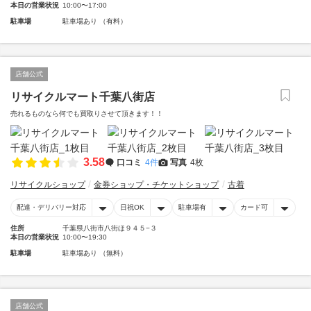
本日の営業状況
10:00〜17:00
駐車場
駐車場あり （有料）
店舗公式
リサイクルマート千葉八街店
売れるものなら何でも買取りさせて頂きます！！
3.58
口コミ
4件
写真
4枚
リサイクルショップ
金券ショップ・チケットショップ
古着
配達・デリバリー対応
日祝OK
駐車場有
カード可
住所
千葉県八街市八街ほ９４５−３
本日の営業状況
10:00〜19:30
駐車場
駐車場あり （無料）
店舗公式