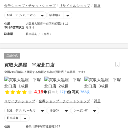
金券ショップ・チケットショップ
リサイクルショップ
質屋
配達・デリバリー対応
駐車場有
住所
大阪府大阪市中央区南船場3-8-15
本日の営業状況
定休日
駐車場
駐車場あり （有料）
店舗公式
買取大黒屋 平塚北口店
全国240店舗以上展開する信頼と安心の買取店『大黒屋』です♪
4.16
口コミ
17件
写真
763枚
リサイクルショップ
金券ショップ・チケットショップ
質屋
配達・デリバリー対応
日祝OK
クーポン有
駐車場有
住所
神奈川県平塚市紅谷町2-27