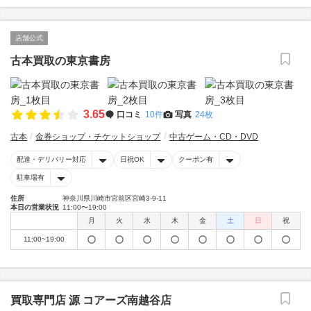
店舗公式
古本買取の東京書房
3.65
口コミ
10件
写真
24枚
古本
金券ショップ・チケットショップ
中古ゲーム・CD・DVD
配達・デリバリー対応
日祝OK
クーポン有
駐車場有
住所
神奈川県川崎市宮前区宮崎3-9-11
本日の営業状況
11:00〜19:00
月
火
水
木
金
土
日
祝
11:00~19:00
買取専門店 源 コアーズ南越谷店