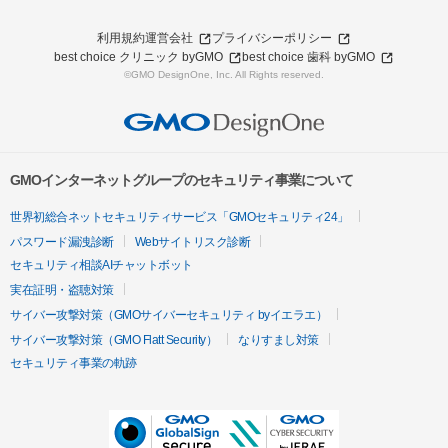
利用規約
運営会社
プライバシーポリシー
best choice クリニック byGMO
best choice 歯科 byGMO
©GMO DesignOne, Inc. All Rights reserved.
GMOインターネットグループのセキュリティ事業について
世界初総合ネットセキュリティサービス「GMOセキュリティ24」
パスワード漏洩診断
Webサイトリスク診断
セキュリティ相談AIチャットボット
実在証明・盗聴対策
サイバー攻撃対策（GMOサイバーセキュリティ byイエラエ）
サイバー攻撃対策（GMO Flatt Security）
なりすまし対策
セキュリティ事業の軌跡