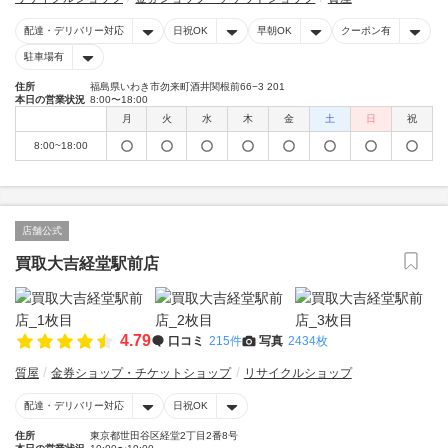
配達・デリバリー対応
日祝OK
早朝OK
クーポン有
駐車場有
住所
福島県いわき市勿来町酒井関根前66−3 201
本日の営業状況
8:00〜18:00
月
火
水
木
金
土
日
祝
8:00~18:00
店舗公式
買取大吉経堂駅前店
4.79
口コミ
215件
写真
2434枚
質屋
金券ショップ・チケットショップ
リサイクルショップ
配達・デリバリー対応
日祝OK
住所
東京都世田谷区経堂2丁目2番8号