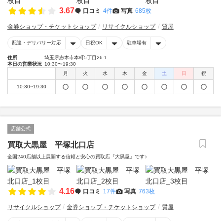
3.67
口コミ
4件
写真
685枚
金券ショップ・チケットショップ
リサイクルショップ
質屋
配達・デリバリー対応
日祝OK
駐車場有
住所
埼玉県志木市本町5丁目26-1
本日の営業状況
10:30〜19:30
月
火
水
木
金
土
日
祝
10:30~19:30
店舗公式
買取大黒屋 平塚北口店
全国240店舗以上展開する信頼と安心の買取店『大黒屋』です♪
4.16
口コミ
17件
写真
763枚
リサイクルショップ
金券ショップ・チケットショップ
質屋