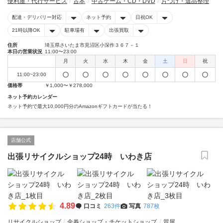
便利屋・代行サービス
古本
中古ゲーム・CD・DVD
片づけ・遺品整理
配達・デリバリー対応
ネット予約
日祝OK
21時以降OK
駐車場有
出張買取
住所
埼玉県さいたま市見沼区小深作３６７－１
本日の営業状況
11:00〜23:00
月
火
水
木
金
土
日
祝
11:00~23:00
価格帯
￥1,000〜￥278,000
ネット予約カレンダー
ネット予約で最大10,000円分のAmazonギフトカードが当たる！
店舗公式
出張リサイクルショップ24時 いわき店
4.89
口コミ
263件
写真
787枚
リサイクルショップ
金券ショップ・チケットショップ
質屋