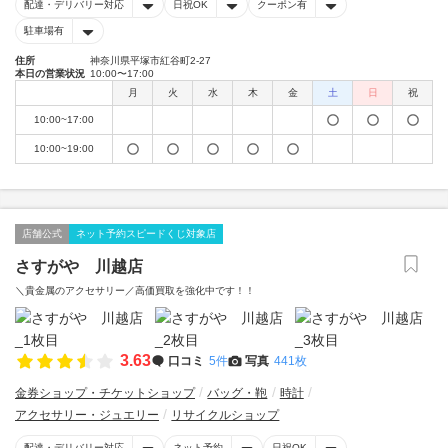
配達・デリバリー対応
日祝OK
クーポン有
駐車場有
住所
神奈川県平塚市紅谷町2-27
本日の営業状況
10:00〜17:00
月
火
水
木
金
土
日
祝
10:00~17:00
10:00~19:00
店舗公式
ネット予約スピードくじ対象店
さすがや 川越店
＼貴金属のアクセサリー／高価買取を強化中です！！
3.63
口コミ
5件
写真
441枚
金券ショップ・チケットショップ
バッグ・鞄
時計
アクセサリー・ジュエリー
リサイクルショップ
配達・デリバリー対応
ネット予約
日祝OK