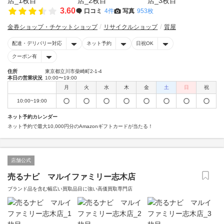
3.60
口コミ
4件
写真
953枚
金券ショップ・チケットショップ
リサイクルショップ
質屋
配達・デリバリー対応
ネット予約
日祝OK
クーポン有
住所
東京都立川市柴崎町2-1-4
本日の営業状況
10:00〜19:00
月
火
水
木
金
土
日
祝
10:00~19:00
ネット予約カレンダー
ネット予約で最大10,000円分のAmazonギフトカードが当たる！
店舗公式
売るナビ マルイファミリー志木店
ブランド品を含む幅広い買取品目に強い高価買取専門店