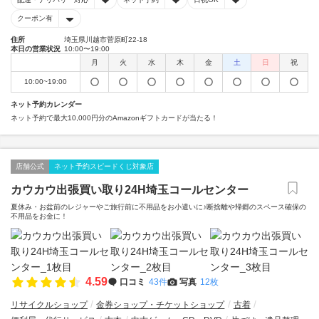
クーポン有
住所
埼玉県川越市菅原町22-18
本日の営業状況
10:00〜19:00
月
火
水
木
金
土
日
祝
10:00~19:00
ネット予約カレンダー
ネット予約で最大10,000円分のAmazonギフトカードが当たる！
店舗公式
ネット予約スピードくじ対象店
カウカウ出張買い取り24H埼玉コールセンター
夏休み・お盆前のレジャーやご旅行前に不用品をお小遣いに♪断捨離や帰郷のスペース確保の
不用品をお金に！
4.59
口コミ
43件
写真
12枚
リサイクルショップ
金券ショップ・チケットショップ
古着