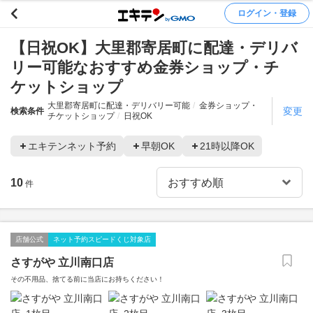
ログイン・登録
【日祝OK】大里郡寄居町に配達・デリバ
リー可能なおすすめ金券ショップ・チ
ケットショップ
大里郡寄居町に配達・デリバリー可能
金券ショップ・
変更
検索条件
チケットショップ
日祝OK
エキテンネット予約
早朝OK
21時以降OK
10
件
店舗公式
ネット予約スピードくじ対象店
さすがや 立川南口店
その不用品、捨てる前に当店にお持ちください！