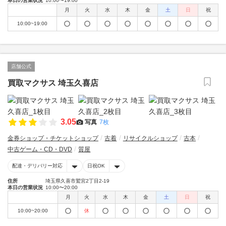
本日の営業状況
10:00〜19:00
月
火
水
木
金
土
日
祝
10:00~19:00
店舗公式
買取マクサス 埼玉久喜店
3.05
写真
7枚
金券ショップ・チケットショップ
古着
リサイクルショップ
古本
中古ゲーム・CD・DVD
質屋
配達・デリバリー対応
日祝OK
住所
埼玉県久喜市鷲宮2丁目2-19
本日の営業状況
10:00〜20:00
月
火
水
木
金
土
日
祝
10:00~20:00
休