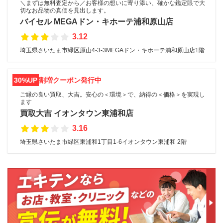
＼まずは無料査定から／お客様の想いに寄り添い、確かな鑑定眼で大
切なお品物の真価を見出します。
バイセル MEGAドン・キホーテ浦和原山店
3.12
埼玉県さいたま市緑区原山4-3-3MEGAドン・キホーテ浦和原山店1階
30%UP
割増クーポン発行中
ご縁の良い買取、大吉。安心の＜環境＞で、納得の＜価格＞を実現し
ます
買取大吉 イオンタウン東浦和店
3.16
埼玉県さいたま市緑区東浦和1丁目1-6イオンタウン東浦和 2階