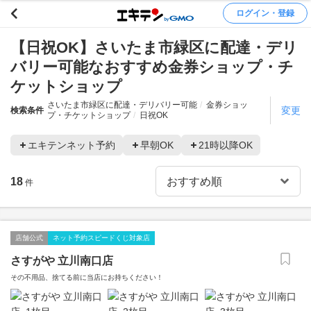
ログイン・登録
【日祝OK】さいたま市緑区に配達・デリ
バリー可能なおすすめ金券ショップ・チ
ケットショップ
さいたま市緑区に配達・デリバリー可能
金券ショッ
変更
検索条件
プ・チケットショップ
日祝OK
エキテンネット予約
早朝OK
21時以降OK
18
件
店舗公式
ネット予約スピードくじ対象店
さすがや 立川南口店
その不用品、捨てる前に当店にお持ちください！