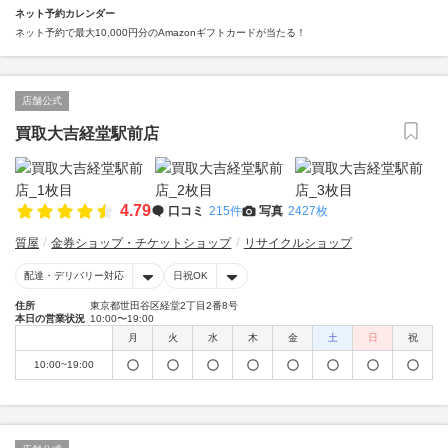
ネット予約カレンダー
ネット予約で最大10,000円分のAmazonギフトカードが当たる！
店舗公式
買取大吉経堂駅前店
4.79
口コミ
215件
写真
2427枚
質屋
金券ショップ・チケットショップ
リサイクルショップ
配達・デリバリー対応
日祝OK
住所
東京都世田谷区経堂2丁目2番8号
本日の営業状況
10:00〜19:00
月
火
水
木
金
土
日
祝
10:00~19:00