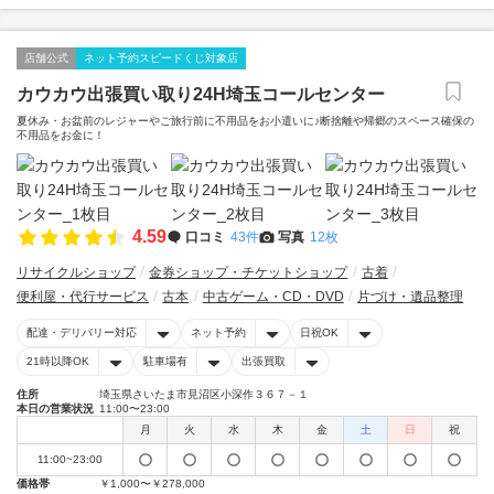
店舗公式
ネット予約スピードくじ対象店
カウカウ出張買い取り24H埼玉コールセンター
夏休み・お盆前のレジャーやご旅行前に不用品をお小遣いに♪断捨離や帰郷のスペース確保の
不用品をお金に！
4.59
口コミ
43件
写真
12枚
リサイクルショップ
金券ショップ・チケットショップ
古着
便利屋・代行サービス
古本
中古ゲーム・CD・DVD
片づけ・遺品整理
配達・デリバリー対応
ネット予約
日祝OK
21時以降OK
駐車場有
出張買取
住所
埼玉県さいたま市見沼区小深作３６７－１
本日の営業状況
11:00〜23:00
月
火
水
木
金
土
日
祝
11:00~23:00
価格帯
￥1,000〜￥278,000