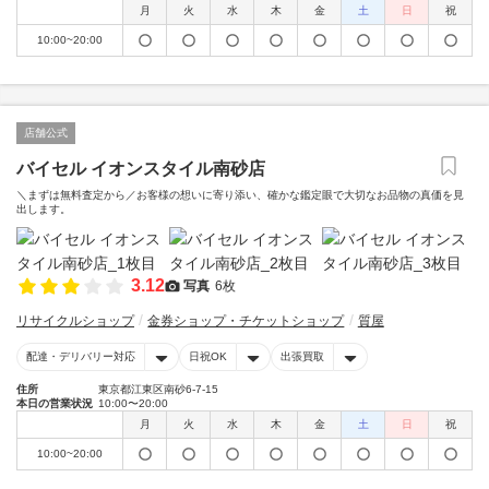
月
火
水
木
金
土
日
祝
10:00~20:00
店舗公式
バイセル イオンスタイル南砂店
＼まずは無料査定から／お客様の想いに寄り添い、確かな鑑定眼で大切なお品物の真価を見
出します。
3.12
写真
6枚
リサイクルショップ
金券ショップ・チケットショップ
質屋
配達・デリバリー対応
日祝OK
出張買取
住所
東京都江東区南砂6-7-15
本日の営業状況
10:00〜20:00
月
火
水
木
金
土
日
祝
10:00~20:00