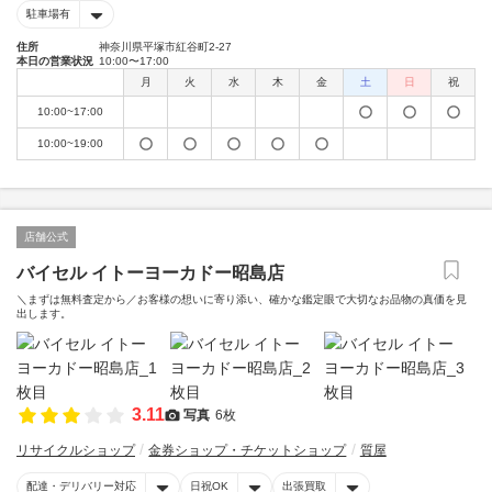
駐車場有
住所
神奈川県平塚市紅谷町2-27
本日の営業状況
10:00〜17:00
月
火
水
木
金
土
日
祝
10:00~17:00
10:00~19:00
店舗公式
バイセル イトーヨーカドー昭島店
＼まずは無料査定から／お客様の想いに寄り添い、確かな鑑定眼で大切なお品物の真価を見
出します。
3.11
写真
6枚
リサイクルショップ
金券ショップ・チケットショップ
質屋
配達・デリバリー対応
日祝OK
出張買取