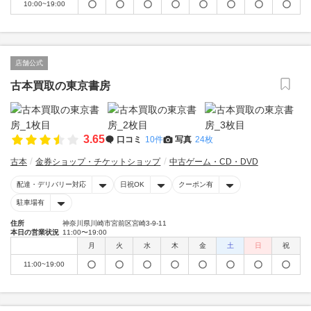
10:00~19:00
店舗公式
古本買取の東京書房
3.65
口コミ
10件
写真
24枚
古本
金券ショップ・チケットショップ
中古ゲーム・CD・DVD
配達・デリバリー対応
日祝OK
クーポン有
駐車場有
住所
神奈川県川崎市宮前区宮崎3-9-11
本日の営業状況
11:00〜19:00
月
火
水
木
金
土
日
祝
11:00~19:00