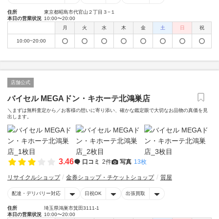
住所
東京都昭島市代官山２丁目３−１
本日の営業状況
10:00〜20:00
月
火
水
木
金
土
日
祝
10:00~20:00
店舗公式
バイセル MEGAドン・キホーテ北鴻巣店
＼まずは無料査定から／お客様の想いに寄り添い、確かな鑑定眼で大切なお品物の真価を見
出します。
3.46
口コミ
2件
写真
13枚
リサイクルショップ
金券ショップ・チケットショップ
質屋
配達・デリバリー対応
日祝OK
出張買取
住所
埼玉県鴻巣市箕田3111-1
本日の営業状況
10:00〜20:00