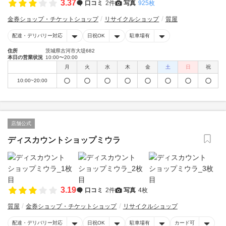
3.37
口コミ
2件
写真
925枚
金券ショップ・チケットショップ
リサイクルショップ
質屋
配達・デリバリー対応
日祝OK
駐車場有
住所
茨城県古河市大堤682
本日の営業状況
10:00〜20:00
月
火
水
木
金
土
日
祝
10:00~20:00
店舗公式
ディスカウントショップミウラ
3.19
口コミ
2件
写真
4枚
質屋
金券ショップ・チケットショップ
リサイクルショップ
配達・デリバリー対応
日祝OK
駐車場有
カード可