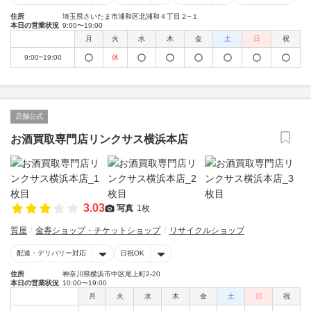
住所
埼玉県さいたま市浦和区北浦和４丁目２−１
本日の営業状況
9:00〜19:00
月
火
水
木
金
土
日
祝
9:00~19:00
休
店舗公式
お酒買取専門店リンクサス横浜本店
3.03
写真
1枚
質屋
金券ショップ・チケットショップ
リサイクルショップ
配達・デリバリー対応
日祝OK
住所
神奈川県横浜市中区尾上町2-20
本日の営業状況
10:00〜19:00
月
火
水
木
金
土
日
祝