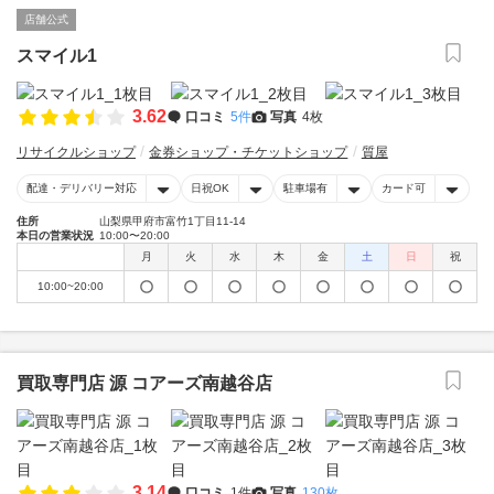
店舗公式
スマイル1
3.62
口コミ
5件
写真
4枚
リサイクルショップ
金券ショップ・チケットショップ
質屋
配達・デリバリー対応
日祝OK
駐車場有
カード可
住所
山梨県甲府市富竹1丁目11-14
本日の営業状況
10:00〜20:00
月
火
水
木
金
土
日
祝
10:00~20:00
買取専門店 源 コアーズ南越谷店
3.14
口コミ
1件
写真
130枚