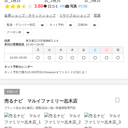
3.60
口コミ
4件
写真
953枚
金券ショップ・チケットショップ
リサイクルショップ
質屋
配達・デリバリー対応
ネット予約
日祝OK
クーポン有
住所
東京都立川市柴崎町2-1-4
本日の営業状況
10:00〜19:00
月
火
水
木
金
土
日
祝
10:00~19:00
ネット予約カレンダー
ネット予約で最大10,000円分のAmazonギフトカードが当たる！
店舗公式
売るナビ マルイファミリー志木店
ブランド品を含む幅広い買取品目に強い高価買取専門店