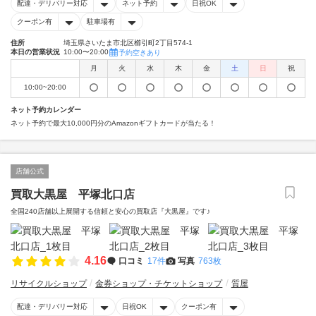
配達・デリバリー対応
ネット予約
日祝OK
クーポン有
駐車場有
住所
埼玉県さいたま市北区櫛引町2丁目574‐1
本日の営業状況
10:00〜20:00
予約空きあり
月
火
水
木
金
土
日
祝
10:00~20:00
ネット予約カレンダー
ネット予約で最大10,000円分のAmazonギフトカードが当たる！
店舗公式
買取大黒屋 平塚北口店
全国240店舗以上展開する信頼と安心の買取店『大黒屋』です♪
4.16
口コミ
17件
写真
763枚
リサイクルショップ
金券ショップ・チケットショップ
質屋
配達・デリバリー対応
日祝OK
クーポン有