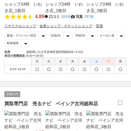
4.89
口コミ
263件
写真
787枚
リサイクルショップ
金券ショップ・チケットショップ
質屋
配達・デリバリー対応
日祝OK
早朝OK
クーポン有
駐車場有
住所
福島県いわき市勿来町酒井関根前66−3 201
本日の営業状況
8:00〜18:00
月
火
水
木
金
土
日
祝
8:00~18:00
店舗公式
買取専門店 売るナビ ベイシア古河総和店