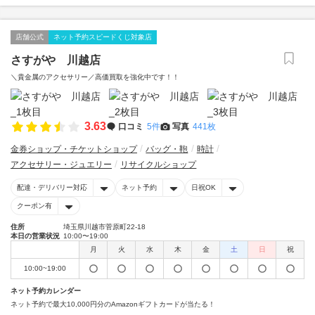
店舗公式
ネット予約スピードくじ対象店
さすがや 川越店
＼貴金属のアクセサリー／高価買取を強化中です！！
3.63
口コミ
5件
写真
441枚
金券ショップ・チケットショップ
バッグ・鞄
時計
アクセサリー・ジュエリー
リサイクルショップ
配達・デリバリー対応
ネット予約
日祝OK
クーポン有
住所
埼玉県川越市菅原町22-18
本日の営業状況
10:00〜19:00
月
火
水
木
金
土
日
祝
10:00~19:00
ネット予約カレンダー
ネット予約で最大10,000円分のAmazonギフトカードが当たる！