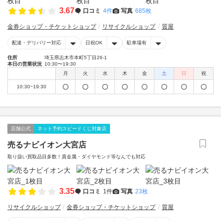
3.67
口コミ
4件
写真
685枚
金券ショップ・チケットショップ
リサイクルショップ
質屋
配達・デリバリー対応
日祝OK
駐車場有
住所
埼玉県志木市本町5丁目26-1
本日の営業状況
10:30〜19:30
月
火
水
木
金
土
日
祝
10:30~19:30
店舗公式
ネット予約スピードくじ対象店
売るナビイオン大宮店
取り扱い買取品目多数！貴金属・ダイヤモンド等なんでも対応
3.35
口コミ
1件
写真
23枚
リサイクルショップ
金券ショップ・チケットショップ
質屋