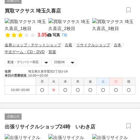
店舗公式
買取マクサス 埼玉久喜店
3.05
写真
7枚
金券ショップ・チケットショップ
古着
リサイクルショップ
古本
中古ゲーム・CD・DVD
質屋
配達・デリバリー対応
日祝OK
住所
埼玉県久喜市鷲宮2丁目2-19
本日の営業状況
10:00〜20:00
月
火
水
木
金
土
日
祝
10:00~20:00
休
店舗公式
出張リサイクルショップ24時 いわき店