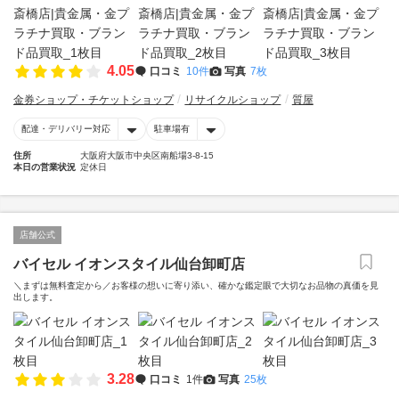
4.05
口コミ
10件
写真
7枚
金券ショップ・チケットショップ
リサイクルショップ
質屋
配達・デリバリー対応
駐車場有
住所
大阪府大阪市中央区南船場3-8-15
本日の営業状況
定休日
店舗公式
バイセル イオンスタイル仙台卸町店
＼まずは無料査定から／お客様の想いに寄り添い、確かな鑑定眼で大切なお品物の真価を見
出します。
3.28
口コミ
1件
写真
25枚