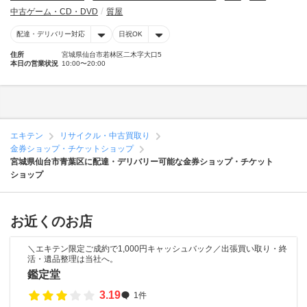
中古ゲーム・CD・DVD
質屋
配達・デリバリー対応
日祝OK
住所
宮城県仙台市若林区二木字大口5
本日の営業状況
10:00〜20:00
エキテン
リサイクル・中古買取り
金券ショップ・チケットショップ
宮城県仙台市青葉区に配達・デリバリー可能な金券ショップ・チケット
ショップ
お近くのお店
＼エキテン限定ご成約で1,000円キャッシュバック／出張買い取り・終
活・遺品整理は当社へ。
鑑定堂
3.19
1件