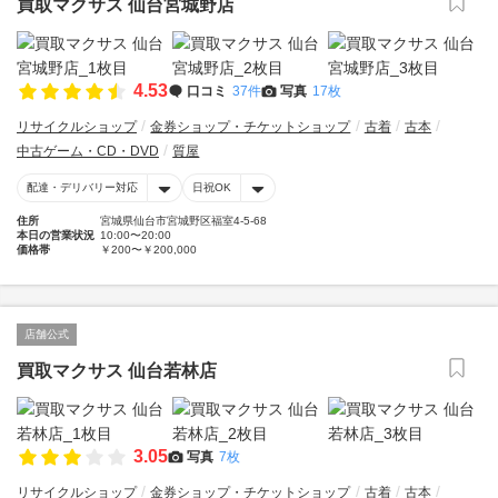
買取マクサス 仙台宮城野店
4.53
口コミ
37件
写真
17枚
リサイクルショップ
金券ショップ・チケットショップ
古着
古本
中古ゲーム・CD・DVD
質屋
配達・デリバリー対応
日祝OK
住所
宮城県仙台市宮城野区福室4-5-68
本日の営業状況
10:00〜20:00
価格帯
￥200〜￥200,000
店舗公式
買取マクサス 仙台若林店
3.05
写真
7枚
リサイクルショップ
金券ショップ・チケットショップ
古着
古本