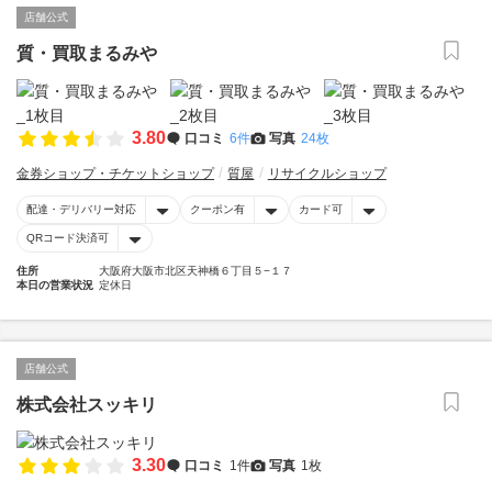
店舗公式
質・買取まるみや
3.80
口コミ
6件
写真
24枚
金券ショップ・チケットショップ
質屋
リサイクルショップ
配達・デリバリー対応
クーポン有
カード可
QRコード決済可
住所
大阪府大阪市北区天神橋６丁目５−１７
本日の営業状況
定休日
店舗公式
株式会社スッキリ
3.30
口コミ
1件
写真
1枚